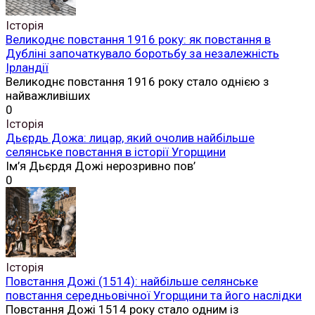
Історія
Великоднє повстання 1916 року: як повстання в
Дубліні започаткувало боротьбу за незалежність
Ірландії
Великоднє повстання 1916 року стало однією з
найважливіших
0
Історія
Дьєрдь Дожа: лицар, який очолив найбільше
селянське повстання в історії Угорщини
Ім’я Дьєрдя Дожі нерозривно пов’
0
Історія
Повстання Дожі (1514): найбільше селянське
повстання середньовічної Угорщини та його наслідки
Повстання Дожі 1514 року стало одним із