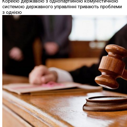
Кореєю державою з однопартійною комуністичною
системою державного управлінні тривають проблеми
з однією