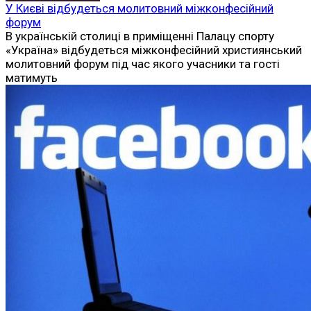
У Києві відбудеться молитовний міжконфесійний
форум
В українській столиці в приміщенні Палацу спорту
«Україна» відбудеться міжконфесійний християнський
молитовний форум під час якого учасники та гості
матимуть