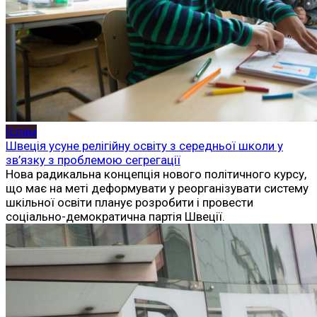
Іслам
Швеція усуне релігійну освіту з середньої школи у
зв’язку з проблемою сегрегації
Нова радикальна концепція нового політичного курсу,
що має на меті деформувати у реорганізувати систему
шкільної освіти планує розробити і провести
соціально-демократична партія Швеції.