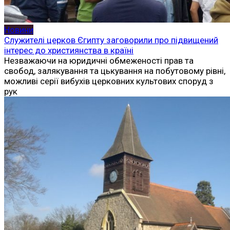
Новини
Служителі церков Єгипту заговорили про підвищений
інтерес до християнства в країні
Незважаючи на юридичні обмеженості прав та
свобод, залякування та цькування на побутовому рівні,
можливі серії вибухів церковних культових споруд з
рук