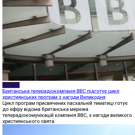
Новини
Британська телерадіокомпанія BBC підготує цикл
християнських програм з нагоди Великодня
Цикл програм присвячених пасхальній тематиці готує
до ефіру відома британська мережа
телерадіокомунікацій компанія ВВС, з нагоди великого
християнського свята.