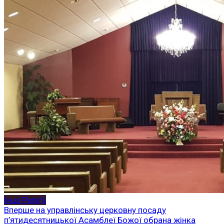
Інші Релігії
Вперше на управлінську церковну посаду
п’ятидесятницької Асамблеї Божої обрана жінка