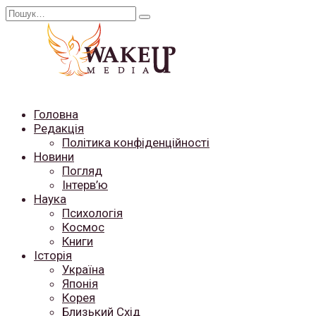
Перейти
Search
до
for:
вмісту
Головна
Редакція
Політика конфіденційності
Новини
Погляд
Інтерв’ю
Наука
Психологія
Космос
Книги
Історія
Україна
Японія
Корея
Близький Схід