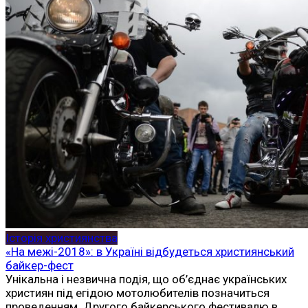
Історія християнства
«На межі-2018»: в Україні відбудеться християнський
байкер-фест
Унікальна і незвична подія, що об’єднає українських
християн під егідою мотолюбителів позначиться
проведенням Другого байкерського фестивалю в