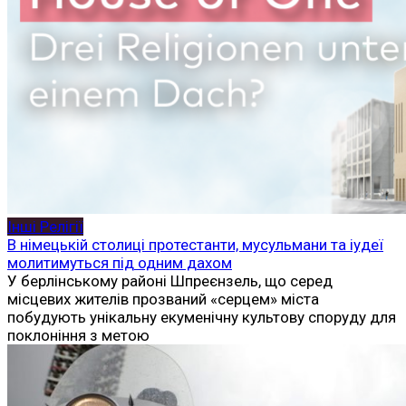
Інші Релігії
В німецькій столиці протестанти, мусульмани та іудеї
молитимуться під одним дахом
У берлінському районі Шпреєнзель, що серед
місцевих жителів прозваний «серцем» міста
побудують унікальну екуменічну культову споруду для
поклоніння з метою