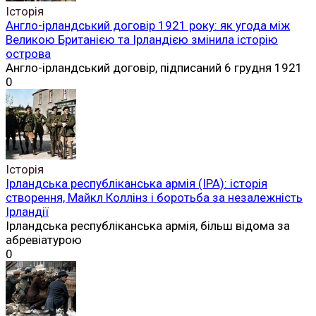
Історія
Англо-ірландський договір 1921 року: як угода між
Великою Британією та Ірландією змінила історію
острова
Англо-ірландський договір, підписаний 6 грудня 1921
0
Історія
Ірландська республіканська армія (ІРА): історія
створення, Майкл Коллінз і боротьба за незалежність
Ірландії
Ірландська республіканська армія, більш відома за
абревіатурою
0