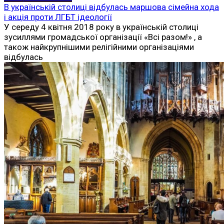
В українській столиці відбулась маршова сімейна хода
і акція проти ЛГБТ ідеології
У середу 4 квітня 2018 року в українській столиці
зусиллями громадської організації «Всі разом!» , а
також найкрупнішими релігійними організаціями
відбулась