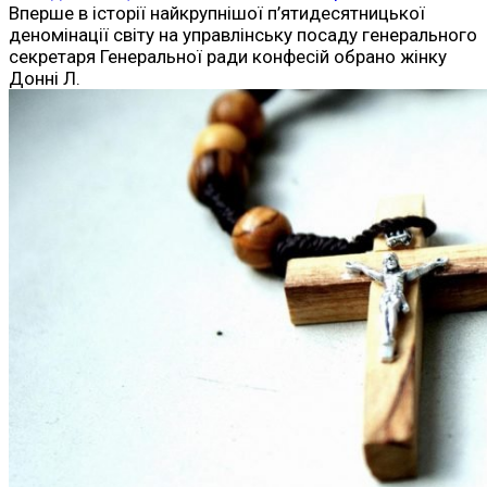
Вперше в історії найкрупнішої п’ятидесятницької
деномінації світу на управлінську посаду генерального
секретаря Генеральної ради конфесій обрано жінку
Донні Л.