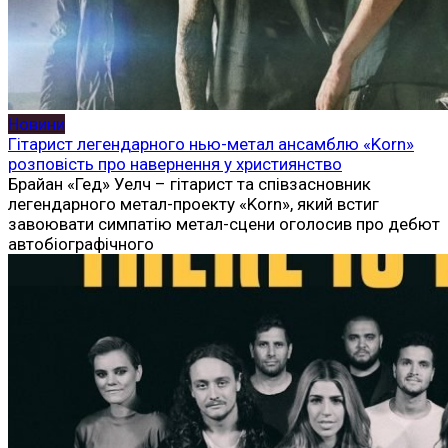
Новини
Гітарист легендарного нью-метал ансамблю «Korn»
розповість про навернення у християнство
Брайан «Гед» Уелч – гітарист та співзасновник
легендарного метал-проекту «Korn», який встиг
завоювати симпатію метал-сцени оголосив про дебют
автобіографічного