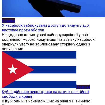
Новини
У Facebook заблокували доступ до акаунту, що
виступає проти абортів
Нещодавно користувачі найпопулярнішої у світі
соціальної мережі комунікації та зв’язку Facebook
звернули увагу на заблоковану сторінку однієї з
популярних
Новини
Куба здійснює перші кроки на захист релігійної
свободи в країні
В Кубі одній із найвідоміших на рівні з Північною