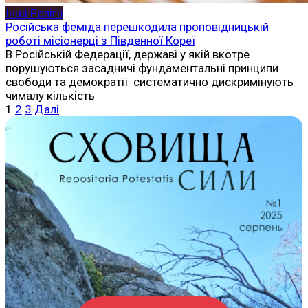
Інші Релігії
Російська феміда перешкодила проповідницькій
роботі місіонерці з Південної Кореї
В Російській Федерації, державі у якій вкотре
порушуються засадничі фундаментальні принципи
свободи та демократії систематично дискримінують
чималу кількість
Пагінація
1
2
3
Далі
записів