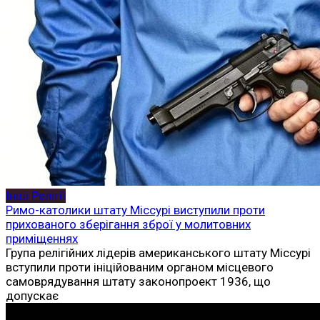
Інші Релігії
Римо-католики штату Міссурі виступили проти
прихованого зберігання зброї у молитовних
приміщеннях
Група релігійних лідерів американського штату Міссурі
вступили проти ініційованим органом місцевого
самоврядування штату законопроект 1936, що
допускає