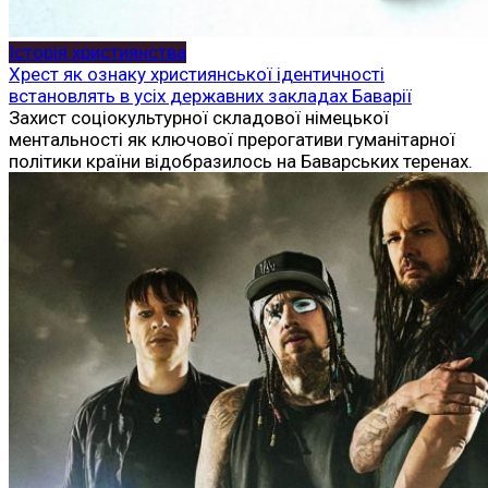
Історія християнства
Хрест як ознаку християнської ідентичності
встановлять в усіх державних закладах Баварії
Захист соціокультурної складової німецької
ментальності як ключової прерогативи гуманітарної
політики країни відобразилось на Баварських теренах.