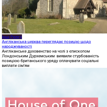
Інші Релігії
Англіканська церква переглядає позицію щодо
народжуваності
Англіканське духовенство на чолі з єпископом
Лондонським Дурхемським виявили стурбованість
позицією британського уряду оплачувати соціальні
виплати сім’ям