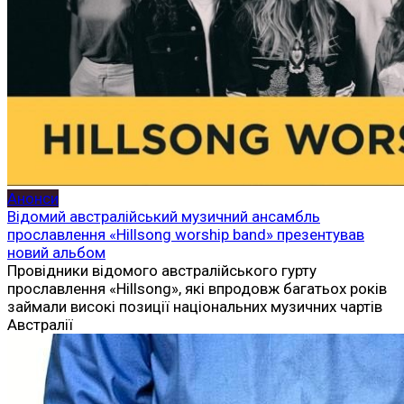
Анонси
Відомий австралійський музичний ансамбль
прославлення «Hillsong worship band» презентував
новий альбом
Провідники відомого австралійського гурту
прославлення «Hillsong», які впродовж багатьох років
займали високі позиції національних музичних чартів
Австралії