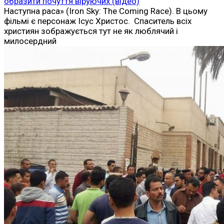
образити почуття віруючих (відео)
Наступна раса» (Iron Sky: The Coming Race). В цьому
фільмі є персонаж Ісус Христос. Спаситель всіх
християн зображується тут не як люблячий і
милосердний