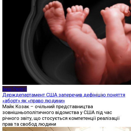
Інші Релігії
Держдепартамент США заперечив дефініцію поняття
«аборт» як «право людини»
Майк Козак – очільний представництва
зовнішньополітичного відомства у США під час
річного звіту, що стосується компетенції реалізації
прав та свобод людини