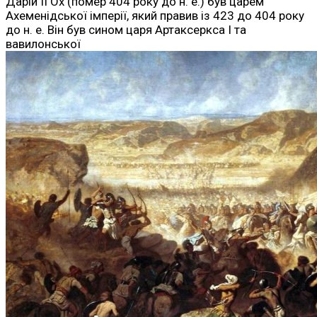
Дарій II Ох (помер 404 року до н. е.) був царем
Ахеменідської імперії, який правив із 423 до 404 року
до н. е. Він був сином царя Артаксеркса I та
вавилонської