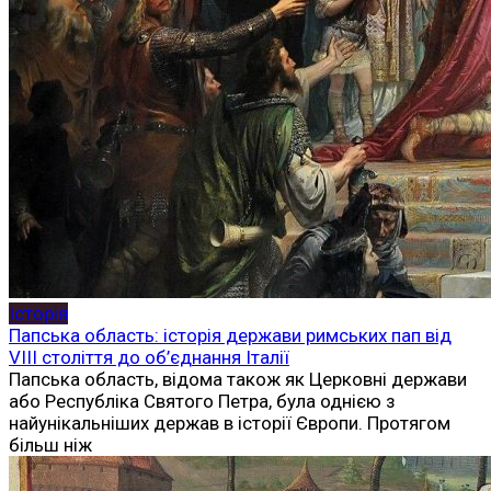
Історія
Папська область: історія держави римських пап від
VIII століття до об’єднання Італії
Папська область, відома також як Церковні держави
або Республіка Святого Петра, була однією з
найунікальніших держав в історії Європи. Протягом
більш ніж