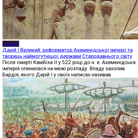
Історія
Дарій I Великий: реформатор Ахеменідської імперії та
творець наймогутнішої держави Стародавнього світу
Після смерті Камбіза II у 522 році до н. е. Ахеменідська
імперія опинилася на межі розпаду. Владу захопив
Бардія, якого Дарій I у своїх написах називав