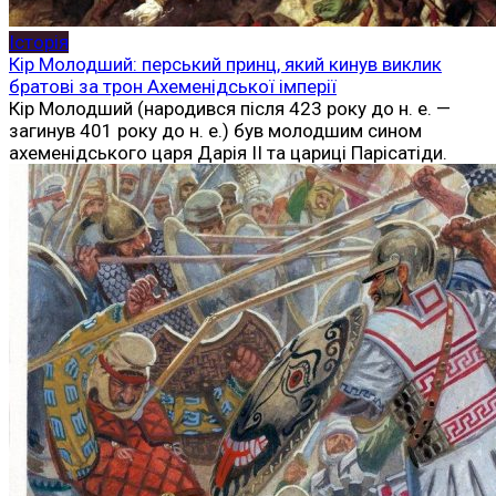
Історія
Кір Молодший: перський принц, який кинув виклик
братові за трон Ахеменідської імперії
Кір Молодший (народився після 423 року до н. е. —
загинув 401 року до н. е.) був молодшим сином
ахеменідського царя Дарія II та цариці Парісатіди.