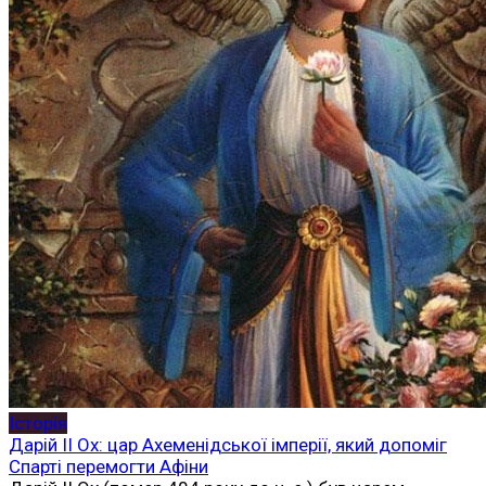
Історія
Дарій II Ох: цар Ахеменідської імперії, який допоміг
Спарті перемогти Афіни