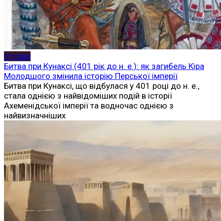
Історія
Битва при Кунаксі (401 рік до н. е.): як загибель Кіра
Молодшого змінила історію Перської імперії
Битва при Кунаксі, що відбулася у 401 році до н. е.,
стала однією з найвідоміших подій в історії
Ахеменідської імперії та водночас однією з
найвизначніших