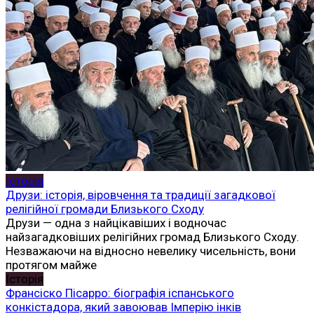
Історія
Друзи: історія, віровчення та традиції загадкової
релігійної громади Близького Сходу
Друзи — одна з найцікавіших і водночас
найзагадковіших релігійних громад Близького Сходу.
Незважаючи на відносно невелику чисельність, вони
протягом майже
Історія
Франсіско Пісарро: біографія іспанського
конкістадора, який завоював Імперію інків