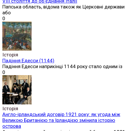
VIII століття до об’єднання Італії
Папська область, відома також як Церковні держави
або
0
Історія
Падіння Едесси (1144)
Падіння Едесси наприкінці 1144 року стало одним із
0
Історія
Англо-ірландський договір 1921 року: як угода між
Великою Британією та Ірландією змінила історію
острова