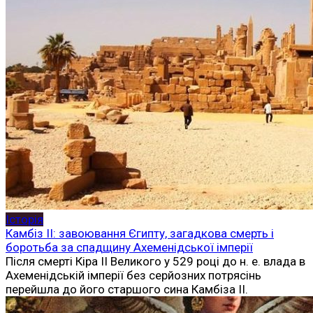
Історія
Камбіз II: завоювання Єгипту, загадкова смерть і
боротьба за спадщину Ахеменідської імперії
Після смерті Кіра II Великого у 529 році до н. е. влада в
Ахеменідській імперії без серйозних потрясінь
перейшла до його старшого сина Камбіза II.