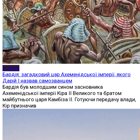
Історія
Бардія: загадковий цар Ахеменідської імперії, якого
Дарій I назвав самозванцем
Бардія був молодшим сином засновника
Ахеменідської імперії Кіра II Великого та братом
майбутнього царя Камбіза II. Готуючи передачу влади,
Кір призначив