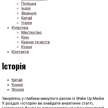
Польща
Індія
Франція
Китай
Італія
Культура
Мистецтво
Кіно
Країни та міста
Кухня
Контакти
Історія
Китай
Корея
Японія
Зануртесь у глибини минулого разом із Wake Up Media.
У розділі «Історія» ви знайдете аналітичні статті,
маловідомі факти та переосмислення ключових подій,