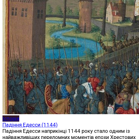
Історія
Падіння Едесси (1144)
Падіння Едесси наприкінці 1144 року стало одним із
найважливіших переломних моментів епохи Хрестових