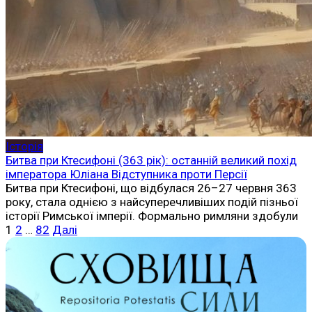
Історія
Битва при Ктесифоні (363 рік): останній великий похід
імператора Юліана Відступника проти Персії
Битва при Ктесифоні, що відбулася 26–27 червня 363
року, стала однією з найсуперечливіших подій пізньої
історії Римської імперії. Формально римляни здобули
Пагінація
1
2
…
82
Далі
записів