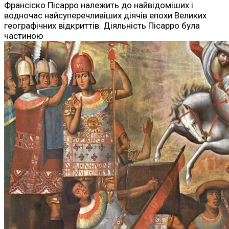
Франсіско Пісарро належить до найвідоміших і
водночас найсуперечливіших діячів епохи Великих
географічних відкриттів. Діяльність Пісарро була
частиною