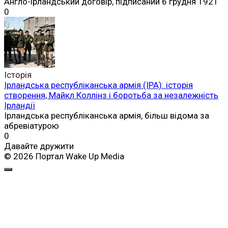
Англо-ірландський договір, підписаний 6 грудня 1921
0
Історія
Ірландська республіканська армія (ІРА): історія
створення, Майкл Коллінз і боротьба за незалежність
Ірландії
Ірландська республіканська армія, більш відома за
абревіатурою
0
Давайте дружити
© 2026 Портал Wake Up Media