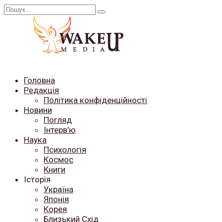
Перейти
Search
до
for:
вмісту
Головна
Редакція
Політика конфіденційності
Новини
Погляд
Інтерв’ю
Наука
Психологія
Космос
Книги
Історія
Україна
Японія
Корея
Близький Схід