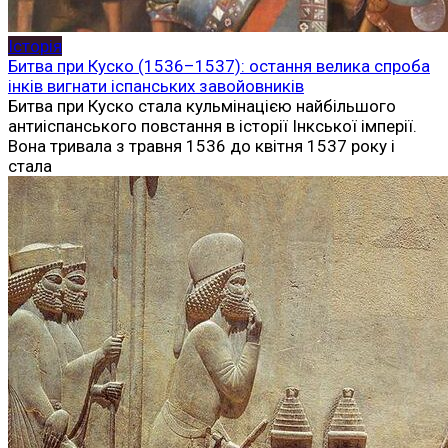
Історія
Битва при Куско (1536–1537): остання велика спроба
інків вигнати іспанських завойовників
Битва при Куско стала кульмінацією найбільшого
антиіспанського повстання в історії Інкської імперії.
Вона тривала з травня 1536 до квітня 1537 року і
стала