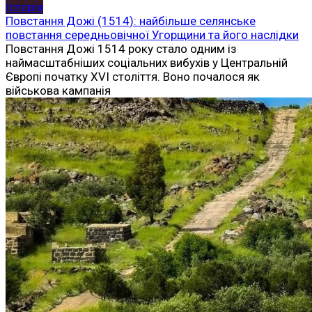
Історія
Повстання Дожі (1514): найбільше селянське
повстання середньовічної Угорщини та його наслідки
Повстання Дожі 1514 року стало одним із
наймасштабніших соціальних вибухів у Центральній
Європі початку XVI століття. Воно почалося як
військова кампанія