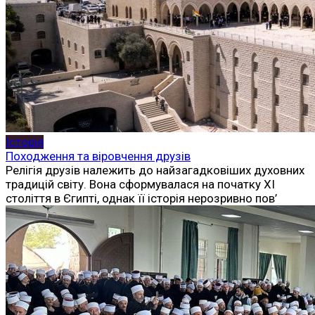
Історія
Походження та віровчення друзів
Релігія друзів належить до найзагадковіших духовних
традицій світу. Вона сформувалася на початку XI
століття в Єгипті, однак її історія нерозривно пов’