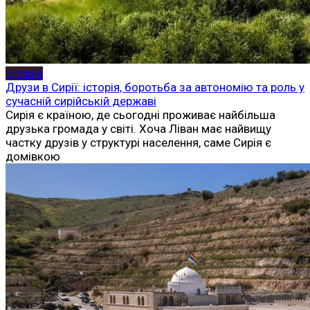
Історія
Друзи в Сирії: історія, боротьба за автономію та роль у
сучасній сирійській державі
Сирія є країною, де сьогодні проживає найбільша
друзька громада у світі. Хоча Ліван має найвищу
частку друзів у структурі населення, саме Сирія є
домівкою