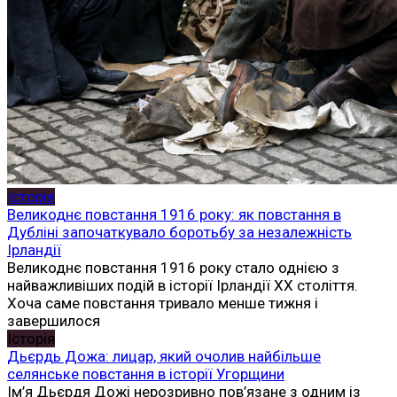
Історія
Великоднє повстання 1916 року: як повстання в
Дубліні започаткувало боротьбу за незалежність
Ірландії
Великоднє повстання 1916 року стало однією з
найважливіших подій в історії Ірландії XX століття.
Хоча саме повстання тривало менше тижня і
завершилося
Історія
Дьєрдь Дожа: лицар, який очолив найбільше
селянське повстання в історії Угорщини
Ім’я Дьєрдя Дожі нерозривно пов’язане з одним із