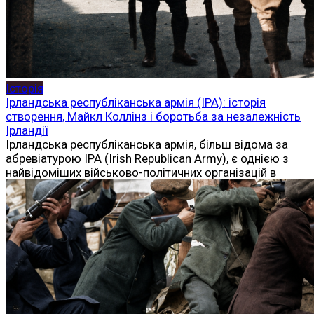
Історія
Ірландська республіканська армія (ІРА): історія
створення, Майкл Коллінз і боротьба за незалежність
Ірландії
Ірландська республіканська армія, більш відома за
абревіатурою ІРА (Irish Republican Army), є однією з
найвідоміших військово-політичних організацій в