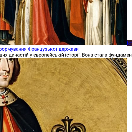
Іс
на формування Французької держави
ших династій у європейській історії. Вона стала фундам