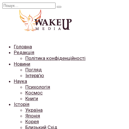
Перейти
Search
до
for:
вмісту
Головна
Редакція
Політика конфіденційності
Новини
Погляд
Інтерв’ю
Наука
Психологія
Космос
Книги
Історія
Україна
Японія
Корея
Близький Схід