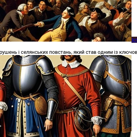
Іс
орушень і селянських повстань, який став одним із ключо