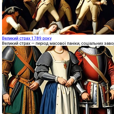
Великий страх 1789 року
Великий страх — період масової паніки, соціальних зав