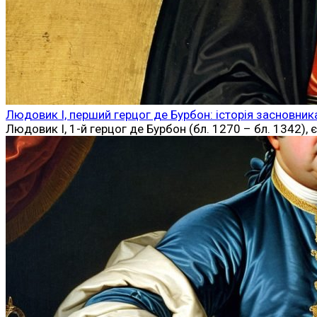
Людовик I, перший герцог де Бурбон: історія засновник
Людовик I, 1-й герцог де Бурбон (бл. 1270 – бл. 1342)