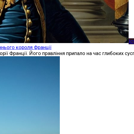
Іс
аннього короля Франції
орії Франції. Його правління припало на час глибоких су