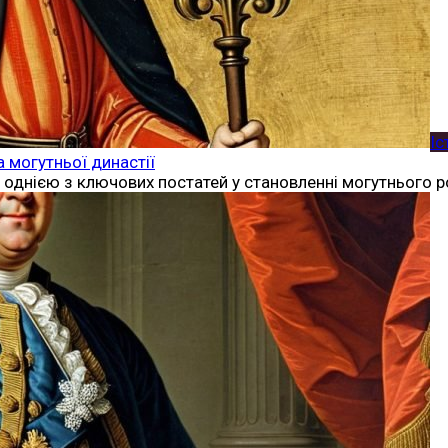
Іс
а могутньої династії
, є однією з ключових постатей у становленні могутнього