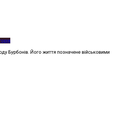
торія
 роду Бурбонів. Його життя позначене військовими