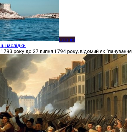
Історія
ї, наслідки
793 року до 27 липня 1794 року, відомий як “панування т