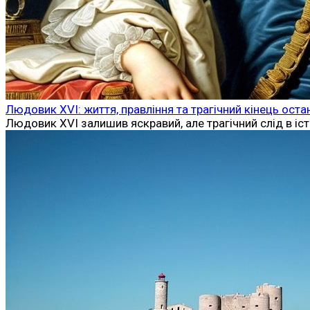
Людовик XVI: життя, правління та трагічний кінець ост
Людовик XVI залишив яскравий, але трагічний слід в іст