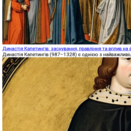
Династія Капетингів: заснування, правління та вплив 
Династія Капетингів (987–1328) є однією з найважливі