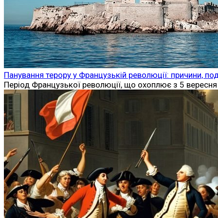
Панування терору у Французькій революції: причини, поді
Період Французької революції, що охоплює з 5 вересня 1