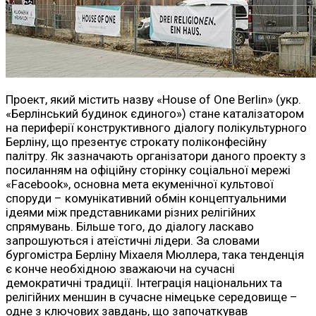
Проект, який містить назву «House of One Berlin» (укр.
«Берлінський будинок єдиного») стане каталізатором
на периферії конструктивного діалогу полікультурного
Берліну, що презентує строкату поліконфесійну
палітру. Як зазначають організатори даного проекту з
посиланням на офіційну сторінку соціальної мережі
«Facebook», основна мета екуменічної культової
споруди – комунікативний обмін концептуальними
ідеями між представниками різних релігійних
спрямувань. Більше того, до діалогу ласкаво
запрошуються і атеїстичні лідери. За словами
бургомістра Берліну Міхаеля Мюллера, така тенденція
є конче необхідною зважаючи на сучасні
демократичні традиції. Інтеграція національних та
релігійних меншин в сучасне німецьке середовище –
одне з ключових завдань, що започаткував