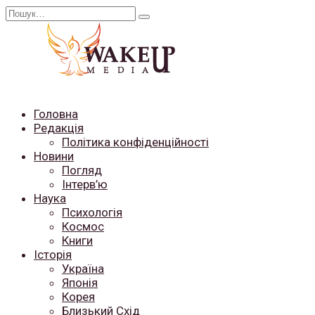
Перейти
Search
до
for:
вмісту
Головна
Редакція
Політика конфіденційності
Новини
Погляд
Інтерв’ю
Наука
Психологія
Космос
Книги
Історія
Україна
Японія
Корея
Близький Схід