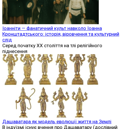
Іоанніти — фанатичний культ навколо Іоанна
Кронштадтського: історія, віровчення та культурний
слід
Серед початку XX століття на тлі релігійного
піднесення
Дашаватара як модель еволюції життя на Землі
В індуїзмі існує вчення про Дашаватару (дослівний