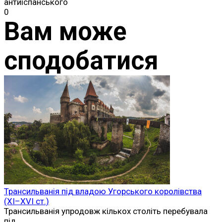
антиіспанського
0
Вам може
сподобатися
Трансильванія під владою Угорського королівства
(XI–XVI ст.)
Трансильванія упродовж кількох століть перебувала
під