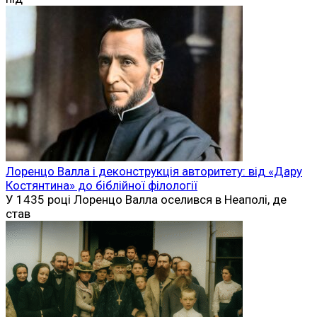
Лоренцо Валла і деконструкція авторитету: від «Дару
Костянтина» до біблійної філології
У 1435 році Лоренцо Валла оселився в Неаполі, де
став