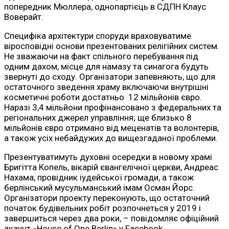
попередник Мюллера, однопартієць в СДПН Клаус
Воверайт.
Специфіка архітектури споруди враховуватиме
віросповідні основи презентованих релігійних систем.
Не зважаючи на факт спільного перебування під
одним дахом, місце для намазу та синагога будуть
звернуті до сходу. Організатори запевняють, що для
остаточного зведення храму включаючи внутрішні
косметичні роботи достатньо 12 мільйонів євро.
Наразі 3,4 мільйони профінансовано з федеральних та
регіональних джерел управління; ще близько 8
мільйонів євро отримано від меценатів та волонтерів,
а також усіх небайдужих до вищезгаданої проблеми.
Презентуватимуть духовні осередки в новому храмі
Бригітта Копель, вікарій євангелічної церкви, Андреас
Нахама, провідник іудейської громади, а також
берлінський мусульманський імам Осман Йорс.
Організатори проекту переконують, що остаточний
початок будівельних робіт розпочнеться у 2019 і
завершиться через два роки, – повідомляє офіційний
акаунт «House of One Berlin» у Facebook.