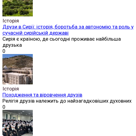
Історія
Друзи в Сирії: історія, боротьба за автономію та роль у
сучасній сирійській державі
Сирія є країною, де сьогодні проживає найбільша
друзька
0
Історія
Походження та віровчення друзів
Релігія друзів належить до найзагадковіших духовних
0