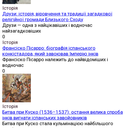
Історія
Друзи: історія, віровчення та традиції загадкової
релігійної громади Близького Сходу
Друзи — одна з найцікавіших і водночас
найзагадковіших
0
Історія
Франсіско Пісарро: біографія іспанського
конкістадора, який завоював Імперію інків
Франсіско Пісарро належить до найвідоміших і
водночас
0
Історія
Битва при Куско (1536–1537): остання велика спроба
інків вигнати іспанських завойовників
Битва при Куско стала кульмінацією найбільшого