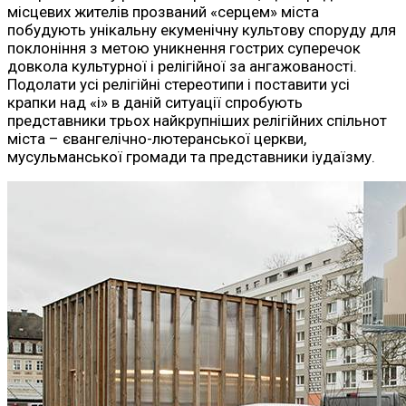
місцевих жителів прозваний «серцем» міста
побудують унікальну екуменічну культову споруду для
поклоніння з метою уникнення гострих суперечок
довкола культурної і релігійної за ангажованості.
Подолати усі релігійні стереотипи і поставити усі
крапки над «і» в даній ситуації спробують
представники трьох найкрупніших релігійних спільнот
міста – євангелічно-лютеранської церкви,
мусульманської громади та представники іудаїзму.