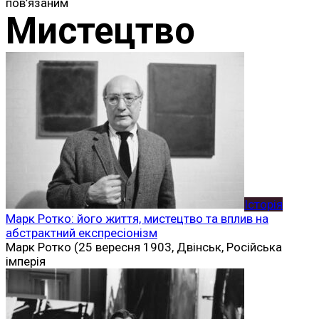
пов’язаним
Мистецтво
Історія
Марк Ротко: його життя, мистецтво та вплив на
абстрактний експресіонізм
Марк Ротко (25 вересня 1903, Двінськ, Російська
імперія