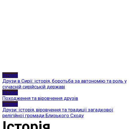
Історія
Друзи в Сирії: історія, боротьба за автономію та роль у
сучасній сирійській державі
Історія
Походження та віровчення друзів
Історія
Друзи: історія, віровчення та традиції загадкової
релігійної громади Близького Сходу
Історія