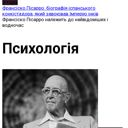
Історія
Франсіско Пісарро: біографія іспанського
конкістадора, який завоював Імперію інків
Франсіско Пісарро належить до найвідоміших і
водночас
Психологія