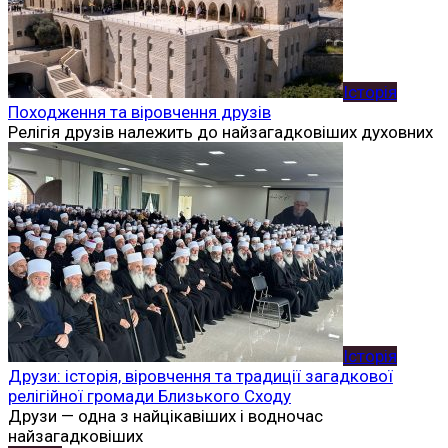
Історія
Походження та віровчення друзів
Релігія друзів належить до найзагадковіших духовних
Історія
Друзи: історія, віровчення та традиції загадкової
релігійної громади Близького Сходу
Друзи — одна з найцікавіших і водночас
найзагадковіших