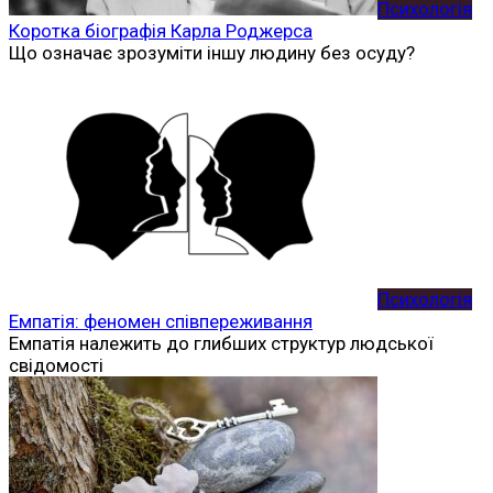
Психологія
Коротка біографія Карла Роджерса
Що означає зрозуміти іншу людину без осуду?
Психологія
Емпатія: феномен співпереживання
Емпатія належить до глибших структур людської
свідомості