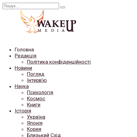
Перейти
Search
до
for:
вмісту
Головна
Редакція
Політика конфіденційності
Новини
Погляд
Інтерв’ю
Наука
Психологія
Космос
Книги
Історія
Україна
Японія
Корея
Близький Схід