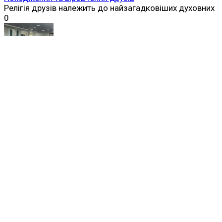
Релігія друзів належить до найзагадковіших духовних
0
Історія
Друзи: історія, віровчення та традиції загадкової
релігійної громади Близького Сходу
Друзи — одна з найцікавіших і водночас
найзагадковіших
0
Історія
Франсіско Пісарро: біографія іспанського
конкістадора, який завоював Імперію інків
Франсіско Пісарро належить до найвідоміших і
водночас
0