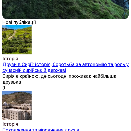
Нові публікації
Історія
Друзи в Сирії: історія, боротьба за автономію та роль у
сучасній сирійській державі
Сирія є країною, де сьогодні проживає найбільша
друзька
0
Історія
Походження та віровчення друзів