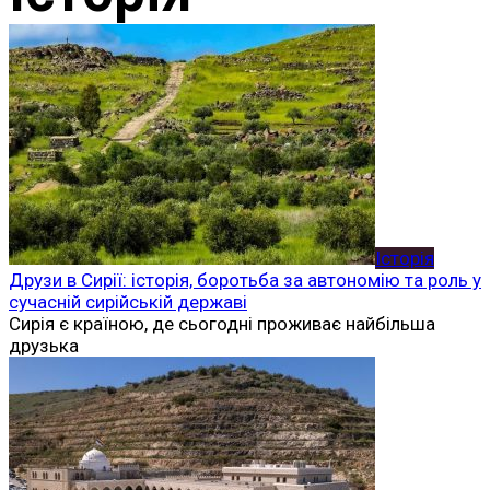
Історія
Друзи в Сирії: історія, боротьба за автономію та роль у
сучасній сирійській державі
Сирія є країною, де сьогодні проживає найбільша
друзька