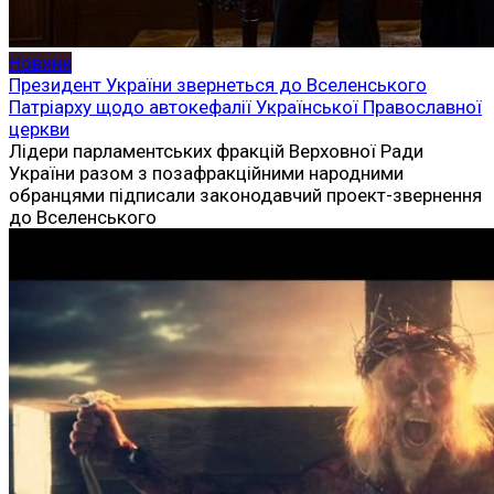
Новини
Президент України звернеться до Вселенського
Патріарху щодо автокефалії Української Православної
церкви
Лідери парламентських фракцій Верховної Ради
України разом з позафракційними народними
обранцями підписали законодавчий проект-звернення
до Вселенського