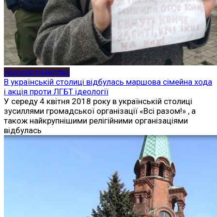
Неохристиянство
В українській столиці відбулась маршова сімейна хода
і акція проти ЛГБТ ідеології
У середу 4 квітня 2018 року в українській столиці
зусиллями громадської організації «Всі разом!» , а
також найкрупнішими релігійними організаціями
відбулась