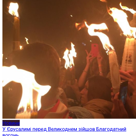
Новини
У Єрусалимі перед Великоднем зійшов Благодатний
вогонь