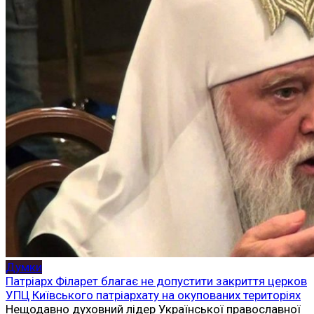
Думки
Патріарх Філарет благає не допустити закриття церков
УПЦ Київського патріархату на окупованих територіях
Нещодавно духовний лідер Української православної