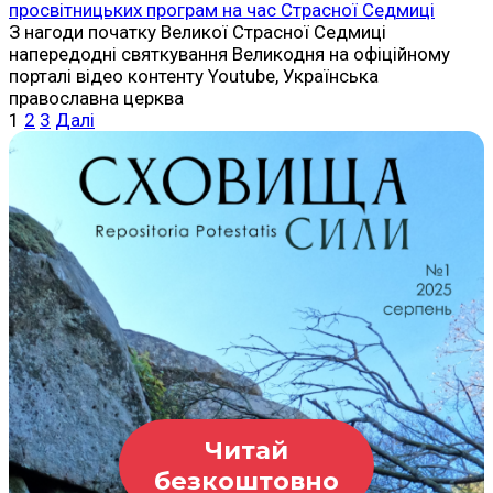
просвітницьких програм на час Страсної Седмиці
З нагоди початку Великої Страсної Седмиці
напередодні святкування Великодня на офіційному
порталі відео контенту Youtube, Українська
православна церква
Пагінація
1
2
3
Далі
записів
Читай
безкоштовно