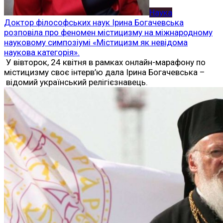
Наука
Доктор філософських наук Ірина Богачевська
розповіла про феномен містицизму на міжнародному
науковому симпозіумі «Містицизм як невідома
наукова категорія».
У вівторок, 24 квітня в рамках онлайн-марафону по
містицизму своє інтерв’ю дала Ірина Богачевська –
відомий український релігієзнавець.