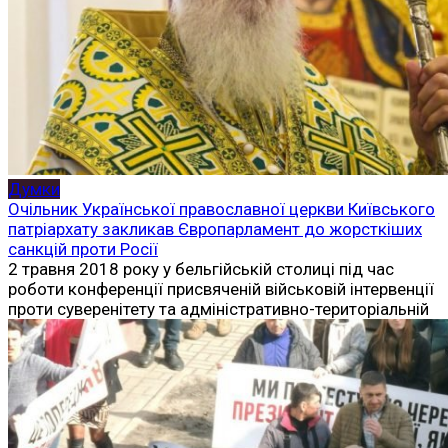
Думки
Очільник Української православної церкви Київського
патріархату закликав Європарламент до жорсткіших
санкцій проти Росії
2 травня 2018 року у бельгійській столиці під час
роботи конференції присвяченій військовій інтервенції
проти суверенітету та адміністративно-територіальній