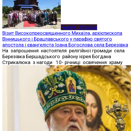
Релігія і Україна
Візит Високопреосвященного Михаїла, архієпископа
Вінницького і Брацлавського у парафію святого
апостола і євангеліста Іоана Богослова села Березівка
На запрошення настоятеля релігійної громади села
Березівка Бершадського району ієрея Богдана
Стрикалюка з нагоди 10- річниці освячення храму