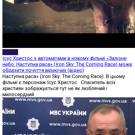
Думки
Ісус Христос з автоматами в новому фільмі «Залізне
небо: Наступна раса» (Iron Sky: The Coming Race) може
образити почуття віруючих (відео)
Наступна раса» (Iron Sky: The Coming Race). В цьому
фільмі є персонаж Ісус Христос. Спаситель всіх
християн зображується тут не як люблячий і
милосердний