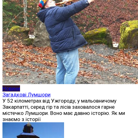
Новини
Загадкові Лумшори
У 52 кілометрах від Ужгороду, у мальовничому
Закарпатті, серед гір та лісів заховалося гарне
містечко Лумшори. Воно має давню історію. Як ми
знаємо з історії