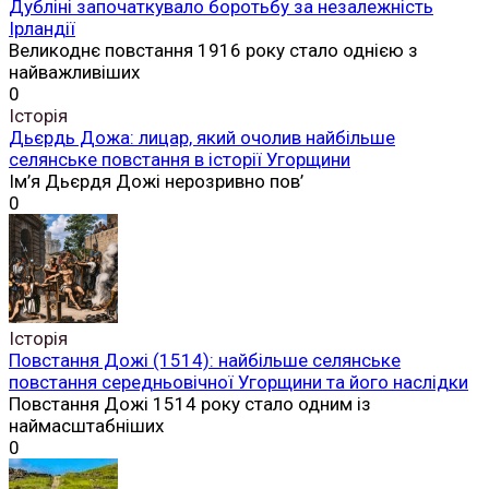
Дубліні започаткувало боротьбу за незалежність
Ірландії
Великоднє повстання 1916 року стало однією з
найважливіших
0
Історія
Дьєрдь Дожа: лицар, який очолив найбільше
селянське повстання в історії Угорщини
Ім’я Дьєрдя Дожі нерозривно пов’
0
Історія
Повстання Дожі (1514): найбільше селянське
повстання середньовічної Угорщини та його наслідки
Повстання Дожі 1514 року стало одним із
наймасштабніших
0