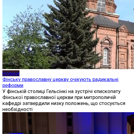
Новини
Фінську православну церкву очікують радикальні
реформи
У фінській столиці Гельсінкі на зустрічі єпископату
Фінської православної церкви при митрополичій
кафедрі затвердили низку положень, що стосується
необхідності