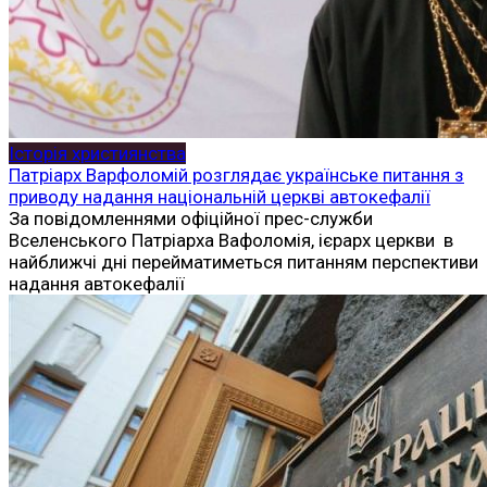
Історія християнства
Патріарх Варфоломій розглядає українське питання з
приводу надання національній церкві автокефалії
За повідомленнями офіційної прес-служби
Вселенського Патріарха Вафоломія, ієрарх церкви в
найближчі дні перейматиметься питанням перспективи
надання автокефалії