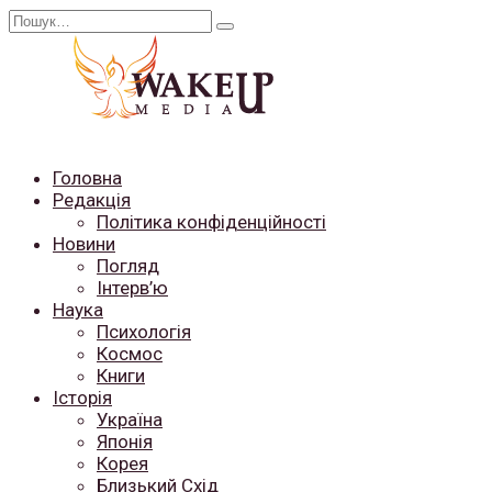
Перейти
Search
до
for:
вмісту
Головна
Редакція
Політика конфіденційності
Новини
Погляд
Інтерв’ю
Наука
Психологія
Космос
Книги
Історія
Україна
Японія
Корея
Близький Схід