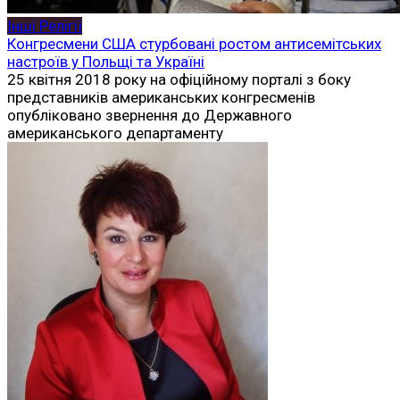
Інші Релігії
Конгресмени США стурбовані ростом антисемітських
настроїв у Польщі та Україні
25 квітня 2018 року на офіційному порталі з боку
представників американських конгресменів
опубліковано звернення до Державного
американського департаменту