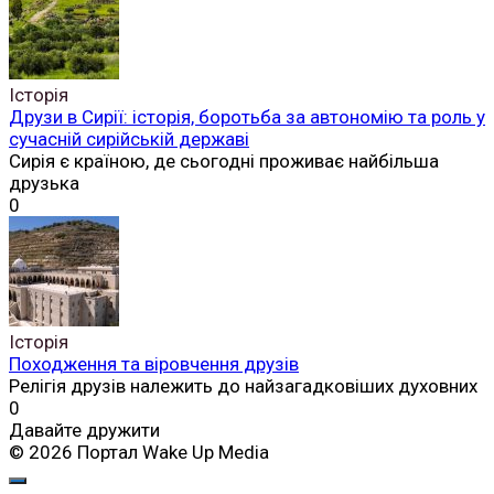
Історія
Друзи в Сирії: історія, боротьба за автономію та роль у
сучасній сирійській державі
Сирія є країною, де сьогодні проживає найбільша
друзька
0
Історія
Походження та віровчення друзів
Релігія друзів належить до найзагадковіших духовних
0
Давайте дружити
© 2026 Портал Wake Up Media