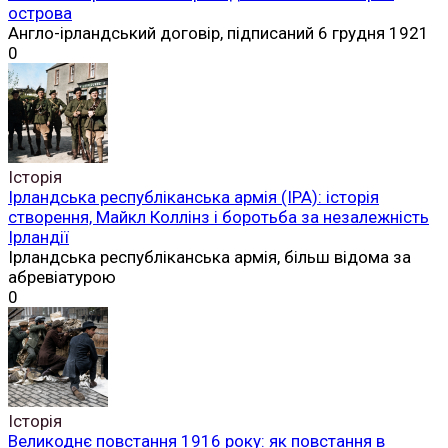
острова
Англо-ірландський договір, підписаний 6 грудня 1921
0
Історія
Ірландська республіканська армія (ІРА): історія
створення, Майкл Коллінз і боротьба за незалежність
Ірландії
Ірландська республіканська армія, більш відома за
абревіатурою
0
Історія
Великоднє повстання 1916 року: як повстання в