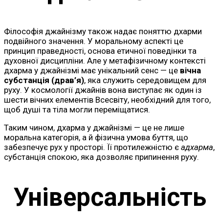
Філософія джайнізму також надає поняттю дхарми
подвійного значення. У моральному аспекті це
принцип праведності, основа етичної поведінки та
духовної дисципліни. Але у метафізичному контексті
дхарма у джайнізмі має унікальний сенс — це
вічна
субстанція (драв’я)
, яка служить середовищем для
руху. У космології джайнів вона виступає як один із
шести вічних елементів Всесвіту, необхідний для того,
щоб душі та тіла могли переміщатися.
Таким чином, дхарма у джайнізмі — це не лише
моральна категорія, а й фізична умова буття, що
забезпечує рух у просторі. Її протилежністю є
адхарма
,
субстанція спокою, яка дозволяє припинення руху.
Універсальність