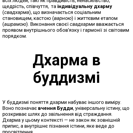
всіх людей, такі як правдивість, ненасильство,
щедрість, співчуття, та
індивідуальну дхарму
(
свадхарма
), що визначається соціальним
становищем, кастою (
варною
) і життєвим етапом
(
ашрамою
). Виконання своєї
свадхарми
вважається
проявом внутрішнього обов’язку і гармонії зі світовим
порядком.
Дхарма в
буддизмі
У буддизмі поняття дхарми набуває іншого виміру.
Воно позначає
вчення Будди
, універсальну істину, що
розкриває шлях до звільнення від страждання.
Дхарма у цьому контексті — не закон як зовнішній
припис, а внутрішнє пізнання істини, яке веде до
просвітлення.