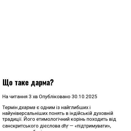
Що таке дарма?
На читання
3 хв
Опубліковано
30.10.2025
Термін
дхарма
є одним із найглибших і
найуніверсальніших понять в індійській духовній
традиції. Його етимологічний корінь походить від
санскритського дієслова
dhṛ
— «підтримувати»,