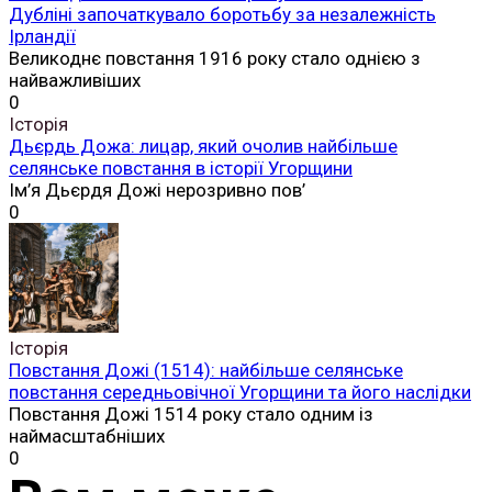
Дубліні започаткувало боротьбу за незалежність
Ірландії
Великоднє повстання 1916 року стало однією з
найважливіших
0
Історія
Дьєрдь Дожа: лицар, який очолив найбільше
селянське повстання в історії Угорщини
Ім’я Дьєрдя Дожі нерозривно пов’
0
Історія
Повстання Дожі (1514): найбільше селянське
повстання середньовічної Угорщини та його наслідки
Повстання Дожі 1514 року стало одним із
наймасштабніших
0