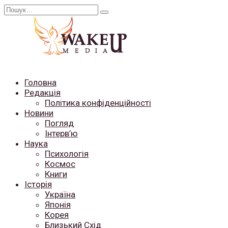
Перейти
Search
до
for:
вмісту
Головна
Редакція
Політика конфіденційності
Новини
Погляд
Інтерв’ю
Наука
Психологія
Космос
Книги
Історія
Україна
Японія
Корея
Близький Схід