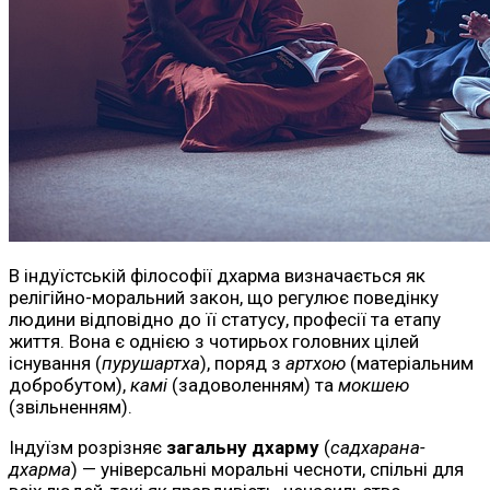
В індуїстській філософії дхарма визначається як
релігійно-моральний закон, що регулює поведінку
людини відповідно до її статусу, професії та етапу
життя. Вона є однією з чотирьох головних цілей
існування (
пурушартха
), поряд з
артхою
(матеріальним
добробутом),
камі
(задоволенням) та
мокшею
(звільненням).
Індуїзм розрізняє
загальну дхарму
(
садхарана-
дхарма
) — універсальні моральні чесноти, спільні для