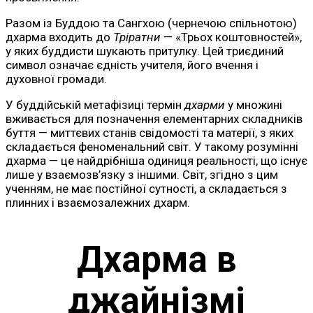
Разом із Буддою та Сангхою (чернечою спільнотою)
дхарма входить до
Тріратни
— «Трьох коштовностей»,
у яких буддисти шукають притулку. Цей триєдиний
символ означає єдність учителя, його вчення і
духовної громади.
У буддійській метафізиці термін
дхарми
у множині
вживається для позначення елементарних складників
буття — миттєвих станів свідомості та матерії, з яких
складається феноменальний світ. У такому розумінні
дхарма — це найдрібніша одиниця реальності, що існує
лише у взаємозв’язку з іншими. Світ, згідно з цим
ученням, не має постійної сутності, а складається з
плинних і взаємозалежних дхарм.
Дхарма в
джайнізмі