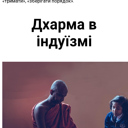
«тримати», «зберігати порядок».
Дхарма в
індуїзмі