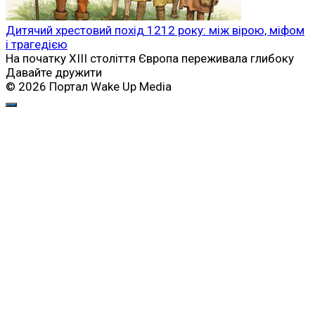
Дитячий хрестовий похід 1212 року: між вірою, міфом
і трагедією
На початку XIII століття Європа переживала глибоку
Давайте дружити
© 2026 Портал Wake Up Media