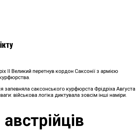
ікту
іх II Великий перетнув кордон Саксонії з армією
 курфюрства.
сія запевняла саксонського курфюрста Фрідріха Августа
ваги: військова логіка диктувала зовсім інші наміри.
 австрійців