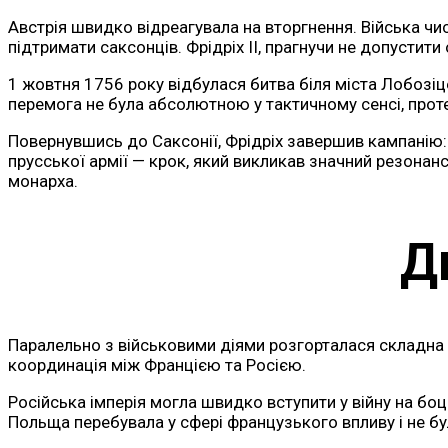
Австрія швидко відреагувала на вторгнення. Війська ч
підтримати саксонців. Фрідріх II, прагнучи не допустит
1 жовтня 1756 року відбулася битва біля міста Лобозіц
перемога не була абсолютною у тактичному сенсі, проте
Повернувшись до Саксонії, Фрідріх завершив кампанію:
прусської армії — крок, який викликав значний резонан
монарха.
Д
Паралельно з військовими діями розгорталася складна ди
координація між Францією та Росією.
Російська імперія могла швидко вступити у війну на бо
Польща перебувала у сфері французького впливу і не бул