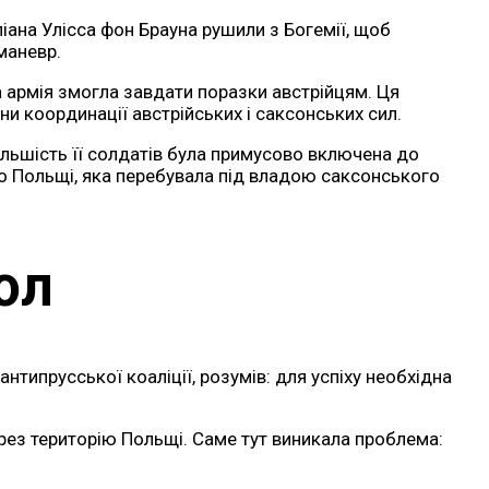
іана Улісса фон Брауна рушили з Богемії, щоб
маневр.
а армія змогла завдати поразки австрійцям. Ця
ни координації австрійських і саксонських сил.
ільшість її солдатів була примусово включена до
 до Польщі, яка перебувала під владою саксонського
ол
типрусської коаліції, розумів: для успіху необхідна
ерез територію Польщі. Саме тут виникала проблема: