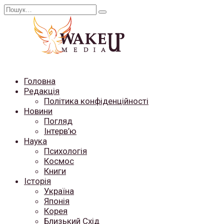
Перейти
Search
до
for:
вмісту
Головна
Редакція
Політика конфіденційності
Новини
Погляд
Інтерв’ю
Наука
Психологія
Космос
Книги
Історія
Україна
Японія
Корея
Близький Схід