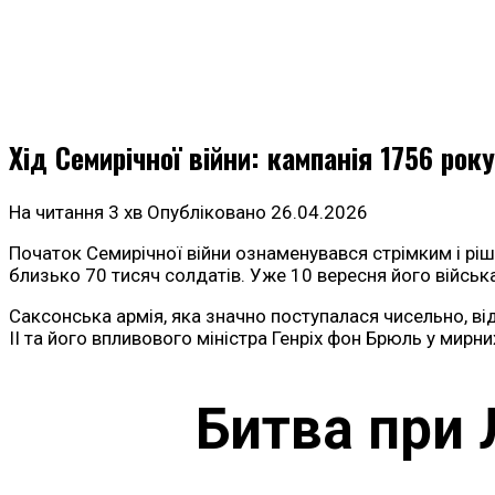
Хід Семирічної війни: кампанія 1756 рок
На читання
3 хв
Опубліковано
26.04.2026
Початок Семирічної війни ознаменувався стрімким і ріш
близько 70 тисяч солдатів. Уже 10 вересня його війсь
Саксонська армія, яка значно поступалася чисельно, ві
II та його впливового міністра Генріх фон Брюль у мирни
Битва при 