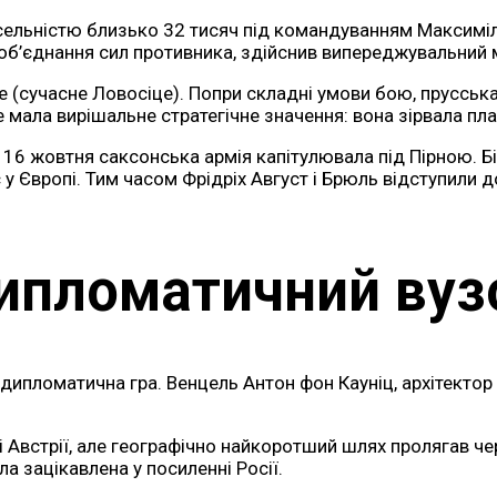
исельністю близько 32 тисяч під командуванням Максиміл
и об’єднання сил противника, здійснив випереджувальний 
е (сучасне Ловосіце). Попри складні умови бою, прусськ
 мала вирішальне стратегічне значення: вона зірвала пла
 16 жовтня саксонська армія капітулювала під Пірною. Б
с у Європі. Тим часом Фрідріх Август і Брюль відступили
ипломатичний вуз
пломатична гра. Венцель Антон фон Кауніц, архітектор ан
ці Австрії, але географічно найкоротший шлях пролягав ч
а зацікавлена у посиленні Росії.