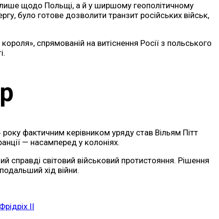
е лише щодо Польщі, а й у ширшому геополітичному
ргу, було готове дозволити транзит російських військ,
 короля», спрямованій на витіснення Росії з польського
і.
р
6 року фактичним керівником уряду став Вільям Пітт
анції — насамперед у колоніях.
ий справді світовий військовий протистояння. Рішення
 подальший хід війни.
Фрідріх II