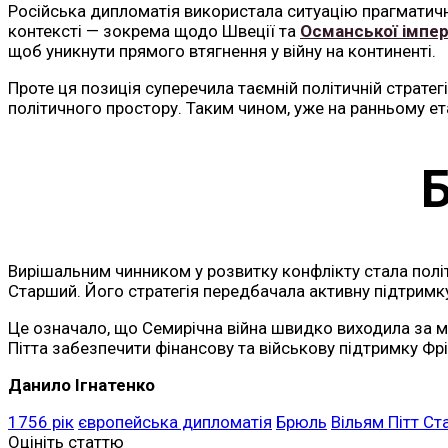
Російська дипломатія використала ситуацію прагматичн
контексті — зокрема щодо Швеції та
Османської імпер
щоб уникнути прямого втягнення у війну на континенті.
Проте ця позиція суперечила таємній політичній стратег
політичного простору. Таким чином, уже на ранньому ет
Вирішальним чинником у розвитку конфлікту стала політ
Старший. Його стратегія передбачала активну підтримку
Це означало, що Семирічна війна швидко виходила за м
Пітта забезпечити фінансову та військову підтримку Фрі
Данило Ігнатенко
1756 рік
європейська дипломатія
Брюль
Вільям Пітт С
Оцініть статтю