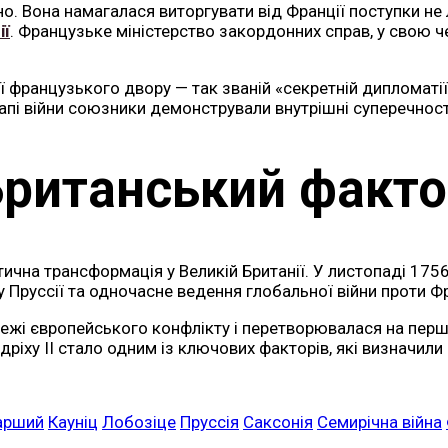
о. Вона намагалася виторгувати від Франції поступки н
ії
. Французьке міністерство закордонних справ, у свою че
ії французького двору — так званій «секретній дипломатії
апі війни союзники демонстрували внутрішні суперечност
Британський факто
ична трансформація у Великій Британії. У листопаді 175
 Пруссії та одночасне ведення глобальної війни проти Фр
ежі європейського конфлікту і перетворювалася на перш
дріху II стало одним із ключових факторів, які визначили
тарший
Кауніц
Лобозіце
Пруссія
Саксонія
Семирічна війна