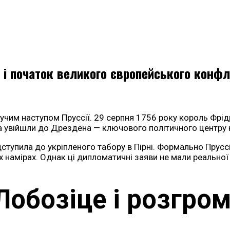
у і початок великого європейського конфл
учим наступом Пруссії. 29 серпня 1756 року король Фрідр
ка увійшли до Дрездена — ключового політичного центру
дступила до укріпленого табору в Пірні. Формально Прус
х намірах. Однак ці дипломатичні заяви не мали реальної 
Лобозіце і розгром