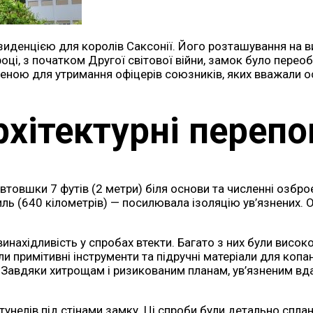
езиденцією для королів Саксонії. Його розташування на 
оці, з початком Другої світової війни, замок було перео
ченою для утримання офіцерів союзників, яких вважали о
рхітектурні перепо
втовшки 7 футів (2 метри) біля основи та численні озбро
иль (640 кілометрів) — посилювала ізоляцію ув’язнених. О
 винахідливість у спробах втекти. Багато з них були вис
 примітивні інструменти та підручні матеріали для копан
. Завдяки хитрощам і ризикованим планам, ув’язненим вда
елів під стінами замку. Ці спроби були детально спланов