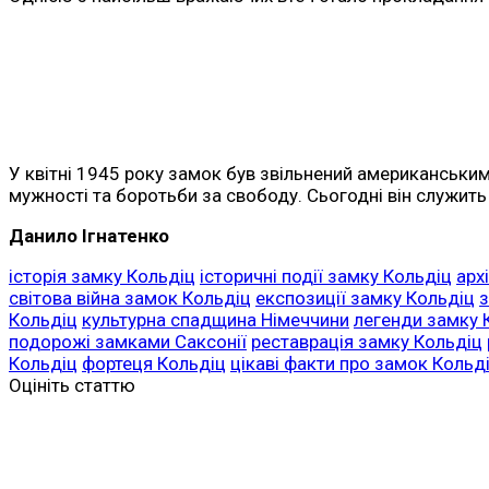
У квітні 1945 року замок був звільнений американським
мужності та боротьби за свободу. Сьогодні він служить 
Данило Ігнатенко
історія замку Кольдіц
історичні події замку Кольдіц
арх
світова війна замок Кольдіц
експозиції замку Кольдіц
з
Кольдіц
культурна спадщина Німеччини
легенди замку 
подорожі замками Саксонії
реставрація замку Кольдіц
Кольдіц
фортеця Кольдіц
цікаві факти про замок Кольд
Оцініть статтю