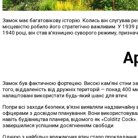
Замок має багатовікову історію. Колись він слугував р
місцевістю робило його стратегічно важливим. У 1939 р
1940 році, він став в’язницею суворого режиму, призна
А
Замок був фактичною фортецею. Високі кам’яні стіни за
того, віддаленість від дружніх територій — понад 400 м
налаштовані використати будь-який шанс для втечі.
Попри всі заходи безпеки, в’язні виявляли надзвичайну
офіцерами з досвідом планування. Вони використовували
навіть будівництва планера, відомого як «Colditz Cock»
завершилися успішним досягненням свободи.
Однією з найбільш вражаючих втеч стало прокладання тун