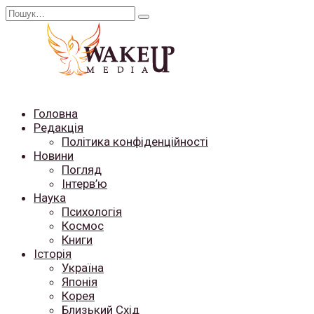
Перейти
Search
до
for:
вмісту
Головна
Редакція
Політика конфіденційності
Новини
Погляд
Інтерв’ю
Наука
Психологія
Космос
Книги
Історія
Україна
Японія
Корея
Близький Схід