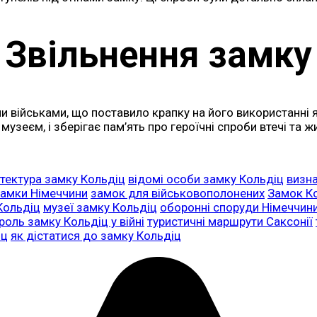
Звільнення замку
и військами, що поставило крапку на його використанні я
музеєм, і зберігає пам’ять про героїчні спроби втечі та 
ітектура замку Кольдіц
відомі особи замку Кольдіц
визна
амки Німеччини
замок для військовополонених
Замок К
Кольдіц
музеї замку Кольдіц
оборонні споруди Німеччин
роль замку Кольдіц у війні
туристичні маршрути Саксонії
іц
як дістатися до замку Кольдіц