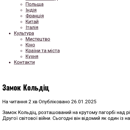
Польща
Індія
Франція
Китай
Італія
Культура
Мистецтво
Кіно
Країни та міста
Кухня
Контакти
Замок Кольдіц
На читання
2 хв
Опубліковано
26.01.2025
Замок Кольдіц, розташований на крутому пагорбі над рі
Другої світової війни. Сьогодні він відомий як один із 