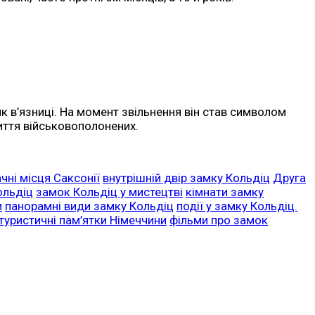
к в’язниці. На момент звільнення він став символом
життя військовополонених.
чні місця Саксонії
внутрішній двір замку Кольдіц
Друга
ольдіц
замок Кольдіц у мистецтві
кімнати замку
и
панорамні види замку Кольдіц
події у замку Кольдіц.
туристичні пам’ятки Німеччини
фільми про замок