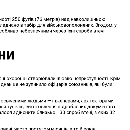
висоті 250 футів (76 метрів) над навколишньою
бладнано в табір для військовополонених. Згодом, у
собливо небезпечними через їхні спроби втечі.
ни
єні охоронці створювали ілюзію неприступності. Крім
днак це не зупинило офіцерів союзників, які були
окоосвіченими людьми — інженерами, архітекторами,
ня тунелів, виготовлення підроблених документів і
лося здійснити близько 130 спроб втечі, з яких 32
ані, часто протягом місяців, а то й років.