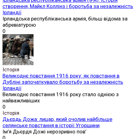
створення, Майкл Коллінз і боротьба за незалежність
Ірландії
Ірландська республіканська армія, більш відома за
абревіатурою
0
Історія
Великоднє повстання 1916 року: як повстання в
Дубліні започаткувало боротьбу за незалежність
Ірландії
Великоднє повстання 1916 року стало однією з
найважливіших
0
Історія
Дьєрдь Дожа: лицар, який очолив найбільше
селянське повстання в історії Угорщини
Ім’я Дьєрдя Дожі нерозривно пов’
0