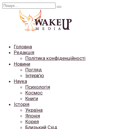
Перейти
Search
до
for:
вмісту
Головна
Редакція
Політика конфіденційності
Новини
Погляд
Інтерв’ю
Наука
Психологія
Космос
Книги
Історія
Україна
Японія
Корея
Близький Схід