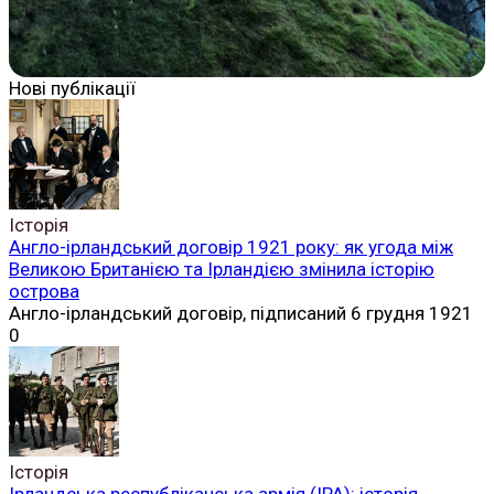
Нові публікації
Історія
Англо-ірландський договір 1921 року: як угода між
Великою Британією та Ірландією змінила історію
острова
Англо-ірландський договір, підписаний 6 грудня 1921
0
Історія
Ірландська республіканська армія (ІРА): історія