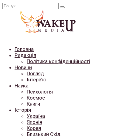
Перейти
Search
до
for:
вмісту
Головна
Редакція
Політика конфіденційності
Новини
Погляд
Інтерв’ю
Наука
Психологія
Космос
Книги
Історія
Україна
Японія
Корея
Близький Схід