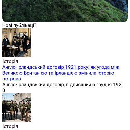
Нові публікації
Історія
Англо-ірландський договір 1921 року: як угода між
Великою Британією та Ірландією змінила історію
острова
Англо-ірландський договір, підписаний 6 грудня 1921
0
Історія