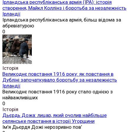
Ірландська республіканська армія (ІРА): історія
створення, Майкл Коллінз і боротьба за незалежність
Ірландії
Ірландська республіканська армія, більш відома за
абревіатурою
0
Історія
Великоднє повстання 1916 року: як повстання в
Дубліні започаткувало боротьбу за незалежність
Ірландії
Великоднє повстання 1916 року стало однією з
найважливіших
0
Історія
Дьєрдь Дожа: лицар, який очолив найбільше
селянське повстання в історії Угорщини
Ім’я Дьєрдя Дожі нерозривно пов’