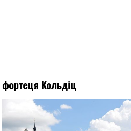
фортеця Кольдіц