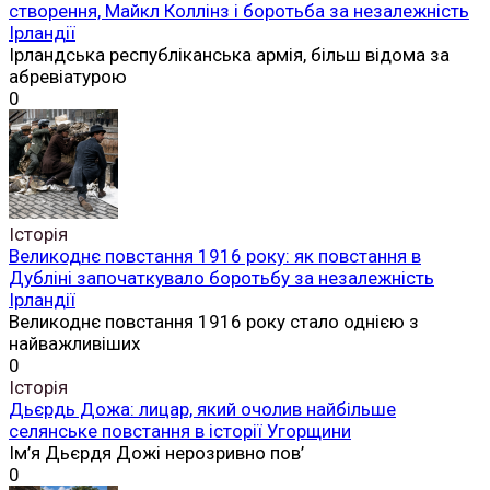
створення, Майкл Коллінз і боротьба за незалежність
Ірландії
Ірландська республіканська армія, більш відома за
абревіатурою
0
Історія
Великоднє повстання 1916 року: як повстання в
Дубліні започаткувало боротьбу за незалежність
Ірландії
Великоднє повстання 1916 року стало однією з
найважливіших
0
Історія
Дьєрдь Дожа: лицар, який очолив найбільше
селянське повстання в історії Угорщини
Ім’я Дьєрдя Дожі нерозривно пов’
0