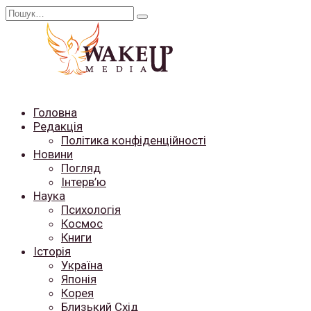
Перейти
Search
до
for:
вмісту
Головна
Редакція
Політика конфіденційності
Новини
Погляд
Інтерв’ю
Наука
Психологія
Космос
Книги
Історія
Україна
Японія
Корея
Близький Схід