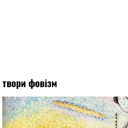
твори фовізм