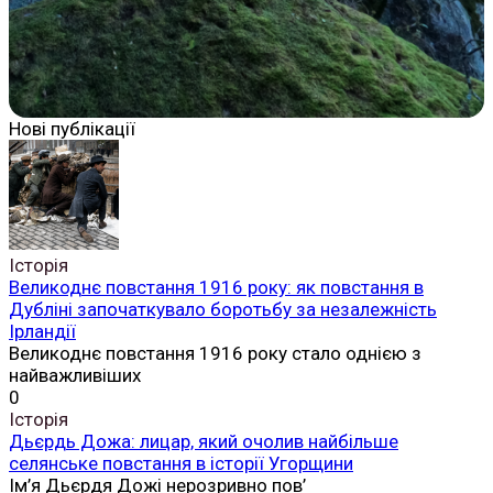
Нові публікації
Історія
Великоднє повстання 1916 року: як повстання в
Дубліні започаткувало боротьбу за незалежність
Ірландії
Великоднє повстання 1916 року стало однією з
найважливіших
0
Історія
Дьєрдь Дожа: лицар, який очолив найбільше
селянське повстання в історії Угорщини
Ім’я Дьєрдя Дожі нерозривно пов’