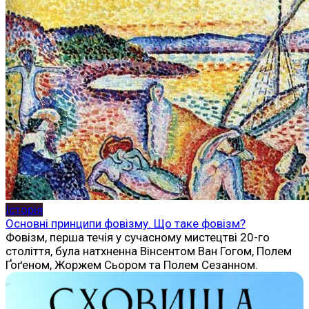
Історія
Основні принципи фовізму. Що таке фовізм?
Фовізм, перша течія у сучасному мистецтві 20-го
століття, була натхненна Вінсентом Ван Гогом, Полем
Ґоґеном, Жоржем Сьором та Полем Сезанном.