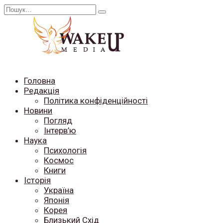
Перейти
Search
до
for:
вмісту
Головна
Редакція
Політика конфіденційності
Новини
Погляд
Інтерв’ю
Наука
Психологія
Космос
Книги
Історія
Україна
Японія
Корея
Близький Схід