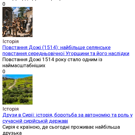
0
Історія
Повстання Дожі (1514): найбільше селянське
повстання середньовічної Угорщини та його наслідки
Повстання Дожі 1514 року стало одним із
наймасштабніших
0
Історія
Друзи в Сирії: історія, боротьба за автономію та роль у
сучасній сирійській державі
Сирія є країною, де сьогодні проживає найбільша
друзька