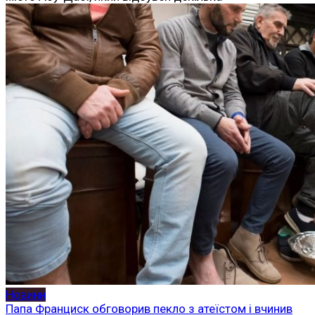
Новини
Папа Франциск обговорив пекло з атеїстом і вчинив