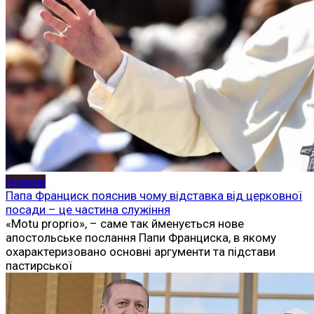
Новини
Папа Франциск пояснив чому відставка від церковної
посади – це частина служіння
«Motu proprio», – саме так йменується нове
апостольське послання Папи Франциска, в якому
охарактеризовано основні аргументи та підстави
пастирської