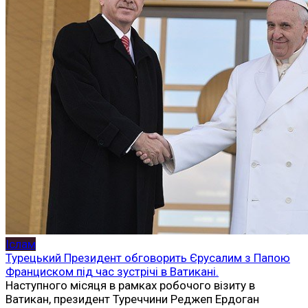
Іслам
Турецький Президент обговорить Єрусалим з Папою
Франциском під час зустрічі в Ватикані.
Наступного місяця в рамках робочого візиту в
Ватикан, президент Туреччини Реджеп Ердоган