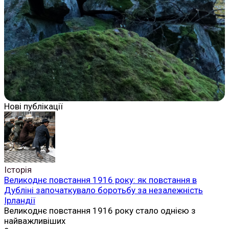
Нові публікації
Історія
Великоднє повстання 1916 року: як повстання в
Дубліні започаткувало боротьбу за незалежність
Ірландії
Великоднє повстання 1916 року стало однією з
найважливіших