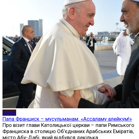
Іслам
Папа Франциск – мусульманам: «Ассаламу алейкум!»
Про візит глави Католицької церкви – папи Римського
Франциска в столицю Об’єднаних Арабських Еміратів,
місто Абу-Дабі, який відбувся декілька