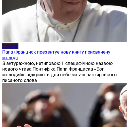
Новини
Папа Франциск презентує нову книгу присвячену
молоді
З антуражною, нетиповою і специфічною назвою
нового чтива Понтифіка Папи Франциска «Бог
молодий» відкриють для себе читачі пастирського
писаного слова