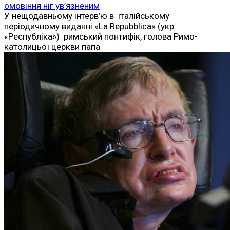
омовіння ніг ув’язненим
У нещодавньому інтерв’ю в італійському
періодичному виданні «La Repubblica» (укр.
«Республіка») римський понтифік, голова Римо-
католицьої церкви папа