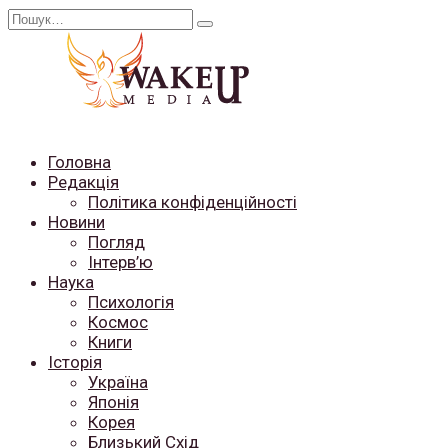
Перейти
Search
до
for:
вмісту
Головна
Редакція
Політика конфіденційності
Новини
Погляд
Інтерв’ю
Наука
Психологія
Космос
Книги
Історія
Україна
Японія
Корея
Близький Схід