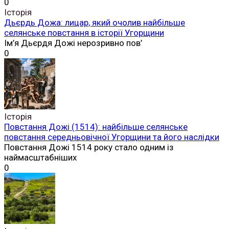
0
Історія
Дьєрдь Дожа: лицар, який очолив найбільше
селянське повстання в історії Угорщини
Ім’я Дьєрдя Дожі нерозривно пов’
0
Історія
Повстання Дожі (1514): найбільше селянське
повстання середньовічної Угорщини та його наслідки
Повстання Дожі 1514 року стало одним із
наймасштабніших
0