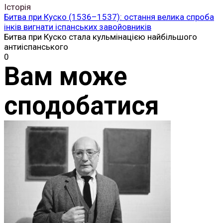
Історія
Битва при Куско (1536–1537): остання велика спроба
інків вигнати іспанських завойовників
Битва при Куско стала кульмінацією найбільшого
антиіспанського
0
Вам може
сподобатися