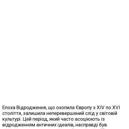
Епоха Відродження, що охопила Європу з XIV по XVI
століття, залишила неперевершений слід у світовій
культурі. Цей період, який часто асоціюють із
відродженням античних ідеалів, насправді був