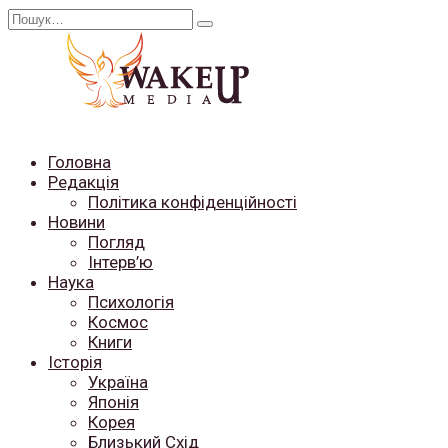
Перейти
Search
до
for:
вмісту
Головна
Редакція
Політика конфіденційності
Новини
Погляд
Інтерв’ю
Наука
Психологія
Космос
Книги
Історія
Україна
Японія
Корея
Близький Схід