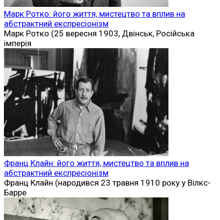
Марк Ротко: його життя, мистецтво та вплив на
абстрактний експресіонізм
Марк Ротко (25 вересня 1903, Двінськ, Російська
імперія
Франц Клайн: його життя, мистецтво та вплив на
абстрактний експресіонізм
Франц Клайн (народився 23 травня 1910 року у Вілкс-
Барре