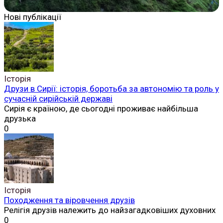
Нові публікації
Історія
Друзи в Сирії: історія, боротьба за автономію та роль у
сучасній сирійській державі
Сирія є країною, де сьогодні проживає найбільша
друзька
0
Історія
Походження та віровчення друзів
Релігія друзів належить до найзагадковіших духовних
0