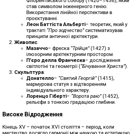
Флорентійського собору (1420–1436), який
став символом інженерного генію.
Використання лінійної перспективи в
проєктуванні.
Леон Баттіста Альберті
– теоретик, який у
трактаті
“Про зодчество”
систематизував
принципи античної архітектури.
Живопис
:
Мазаччо
– фреска
“Трійця”
(1427) з
ілюзорним архітектурним простором.
П’єро делла Франческа
– дослідження
світлотіні та геометрії (
“Бічування Христа”
).
Скульптура
:
Донателло
–
“Святий Георгій”
(1415),
мармурова статуя з відтворенням
індивідуального характеру.
Лоренцо Гіберті
–
“Ворота раю”
(1452),
рельєфи з тонкою градацією глибини.
Високе Відродження
Кінець XV – початок XVI століття – період, коли
мистецтво досягло гармонії між наукою та естетикою.