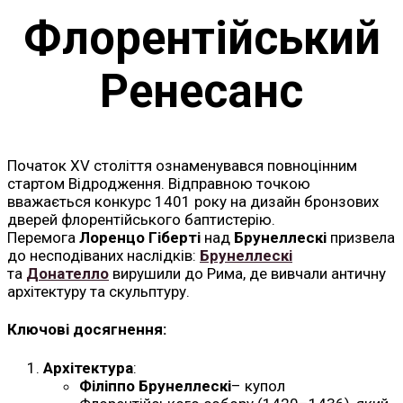
Флорентійський
Ренесанс
Початок XV століття ознаменувався повноцінним
стартом Відродження. Відправною точкою
вважається конкурс 1401 року на дизайн бронзових
дверей флорентійського баптистерію.
Перемога
Лоренцо Гіберті
над
Брунеллескі
призвела
до несподіваних наслідків:
Брунеллескі
та
Донателло
вирушили до Рима, де вивчали античну
архітектуру та скульптуру.
Ключові досягнення:
Архітектура
:
Філіппо Брунеллескі
– купол