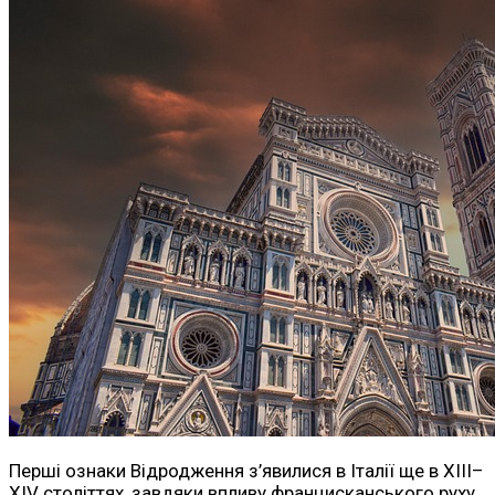
Перші ознаки Відродження з’явилися в Італії ще в XIII–
XIV століттях, завдяки впливу францисканського руху.