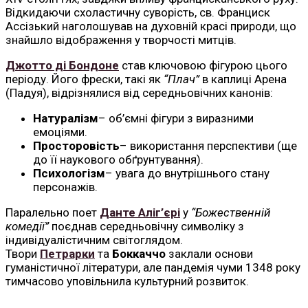
Відкидаючи схоластичну суворість, св. Франциск
Ассізький наголошував на духовній красі природи, що
знайшло відображення у творчості митців.
Джотто ді Бондоне
став ключовою фігурою цього
періоду. Його фрески, такі як
“Плач”
в каплиці Арена
(Падуя), відрізнялися від середньовічних канонів:
Натуралізм
– об’ємні фігури з виразними
емоціями.
Просторовість
– використання перспективи (ще
до її наукового обґрунтування).
Психологізм
– увага до внутрішнього стану
персонажів.
Паралельно поет
Данте Аліг’єрі
у
“Божественній
комедії”
поєднав середньовічну символіку з
індивідуалістичним світоглядом.
Твори
Петрарки
та
Боккаччо
заклали основи
гуманістичної літератури, але пандемія чуми 1348 року
тимчасово уповільнила культурний розвиток.