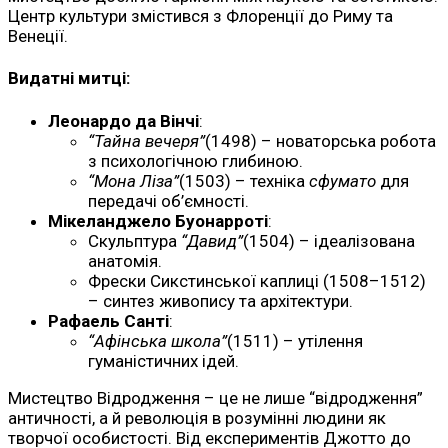
Центр культури змістився з Флоренції до Риму та
Венеції.
Видатні митці:
Леонардо да Вінчі
:
“Тайна вечеря”
(1498) – новаторська робота
з психологічною глибиною.
“Мона Ліза”
(1503) – техніка
сфумато
для
передачі об’ємності.
Мікеланджело Буонарроті
:
Скульптура
“Давид”
(1504) – ідеалізована
анатомія.
Фрески Сикстинської каплиці (1508–1512)
– синтез живопису та архітектури.
Рафаель Санті
:
“Афінська школа”
(1511) – утілення
гуманістичних ідей.
Мистецтво Відродження – це не лише “відродження”
античності, а й революція в розумінні людини як
творчої особистості. Від експериментів Джотто до