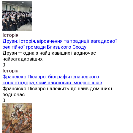
Історія
Друзи: історія, віровчення та традиції загадкової
релігійної громади Близького Сходу
Друзи — одна з найцікавіших і водночас
найзагадковіших
0
Історія
Франсіско Пісарро: біографія іспанського
конкістадора, який завоював Імперію інків
Франсіско Пісарро належить до найвідоміших і
водночас
0