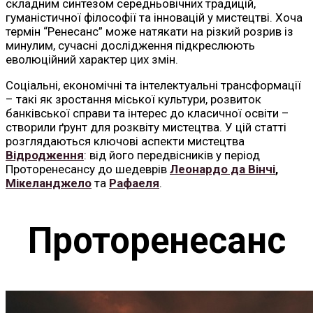
складним синтезом середньовічних традицій,
гуманістичної філософії та інновацій у мистецтві. Хоча
термін “Ренесанс” може натякати на різкий розрив із
минулим, сучасні дослідження підкреслюють
еволюційний характер цих змін.
Соціальні, економічні та інтелектуальні трансформації
– такі як зростання міської культури, розвиток
банківської справи та інтерес до класичної освіти –
створили ґрунт для розквіту мистецтва. У цій статті
розглядаються ключові аспекти мистецтва
Відродження
: від його передвісників у період
Проторенесансу до шедеврів
Леонардо да Вінчі
,
Мікеланджело
та
Рафаеля
.
Проторенесанс