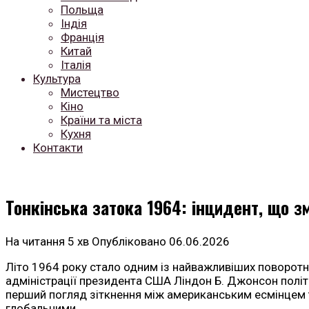
Польща
Індія
Франція
Китай
Італія
Культура
Мистецтво
Кіно
Країни та міста
Кухня
Контакти
Тонкінська затока 1964: інцидент, що зм
На читання
5 хв
Опубліковано
06.06.2026
Літо 1964 року стало одним із найважливіших поворотних 
адміністрації президента США Ліндон Б. Джонсон політи
перший погляд зіткнення між американським есмінцем т
глобальними.