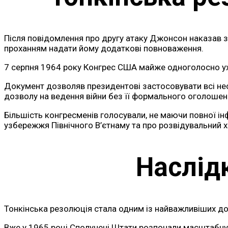
Після повідомлення про другу атаку Джонсон наказав за
проханням надати йому додаткові повноваження.
7 серпня 1964 року Конгрес США майже одноголосно ухв
Документ дозволяв президентові застосовувати всі необ
дозволу на ведення війни без її формального оголошен
Більшість конгресменів голосували, не маючи повної інф
узбережжя Північного В’єтнаму та про розвідувальний х
Наслід
Тонкінська резолюція стала одним із найважливіших док
Вже у 1965 році Сполучені Штати розпочали масштабну 