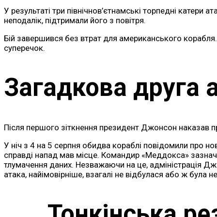
У результаті три північнов’єтнамські торпедні катери а
неподалік, підтримали його з повітря.
Бій завершився без втрат для американського корабля.
суперечок.
Загадкова друга 
Після першого зіткнення президент Джонсон наказав п
У ніч з 4 на 5 серпня обидва кораблі повідомили про но
справді напад мав місце. Командир «Меддокса» зазнача
тлумачення даних. Незважаючи на це, адміністрація Джо
атака, найімовірніше, взагалі не відбулася або ж була
Тонкінська ре