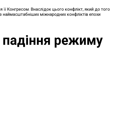
 її Конгресом. Внаслідок цього конфлікт, який до того
із наймасштабніших міжнародних конфліктів епохи
я падіння режиму