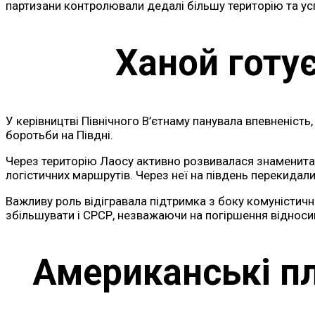
партизани контролювали дедалі більшу територію та ус
Ханой готу
У керівництві Північного В’єтнаму панувала впевненіст
боротьби на Півдні.
Через територію Лаосу активно розвивалася знаменита 
логістичних маршрутів. Через неї на південь перекидал
Важливу роль відігравала підтримка з боку комуністи
збільшувати і СРСР, незважаючи на погіршення віднос
Американські пл