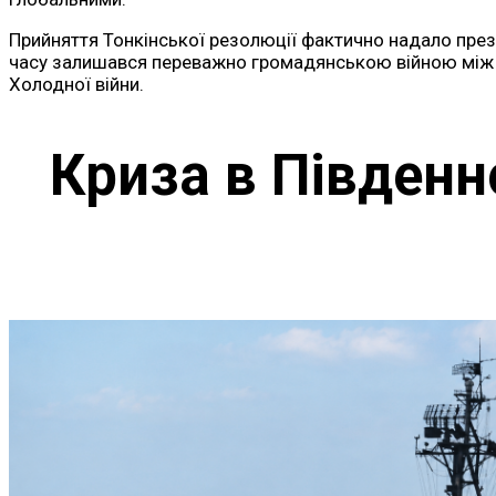
Прийняття Тонкінської резолюції фактично надало прези
часу залишався переважно громадянською війною між П
Холодної війни.
Криза в Південн