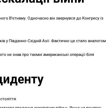
ного В’єтнаму. Одночасно він звернувся до Конгресу із
в у Південно-Східній Азії. Фактично це стало аналогом
то не знав про таємні американські операції біля
циденту
століття.
 масове введення сухопутних військ. Якщо на початку