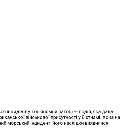
я інцидент у Тонкінській затоці — подія, яка дала
канської військової присутності у В’єтнамі. Хоча на
ий морський інцидент, його наслідки виявилися