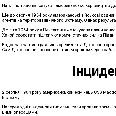
На тлі погіршення ситуації американське керівництво де
Ще до серпня 1964 року американські військові радники
агентів на території Північного В’єтнаму. Однак резуль
До літа 1964 року в Пентагоні вже існували плани нане
Ханой скоротити підтримку комуністичних сил на Півдні
Водночас частина радників президента Джонсона пропон
Сам Джонсон не поспішав із таким кроком через набли
Інциде
2 серпня 1964 року американський есмінець USS Maddo
В’єтнаму.
Напередодні південнов’єтнамські сили провели таємні а
цими операціями.