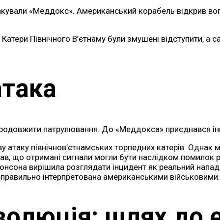
такували «Меддокс». Американський корабель відкрив вого
 Катери Північного В’єтнаму були змушені відступити, а
атака
родовжити патрулювання. До «Меддокса» приєднався інш
ву атаку північнов’єтнамських торпедних катерів. Однак 
в, що отримані сигнали могли бути наслідком помилок р
нсона вирішила розглядати інцидент як реальний напад. 
 неправильно інтерпретована американськими військовими.
золюція: шлях до е