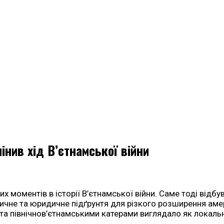
інив хід В’єтнамської війни
моментів в історії В’єтнамської війни. Саме тоді відбувс
чне та юридичне підґрунтя для різкого розширення амери
а північнов’єтнамськими катерами виглядало як локальн