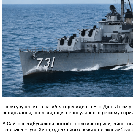
Після усунення та загибелі президента Нго Дінь Дьєм у
сподівалося, що ліквідація непопулярного режиму сприят
У Сайгоні відбувалися постійні політичні кризи, військ
генерала Нгуєн Ханя, однак і його режим не зміг забезп