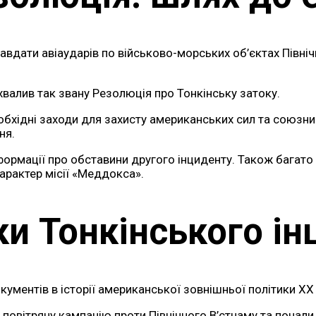
вдати авіаударів по військово-морських об’єктах Північ
алив так звану Резолюція про Тонкінську затоку.
хідні заходи для захисту американських сил та союзникі
ня.
ормації про обставини другого інциденту. Також багато х
арактер місії «Меддокса».
ки Тонкінського ін
ументів в історії американської зовнішньої політики XX 
повітряну кампанію проти Північного В’єтнаму та почали