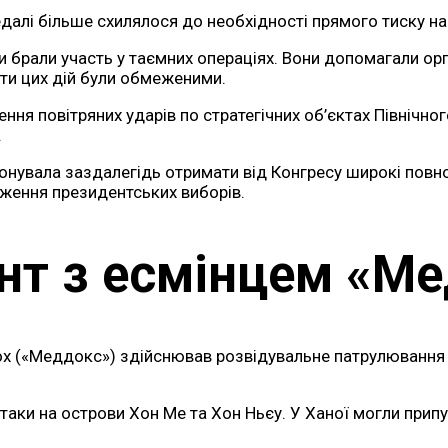
далі більше схилялося до необхідності прямого тиску на 
 брали участь у таємних операціях. Вони допомагали орга
тати цих дій були обмеженими.
сення повітряних ударів по стратегічних об’єктах Північ
.
увала заздалегідь отримати від Конгресу широкі повнова
ження президентських виборів.
нт з есмінцем «М
x («Меддокс») здійснював розвідувальне патрулювання в
таки на острови Хон Ме та Хон Ньєу. У Ханої могли прип