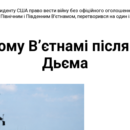
денту США право вести війну без офіційного оголошення
івнічним і Південним В’єтнамом, перетворився на один 
ому В’єтнамі післ
Дьєма