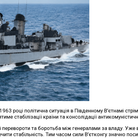
 1963 році політична ситуація в Південному В’єтнамі стр
име стабілізації країни та консолідації антикомуністичн
ові перевороти та боротьба між генералами за владу. Уже
ечити стабільність. Тим часом сили В’єтконгу значно поси