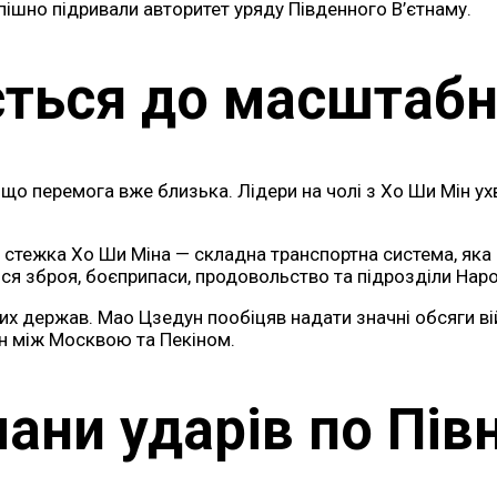
пішно підривали авторитет уряду Південного В’єтнаму.
ється до масштабн
ь, що перемога вже близька. Лідери на чолі з Хо Ши Мін 
стежка Хо Ши Міна — складна транспортна система, яка 
ися зброя, боєприпаси, продовольство та підрозділи Наро
чних держав. Мао Цзедун пообіцяв надати значні обсяги
ин між Москвою та Пекіном.
ани ударів по Пів