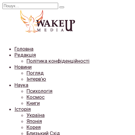
Перейти
Search
до
for:
вмісту
Головна
Редакція
Політика конфіденційності
Новини
Погляд
Інтерв’ю
Наука
Психологія
Космос
Книги
Історія
Україна
Японія
Корея
Близький Схід