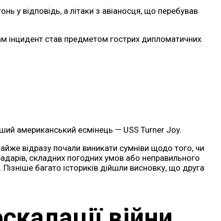
нь у відповідь, а літаки з авіаносця, що перебував
 сам інцидент став предметом гострих дипломатичних
ий американський есмінець — USS Turner Joy.
майже відразу почали виникати сумніви щодо того, чи
адарів, складних погодних умов або неправильного
Пізніше багато істориків дійшли висновку, що друга
скалації війни