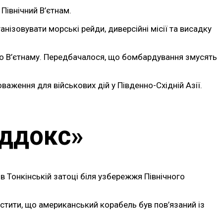
Північний В’єтнам.
нізовувати морські рейди, диверсійні місії та висадку
ного В’єтнаму. Передбачалося, що бомбардування змусять
ження для військових дій у Південно-Східній Азії.
еддокс»
 Тонкінській затоці біля узбережжя Північного
устити, що американський корабель був пов’язаний із