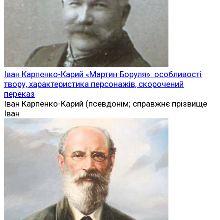
Іван Карпенко-Карий «Мартин Боруля»: особливості
твору, характеристика персонажів, скорочений
переказ
Іван Карпенко-Карий (псевдонім; справжнє прізвище
Іван