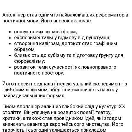
Аполлінер став одним із найважливіших реформаторів
поетичної мови. Його внесок включає:
пошук нових ритмів і форм;
експериментальну відмову від пунктуації;
створення каліграм, де текст стає графічним
образом;
близькість до кубізму та підготовку ґрунту для
сюрреалізму;
розвиток теми сучасності як повноправного
поетичного простору.
Його поезія поєднала інтелектуальний експеримент із
глибоким ліризмом, зберігши емоційність навіть у
найрадикальніших формах.
Гійом Аполлінер залишив глибокий слід у культурі ХХ
століття. Він уплинув на розвиток поезії, театру,
критики, а також став провідником ідей, які згодом
визначать авангард європейського мистецтва. Його
творчість і сьогодні залишається прикладом