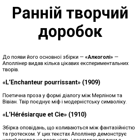
Ранній творчий
доробок
До появи його основної збірки —
«Алкоголі»
—
Аполлінер видав кілька цікавих експериментальних
творів.
«L’Enchanteur pourrissant» (1909)
Поетична проза у формі діалогу між Мерліном та
Вівіан. Твір поєднує міф і модерністську символіку.
«L’Hérésiarque et Cie» (1910)
Збірка оповідань, що коливаються між фантазійністю
та гротеском. У цих текстах Аполлінер демонструє
новий погляд на реальність і взаємини людини з