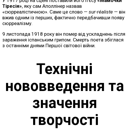
У 1917 році на сцені поставили його п’єсу
«Мамочки
Тіресія»
, яку сам Аполлінер назвав
«сюрреалістичною». Саме це слово —
sur-réaliste
— він
вжив одним із перших, фактично передбачивши появу
сюрреалізму.
9 листопада 1918 року він помер від ускладнень після
зараження іспанським грипом. Смерть поета збіглася
з останніми днями Першої світової війни.
Технічні
нововведення та
значення
творчості