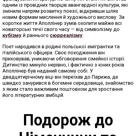
одним із провідних творців авангардної культури, які
змінили напрям розвитку поезії, відкривши шлях
новим формам мислення й художнього вислову. За
коротке життя Аполлінер зумів охопити майже всі
новаторські течії свого часу — від символізму до
кубізму
й раннього
сюрреалізму
.
Поет народився в родині польської емігрантки та
італійського офіцера. Своє походження він
приховував, уникаючи обговорення сімейної історії.
Дитинство минуло нерівно, і фактично з юних років
Аполлінер був наданий самому собі. У
двадцятирічному віці він переїхав до Парижа, де
швидко занурився в богемне середовище, знайомство
з яким стало важливим поштовхом для зростання
його літературних амбіцій.
Подорож до