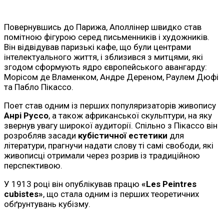
Повернувшись до Парижа, Аполлінер швидко став
помітною фігурою серед письменників і художників.
Він відвідував паризькі кафе, що були центрами
інтелектуального життя, і зблизився з митцями, які
згодом сформують ядро європейського авангарду:
Морісом де Вламенком, Андре Дереном, Раулем Дюфі
та Пабло Пікассо.
Поет став одним із перших популяризаторів живопису
Анрі Руссо
, а також африканської скульптури, на яку
звернув увагу широкої аудиторії. Спільно з Пікассо він
розробляв засади
кубістичної естетики
для
літератури, прагнучи надати слову ті самі свободи, які
живописці отримали через розрив із традиційною
перспективою.
У 1913 році він опублікував працю
«Les Peintres
cubistes»
, що стала одним із перших теоретичних
обґрунтувань кубізму.