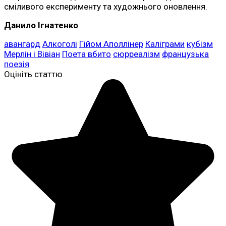
сміливого експерименту та художнього оновлення.
Данило Ігнатенко
авангард
Алкоголі
Гійом Аполлінер
Каліграми
кубізм
Мерлін і Вівіан
Поета вбито
сюрреалізм
французька
поезія
Оцініть статтю