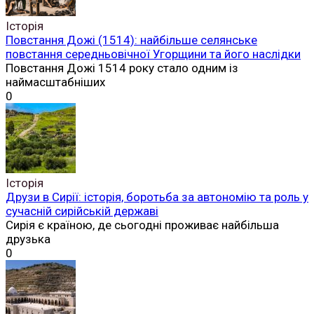
Історія
Повстання Дожі (1514): найбільше селянське
повстання середньовічної Угорщини та його наслідки
Повстання Дожі 1514 року стало одним із
наймасштабніших
0
Історія
Друзи в Сирії: історія, боротьба за автономію та роль у
сучасній сирійській державі
Сирія є країною, де сьогодні проживає найбільша
друзька
0