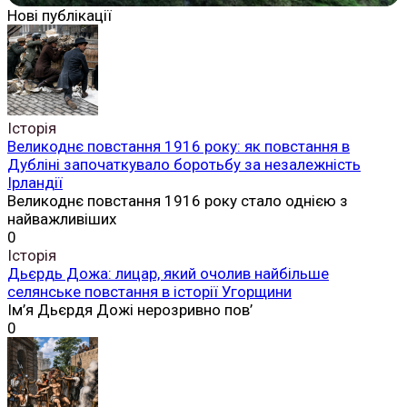
Нові публікації
Історія
Великоднє повстання 1916 року: як повстання в
Дубліні започаткувало боротьбу за незалежність
Ірландії
Великоднє повстання 1916 року стало однією з
найважливіших
0
Історія
Дьєрдь Дожа: лицар, який очолив найбільше
селянське повстання в історії Угорщини
Ім’я Дьєрдя Дожі нерозривно пов’
0