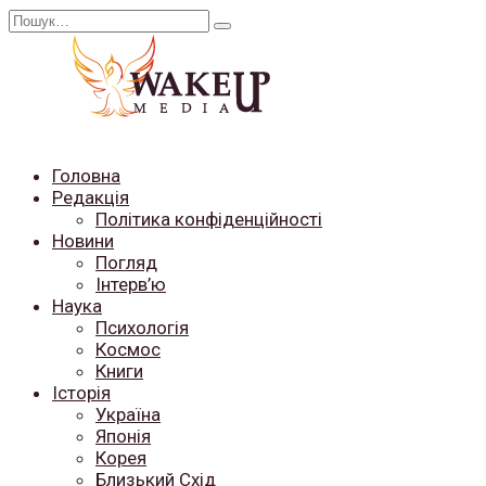
Перейти
Search
до
for:
вмісту
Головна
Редакція
Політика конфіденційності
Новини
Погляд
Інтерв’ю
Наука
Психологія
Космос
Книги
Історія
Україна
Японія
Корея
Близький Схід