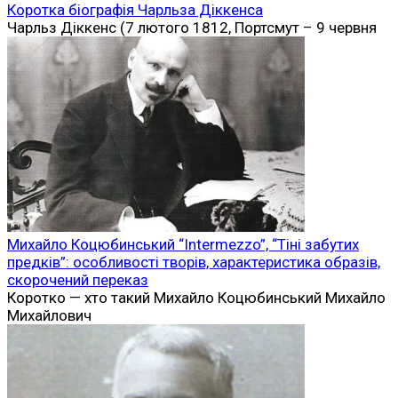
Коротка біографія Чарльза Діккенса
Чарльз Діккенс (7 лютого 1812, Портсмут – 9 червня
Михайло Коцюбинський “Intermezzo”, “Тіні забутих
предків”: особливості творів, характеристика образів,
скорочений переказ
Коротко — хто такий Михайло Коцюбинський Михайло
Михайлович