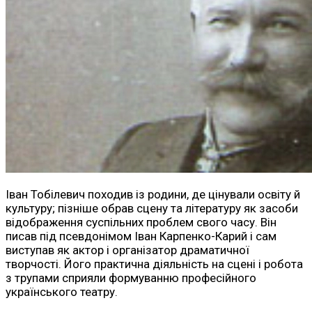
Іван Тобілевич походив із родини, де цінували освіту й
культуру; пізніше обрав сцену та літературу як засоби
відображення суспільних проблем свого часу. Він
писав під псевдонімом Іван Карпенко-Карий і сам
виступав як актор і організатор драматичної
творчості. Його практична діяльність на сцені і робота
з трупами сприяли формуванню професійного
українського театру.