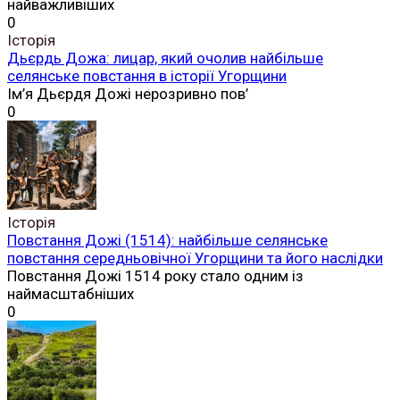
найважливіших
0
Історія
Дьєрдь Дожа: лицар, який очолив найбільше
селянське повстання в історії Угорщини
Ім’я Дьєрдя Дожі нерозривно пов’
0
Історія
Повстання Дожі (1514): найбільше селянське
повстання середньовічної Угорщини та його наслідки
Повстання Дожі 1514 року стало одним із
наймасштабніших
0