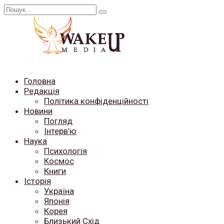
Перейти
Search
до
for:
вмісту
Головна
Редакція
Політика конфіденційності
Новини
Погляд
Інтерв’ю
Наука
Психологія
Космос
Книги
Історія
Україна
Японія
Корея
Близький Схід