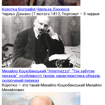
Коротка біографія Чарльза Діккенса
Чарльз Діккенс (7 лютого 1812, Портсмут – 9 червня
Михайло Коцюбинський “Intermezzo”, “Тіні забутих
предків”: особливості творів, характеристика образів,
скорочений переказ
Коротко — хто такий Михайло Коцюбинський Михайло
Михайлович