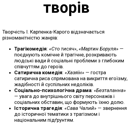
творів
Творчість І. Карпенка-Карого відзначається
різноманітністю жанрів:
Трагікомедія
:
«Сто тисяч»
,
«Мартин Боруля»
—
поєднують комічне й трагічне, розкривають
людські вади й соціальні проблеми з глибоким
співчуттям до героїв.
Сатирична комедія
:
«Хазяїн»
— гостра
сатирична риса спрямована на викриття егоїзму,
жадібності й суспільних недоліків.
Соціально-психологічна драма
:
«Безталанна»
— увага до внутрішнього світу персонажів і
соціальних обставин, що формують їхню долю.
Історична трагедія
:
«Сава Чалий»
— звернення
до історичної тематики з трагізмом і
національним підґрунтям.