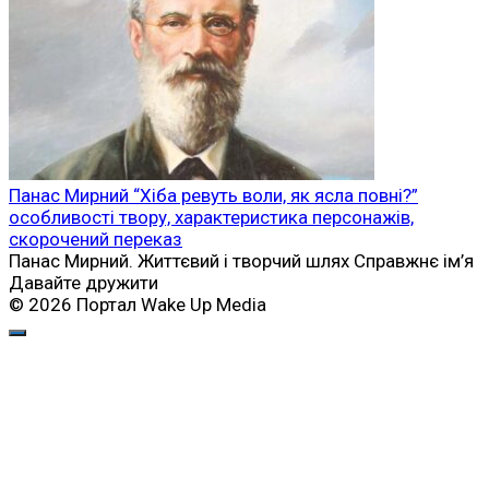
Панас Мирний “Хіба ревуть воли, як ясла повні?”
особливості твору, характеристика персонажів,
скорочений переказ
Панас Мирний. Життєвий і творчий шлях Справжнє ім’я
Давайте дружити
© 2026 Портал Wake Up Media