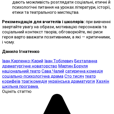
дають можливість розглядати соціальні, етичні й
психологічні питання на уроках літератури, історії,
етики та театрального мистецтва.
Рекомендація для вчителів і школярів:
при вивченні
звертайте увагу на образи, мотивацію персонажів та
соціальний контекст творів; обговорюйте, які риси
героя варто вважати позитивними, а які — критичними,
і чому.
Данило Ігнатенко
Іван Карпенко-Карий
Іван Тобілевич
Безталанна
драматургічне новаторство
Мартин Боруля
національний театр
Сава Чалий
сатирична комедія
соціально-психологічна драма
Сто тисяч
театр
корифеїв
трагікомедія
українська драматургія
Хазяїн
шкільна програма.
Оцініть статтю