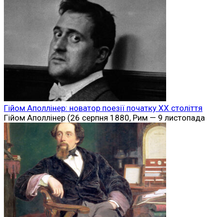
Гійом Аполлінер: новатор поезії початку ХХ століття
Гійом Аполлінер (26 серпня 1880, Рим — 9 листопада