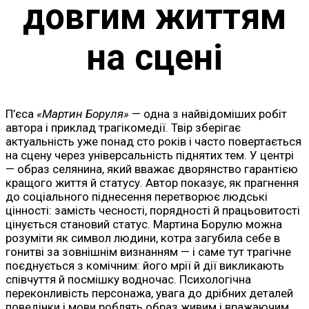
довгим життям
на сцені
П’єса
«Мартин Боруля»
— одна з найвідоміших робіт
автора і приклад трагікомедії. Твір зберігає
актуальність уже понад сто років і часто повертається
на сцену через універсальність піднятих тем. У центрі
— образ селянина, який вважає дворянство гарантією
кращого життя й статусу. Автор показує, як прагнення
до соціального піднесення перетворює людські
цінності: замість чесності, порядності й працьовитості
цінується становий статус. Мартина Борулю можна
розуміти як символ людини, котра загубила себе в
гонитві за зовнішнім визнанням — і саме тут трагічне
поєднується з комічним: його мрії й дії викликають
співчуття й посмішку водночас. Психологічна
переконливість персонажа, увага до дрібних деталей
поведінки і мови роблять образ живим і вражаючим.