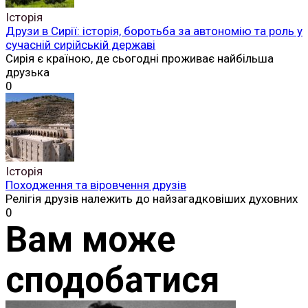
Історія
Друзи в Сирії: історія, боротьба за автономію та роль у
сучасній сирійській державі
Сирія є країною, де сьогодні проживає найбільша
друзька
0
Історія
Походження та віровчення друзів
Релігія друзів належить до найзагадковіших духовних
0
Вам може
сподобатися