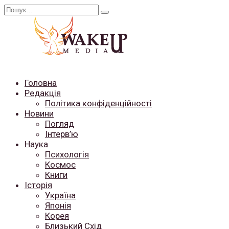
Перейти
Search
до
for:
вмісту
Головна
Редакція
Політика конфіденційності
Новини
Погляд
Інтерв’ю
Наука
Психологія
Космос
Книги
Історія
Україна
Японія
Корея
Близький Схід