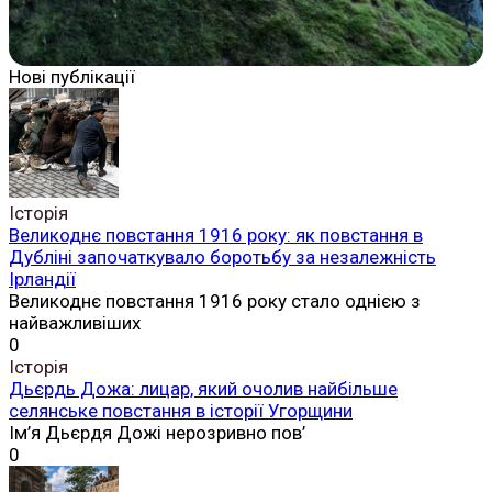
Нові публікації
Історія
Великоднє повстання 1916 року: як повстання в
Дубліні започаткувало боротьбу за незалежність
Ірландії
Великоднє повстання 1916 року стало однією з
найважливіших
0
Історія
Дьєрдь Дожа: лицар, який очолив найбільше
селянське повстання в історії Угорщини
Ім’я Дьєрдя Дожі нерозривно пов’
0