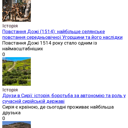
Історія
Повстання Дожі (1514): найбільше селянське
повстання середньовічної Угорщини та його наслідки
Повстання Дожі 1514 року стало одним із
наймасштабніших
0
Історія
Друзи в Сирії: історія, боротьба за автономію та роль у
сучасній сирійській державі
Сирія є країною, де сьогодні проживає найбільша
друзька
0