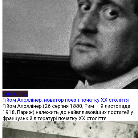
Література
Гійом Аполлінер: новатор поезії початку ХХ століття
Гійом Аполлінер (26 серпня 1880, Рим — 9 листопада
1918, Париж) належить до найвпливовіших постатей у
французькій літературі початку ХХ століття.