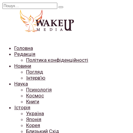
Перейти
Search
до
for:
вмісту
Головна
Редакція
Політика конфіденційності
Новини
Погляд
Інтерв’ю
Наука
Психологія
Космос
Книги
Історія
Україна
Японія
Корея
Близький Схід