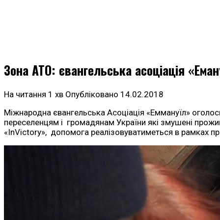
Зона АТО: євангельська асоціація «Ема
На читання
1 хв
Опубліковано
14.02.2018
Міжнародна євангельська Асоціація «Еммануїл» оголо
переселенцям і громадянам України які змушені прожив
«InVictory», допомога реалізовуватиметься в рамках пр