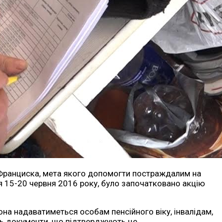
пи Франциска, мета якого допомогти постраждалим на
ся 15-20 червня 2016 року, було започатковано акцію
на надаватиметься особам пенсійного віку, інвалідам,
ть документи, що підтверджують це.