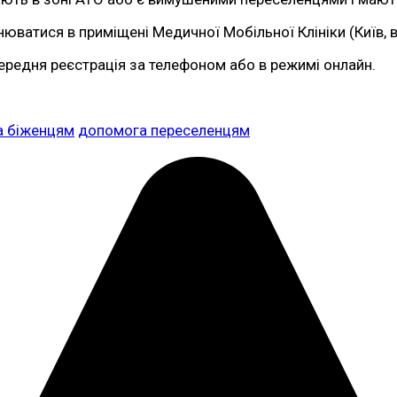
атися в приміщені Медичної Мобільної Клініки (Київ, ву
редня реєстрація за телефоном або в режимі онлайн.
а біженцям
допомога переселенцям