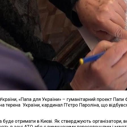
я України, «Папа для України» – гуманітарний проект Па
 на терена України, кардинал П’єтро Пароліна, що відбув
буде отримати в Києві. Як стверджують організатори, во
вають в зоні АТО або є вимушеними переселенцями і маю