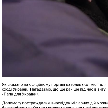
Як сказано на офіційному порталі католицької місії дл
сході України. Нагадаємо, що ще раніше під час візиту
«Папа для України».
Допомогу постраждалим внаслідок міліарних дій можна 
багатодітним сім’ям та матерям одиначкам, які прожи