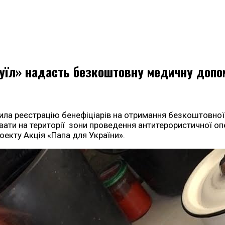
нуїл» надасть безкоштовну медичну допо
сила реєстрацію бенефіціарів на отримання безкоштовн
ати на території зони проведення антитерористичної опе
оекту Акція «Папа для України».