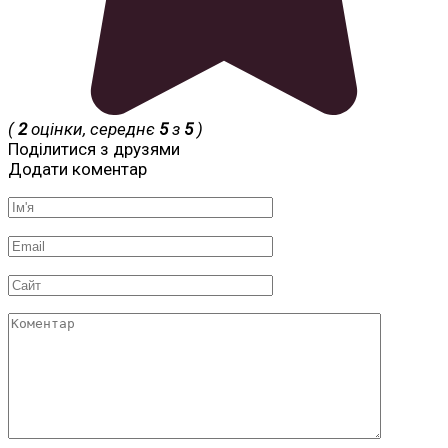
(
2
оцінки, середнє
5
з
5
)
Поділитися з друзями
Додати коментар
Ім'я
*
Email
*
Сайт
Коментар