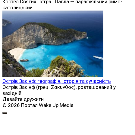
Костел Святих Петра і Павла — парафіяльний римо-
католицький
Острів Закінф: географія, історія та сучасність
Острів Закінф (грец. Ζάκυνθος), розташований у
західній
Давайте дружити
© 2026 Портал Wake Up Media