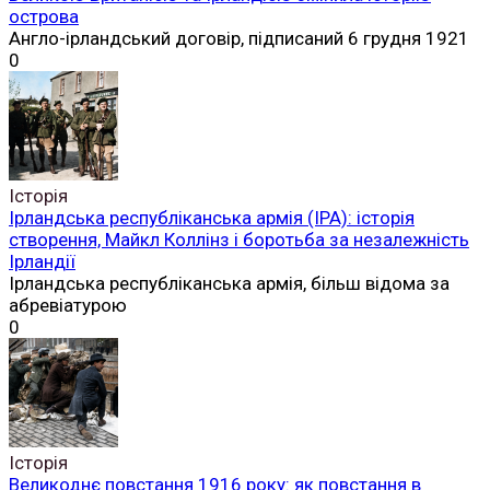
острова
Англо-ірландський договір, підписаний 6 грудня 1921
0
Історія
Ірландська республіканська армія (ІРА): історія
створення, Майкл Коллінз і боротьба за незалежність
Ірландії
Ірландська республіканська армія, більш відома за
абревіатурою
0
Історія
Великоднє повстання 1916 року: як повстання в