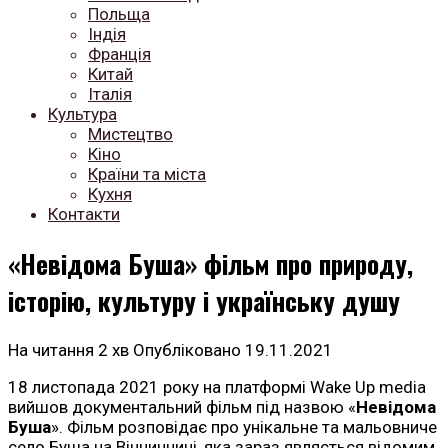
Польща
Індія
Франція
Китай
Італія
Культура
Мистецтво
Кіно
Країни та міста
Кухня
Контакти
«Невідома Буша» фільм про природу,
історію, культуру і українську душу
На читання
2 хв
Опубліковано
19.11.2021
18 листопада 2021 року на платформі Wake Up media
вийшов документальний фільм під назвою «
Невідома
Буша
». Фільм розповідає про унікальне та мальовниче
село Буша на Вінниччині, яка зараз являється відомим