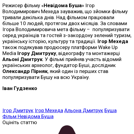
Режисер фільму «
Невідома Буша
» Ігор
Володимирович Мехеда зауважив, що зйомки фільму
тривали декілька днів. Над фільмом працювали
більше 10 людей, протягом двох місяців. За словами
Ігора Володимировича мета фільму – популяризувати
серед українців та гостей з-закордону зелений туризм,
українську історію, культуру та традиції.
Ігор Мехеда
також подякував продюсеру платформи Wake Up
Media
Ігору Дмитруку
, відеографу та монтажерці
Альоні Дмитрук
. У фільмі прийняв участь відомий
українських археолог, фундатор Буші, дослідник
Олександр Пірняк
, який один із перших став
популяризувати Бушу на всю Україну.
Іван Гудзенко
Ігор Дмитрук
Ігор Мехеда
Альона Дмитрук
Буша
Фільм Невідома Буша
Оцініть статтю