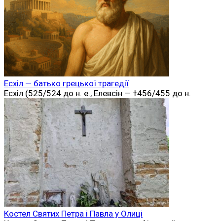
Есхіл — батько грецької трагедії
Есхіл (525/524 до н. е., Елевсін — †456/455 до н.
Костел Святих Петра і Павла у Олиці