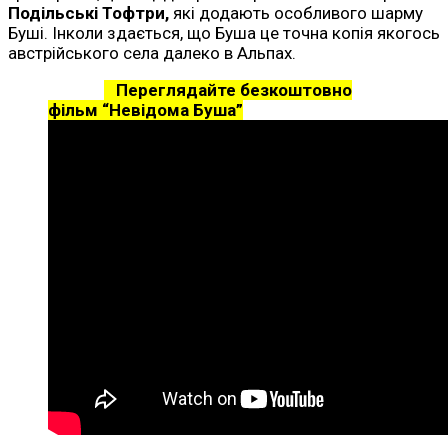
Подільські Тофтри,
які додають особливого шарму
Буші. Інколи здається, що Буша це точна копія якогось
австрійського села далеко в Альпах.
Переглядайте безкоштовно
фільм “Невідома Буша”