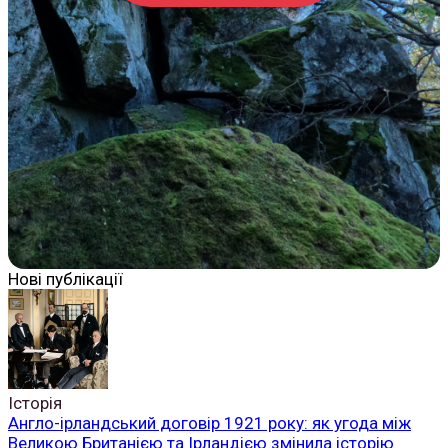
Нові публікації
Історія
Англо-ірландський договір 1921 року: як угода між
Великою Британією та Ірландією змінила історію