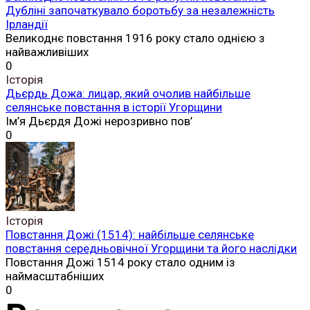
Дубліні започаткувало боротьбу за незалежність
Ірландії
Великоднє повстання 1916 року стало однією з
найважливіших
0
Історія
Дьєрдь Дожа: лицар, який очолив найбільше
селянське повстання в історії Угорщини
Ім’я Дьєрдя Дожі нерозривно пов’
0
Історія
Повстання Дожі (1514): найбільше селянське
повстання середньовічної Угорщини та його наслідки
Повстання Дожі 1514 року стало одним із
наймасштабніших
0