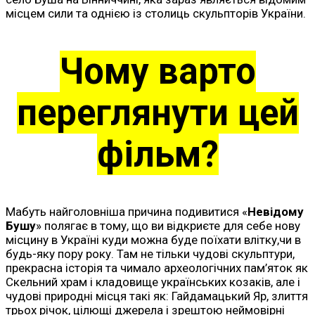
місцем сили та однією із столиць скульпторів України.
Чому варто
переглянути цей
фільм?
Мабуть найголовніша причина подивитися «
Невідому
Бушу
» полягає в тому, що ви відкриєте для себе нову
місцину в Україні куди можна буде поїхати влітку,чи в
будь-яку пору року. Там не тільки чудові скульптури,
прекрасна історія та чимало археологічних пам’яток як
Скельний храм і кладовище українських козаків, але і
чудові природні місця такі як: Гайдамацький Яр, злиття
трьох річок, цілющі джерела і зрештою неймовірні