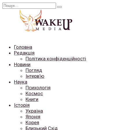
Перейти
Search
до
for:
вмісту
Головна
Редакція
Політика конфіденційності
Новини
Погляд
Інтерв’ю
Наука
Психологія
Космос
Книги
Історія
Україна
Японія
Корея
Близький Схід