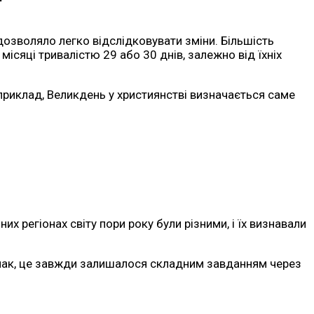
дозволяло легко відслідковувати зміни. Більшість
ісяці тривалістю 29 або 30 днів, залежно від їхніх
априклад, Великдень у християнстві визначається саме
их регіонах світу пори року були різними, і їх визнавали
днак, це завжди залишалося складним завданням через