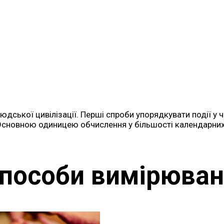
ької цивілізації. Перші спроби упорядкувати події у ча
у. Основною одиницею обчислення у більшості календарни
способи вимірюва