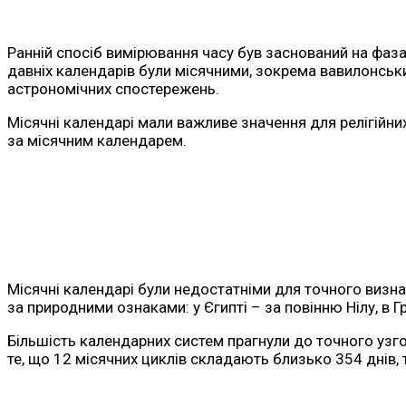
Ранній спосіб вимірювання часу був заснований на фаза
давніх календарів були місячними, зокрема вавилонський
астрономічних спостережень.
Місячні календарі мали важливе значення для релігійни
за місячним календарем.
Місячні календарі були недостатніми для точного визначен
за природними ознаками: у Єгипті – за повінню Нілу, в Гр
Більшість календарних систем прагнули до точного уз
те, що 12 місячних циклів складають близько 354 днів, т