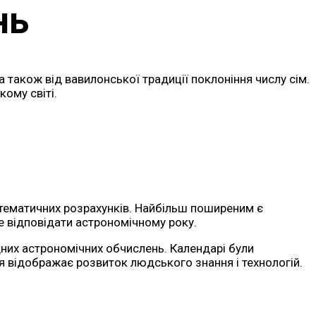
нь
 також від вавилонської традиції поклоніння числу сім.
ому світі.
атематичних розрахунків. Найбільш поширеним є
е відповідати астрономічному року.
них астрономічних обчислень. Календарі були
ція відображає розвиток людського знання і технологій.