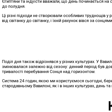
Єгиптяни та індуїсти вважали, що день починається на с
до полудня.
Ці різні підходи не створювали особливих труднощів у 
від світанку до світанку, і їхній рахунок вівся за сонцям
Поділ дня також відрізнявся у різних культурах. У Вавил
змінювалася залежно від сезону: денний період був дов
тривалості перебування Сонця над горизонтом.
Система 24 годин, якою ми користуємося сьогодні, бере
стародавньому Вавилоні, як і в інших культурах, день та 