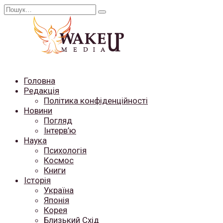
Перейти
Search
до
for:
вмісту
Головна
Редакція
Політика конфіденційності
Новини
Погляд
Інтерв’ю
Наука
Психологія
Космос
Книги
Історія
Україна
Японія
Корея
Близький Схід