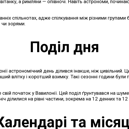
вітанку, а римляни — опівночі. Навіть астрономи, починаю
ранніх спільнотах, адже спілкування між різними групам
и чи зорями.
Поділ дня
онії астрономічний день ділився інакше, ніж цивільний. Ц
ший влітку і коротший взимку. Такі сезонні години були
 свій початок у Вавилонії. Цей поділ ґрунтувався на шу
ніч ділилися на рівні частини, зокрема на 12 денних та 12 
Календарі та місяц