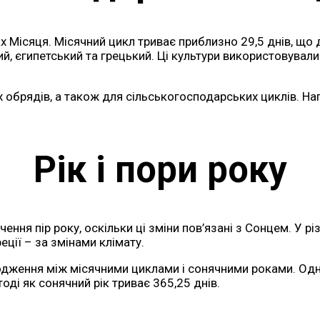
х Місяця. Місячний цикл триває приблизно 29,5 днів, що 
, єгипетський та грецький. Ці культури використовували м
х обрядів, а також для сільськогосподарських циклів. Н
Рік і пори року
ня пір року, оскільки ці зміни пов’язані з Сонцем. У різн
еції – за змінами клімату.
годження між місячними циклами і сонячними роками. О
оді як сонячний рік триває 365,25 днів.