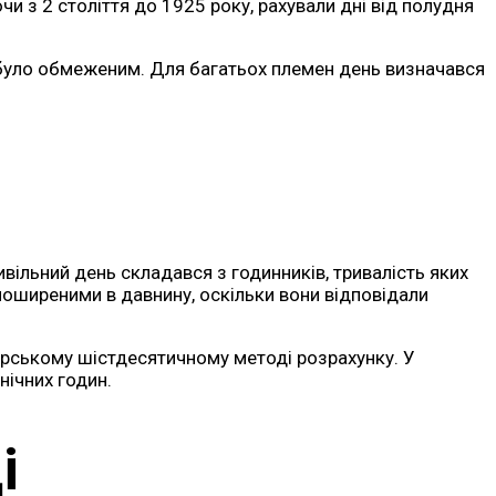
чи з 2 століття до 1925 року, рахували дні від полудня
и було обмеженим. Для багатьох племен день визначався
ивільний день складався з годинників, тривалість яких
 поширеними в давнину, оскільки вони відповідали
мерському шістдесятичному методі розрахунку. У
нічних годин.
і