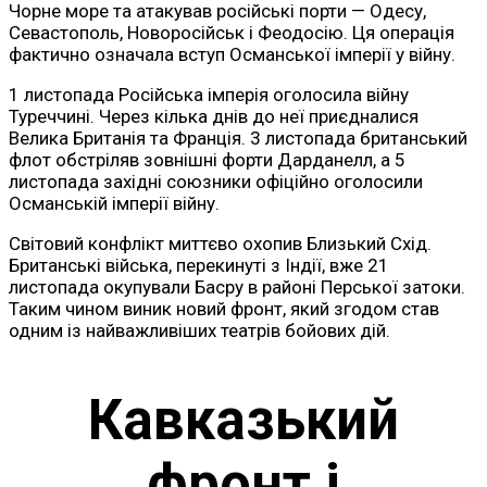
Чорне море та атакував російські порти — Одесу,
Севастополь, Новоросійськ і Феодосію. Ця операція
фактично означала вступ Османської імперії у війну.
1 листопада Російська імперія оголосила війну
Туреччині. Через кілька днів до неї приєдналися
Велика Британія та Франція. 3 листопада британський
флот обстріляв зовнішні форти Дарданелл, а 5
листопада західні союзники офіційно оголосили
Османській імперії війну.
Світовий конфлікт миттєво охопив Близький Схід.
Британські війська, перекинуті з Індії, вже 21
листопада окупували Басру в районі Перської затоки.
Таким чином виник новий фронт, який згодом став
одним із найважливіших театрів бойових дій.
Кавказький
фронт і