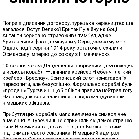
Попри підписання договору, турецьке керівництво ще
вагалося. Вступ Великої Британії у війну на боці
Антанти серйозно стривожив Стамбул, адже
британський флот домінував у Середземному морі.
Однак події серпня 1914 року остаточно схилили
Османську імперію до союзу з Німеччиною.
10 серпня через Дарданелли прорвалися два німецькі
військові кораблі — лінійний крейсер «Гебен» і легкий
крейсер «Бреслау». Британський флот намагався їх
перехопити, але безуспішно. Формально кораблі були
«продані» Туреччині, щоб обійти правила нейтралітету.
Насправді ж вони залишилися під командуванням
німецьких офіцерів.
Прибуття цих кораблів мало величезне символічне
значення. У Туреччині це сприйняли як демонстрацію
сили Німеччини та доказ того, що Берлін готовий
підтримати свого союзника. Німецький адмірал
Вільгельм Сушон фактично став командувачем