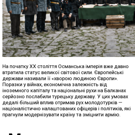
На початку ХХ століття Османська імперія вже давно
втратила статус великої світової сили. Європейські
держави називали її «хворою людиною Європи».
Поразки у війнах, економічна залежність від
іноземного капіталу та національні рухи на Балканах
серйозно послабили турецьку державу. У цих умовах
дедалі більший вплив отримав рух молодотурків —
націоналістично налаштованих офіцерів і політиків, які
прагнули модернізувати країну та зміцнити армію.