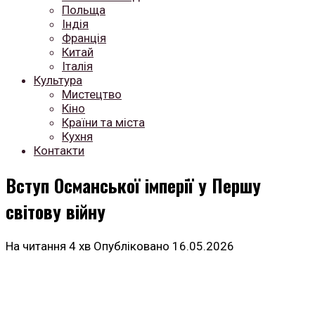
Польща
Індія
Франція
Китай
Італія
Культура
Мистецтво
Кіно
Країни та міста
Кухня
Контакти
Вступ Османської імперії у Першу
світову війну
На читання
4 хв
Опубліковано
16.05.2026