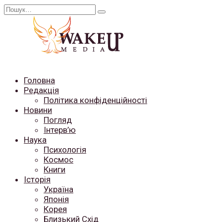
Перейти
Search
до
for:
вмісту
Головна
Редакція
Політика конфіденційності
Новини
Погляд
Інтерв’ю
Наука
Психологія
Космос
Книги
Історія
Україна
Японія
Корея
Близький Схід