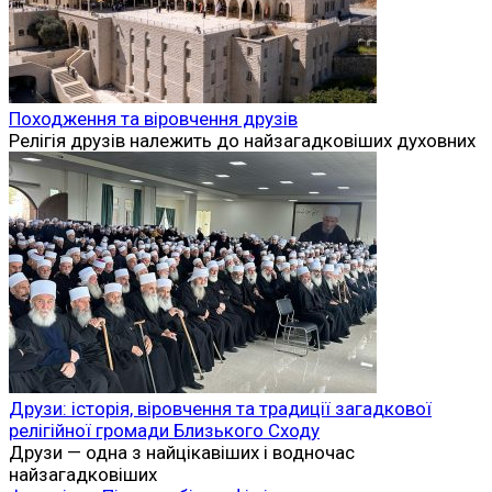
Походження та віровчення друзів
Релігія друзів належить до найзагадковіших духовних
Друзи: історія, віровчення та традиції загадкової
релігійної громади Близького Сходу
Друзи — одна з найцікавіших і водночас
найзагадковіших