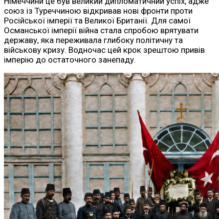
Німеччини це був великий дипломатичний успіх, адже
союз із Туреччиною відкривав нові фронти проти
Російської імперії та Великої Британії. Для самої
Османської імперії війна стала спробою врятувати
державу, яка переживала глибоку політичну та
військову кризу. Водночас цей крок зрештою привів
імперію до остаточного занепаду.