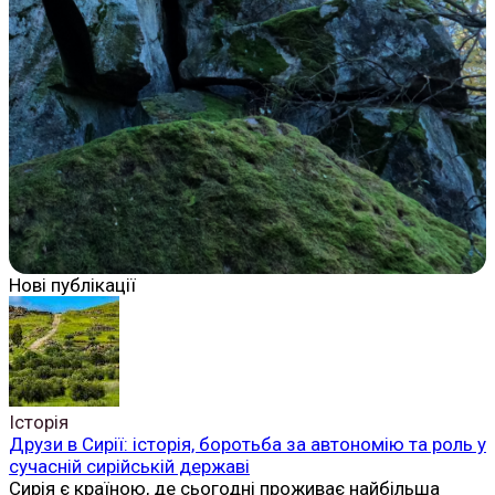
Нові публікації
Історія
Друзи в Сирії: історія, боротьба за автономію та роль у
сучасній сирійській державі
Сирія є країною, де сьогодні проживає найбільша