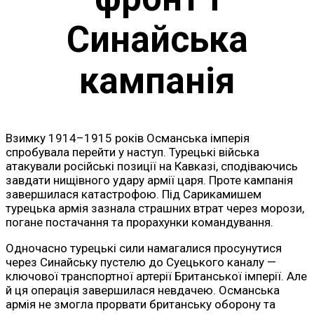
Синайська
кампанія
Взимку 1914–1915 років Османська імперія
спробувала перейти у наступ. Турецькі війська
атакували російські позиції на Кавказі, сподіваючись
завдати нищівного удару армії царя. Проте кампанія
завершилася катастрофою. Під Сарикамишем
турецька армія зазнала страшних втрат через морози,
погане постачання та прорахунки командування.
Одночасно турецькі сили намагалися просунутися
через Синайську пустелю до Суецького каналу —
ключової транспортної артерії Британської імперії. Але
й ця операція завершилася невдачею. Османська
армія не змогла прорвати британську оборону та