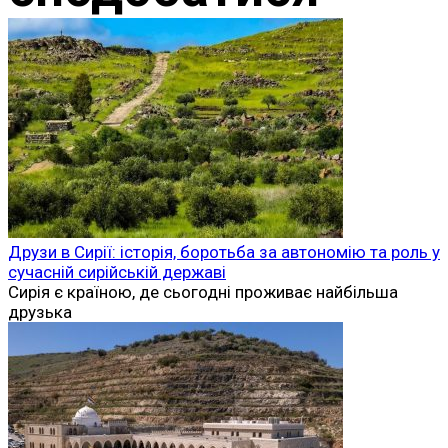
Друзи в Сирії: історія, боротьба за автономію та роль у
сучасній сирійській державі
Сирія є країною, де сьогодні проживає найбільша
друзька