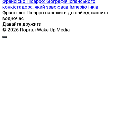
Франсіско Пісарро: біографія іспанського
конкістадора, який завоював Імперію інків
Франсіско Пісарро належить до найвідоміших і
водночас
Давайте дружити
© 2026 Портал Wake Up Media