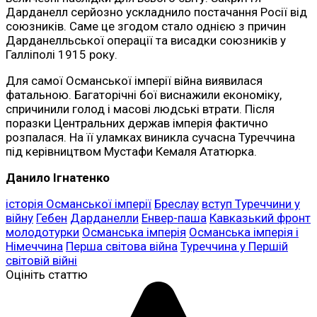
Дарданелл серйозно ускладнило постачання Росії від
союзників. Саме це згодом стало однією з причин
Дарданелльської операції та висадки союзників у
Галліполі 1915 року.
Для самої Османської імперії війна виявилася
фатальною. Багаторічні бої виснажили економіку,
спричинили голод і масові людські втрати. Після
поразки Центральних держав імперія фактично
розпалася. На її уламках виникла сучасна Туреччина
під керівництвом Мустафи Кемаля Ататюрка.
Данило Ігнатенко
історія Османської імперії
Бреслау
вступ Туреччини у
війну
Гебен
Дарданелли
Енвер-паша
Кавказький фронт
молодотурки
Османська імперія
Османська імперія і
Німеччина
Перша світова війна
Туреччина у Першій
світовій війні
Оцініть статтю