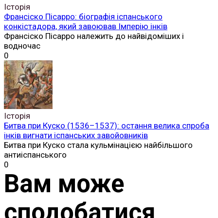
Історія
Франсіско Пісарро: біографія іспанського
конкістадора, який завоював Імперію інків
Франсіско Пісарро належить до найвідоміших і
водночас
0
Історія
Битва при Куско (1536–1537): остання велика спроба
інків вигнати іспанських завойовників
Битва при Куско стала кульмінацією найбільшого
антиіспанського
0
Вам може
сподобатися