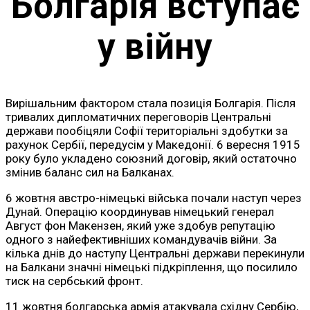
Болгарія вступає
у війну
Вирішальним фактором стала позиція Болгарія. Після
тривалих дипломатичних переговорів Центральні
держави пообіцяли Софії територіальні здобутки за
рахунок Сербії, передусім у Македонії. 6 вересня 1915
року було укладено союзний договір, який остаточно
змінив баланс сил на Балканах.
6 жовтня австро-німецькі війська почали наступ через
Дунай. Операцію координував німецький генерал
Август фон Макензен, який уже здобув репутацію
одного з найефективніших командувачів війни. За
кілька днів до наступу Центральні держави перекинули
на Балкани значні німецькі підкріплення, що посилило
тиск на сербський фронт.
11 жовтня болгарська армія атакувала східну Сербію,