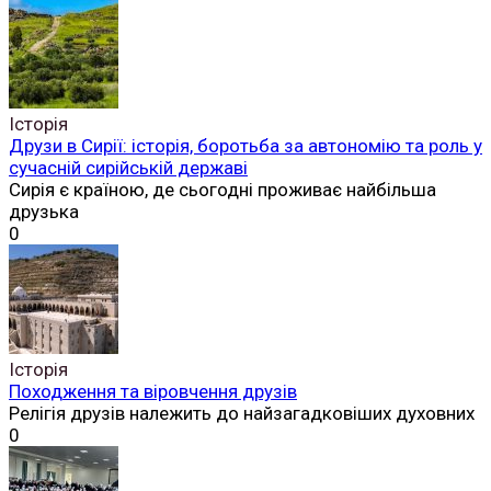
Історія
Друзи в Сирії: історія, боротьба за автономію та роль у
сучасній сирійській державі
Сирія є країною, де сьогодні проживає найбільша
друзька
0
Історія
Походження та віровчення друзів
Релігія друзів належить до найзагадковіших духовних
0