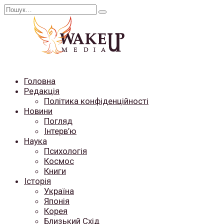
Перейти
Search
до
for:
вмісту
Головна
Редакція
Політика конфіденційності
Новини
Погляд
Інтерв’ю
Наука
Психологія
Космос
Книги
Історія
Україна
Японія
Корея
Близький Схід