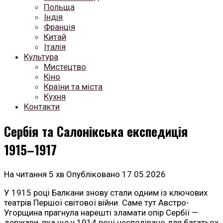
Польща
Індія
Франція
Китай
Італія
Культура
Мистецтво
Кіно
Країни та міста
Кухня
Контакти
Сербія та Салонікська експедиція
1915–1917
На читання
5 хв
Опубліковано
17.05.2026
У 1915 році Балкани знову стали одним із ключових
театрів Першої світової війни. Саме тут Австро-
Угорщина прагнула нарешті зламати опір Сербії —
держави, яка ще у 1914 році несподівано для багатьох