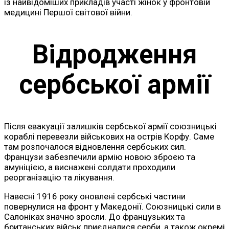
із найвідоміших прикладів участі жінок у фронтовій
медицині Першої світової війни.
Відродження
сербської армії
Після евакуації залишків сербської армії союзницькі
кораблі перевезли військових на острів Корфу. Саме
там розпочалося відновлення сербських сил.
Французи забезпечили армію новою зброєю та
амуніцією, а виснажені солдати проходили
реорганізацію та лікування.
Навесні 1916 року оновлені сербські частини
повернулися на фронт у Македонії. Союзницькі сили в
Салоніках значно зросли. До французьких та
британських військ приєдналися серби, а також окремі