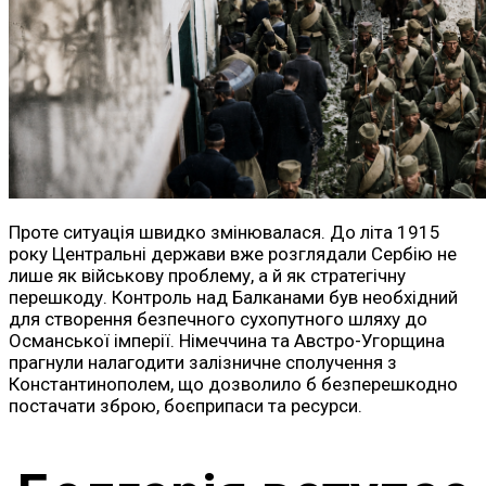
Проте ситуація швидко змінювалася. До літа 1915
року Центральні держави вже розглядали Сербію не
лише як військову проблему, а й як стратегічну
перешкоду. Контроль над Балканами був необхідний
для створення безпечного сухопутного шляху до
Османської імперії. Німеччина та Австро-Угорщина
прагнули налагодити залізничне сполучення з
Константинополем, що дозволило б безперешкодно
постачати зброю, боєприпаси та ресурси.