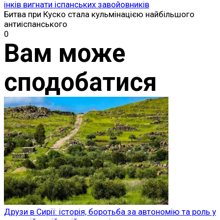
інків вигнати іспанських завойовників
Битва при Куско стала кульмінацією найбільшого
антиіспанського
0
Вам може
сподобатися
Друзи в Сирії: історія, боротьба за автономію та роль у