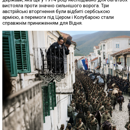
вистояла проти значно сильнішого ворога. Три
австрійські вторгнення були відбиті сербською
армією, а перемоги під Цером і Колубарою стали
справжнім приниженням для Відня.