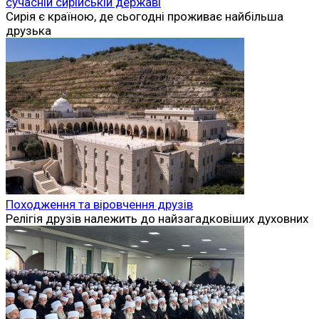
сучасній сирійській державі
Сирія є країною, де сьогодні проживає найбільша
друзька
Походження та віровчення друзів
Релігія друзів належить до найзагадковіших духовних