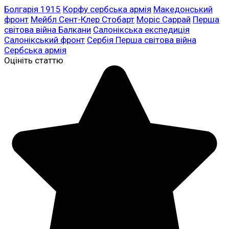
Болгарія 1915
Корфу сербська армія
Македонський
фронт
Мейбл Сент-Клер Стобарт
Моріс Саррай
Перша
світова війна Балкани
Салонікська експедиція
Салонікський фронт
Сербія Перша світова війна
Сербська армія
Оцініть статтю