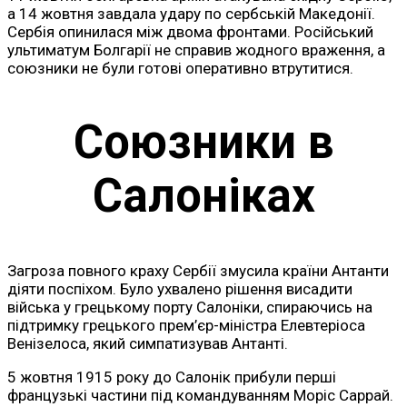
а 14 жовтня завдала удару по сербській Македонії.
Сербія опинилася між двома фронтами. Російський
ультиматум Болгарії не справив жодного враження, а
союзники не були готові оперативно втрутитися.
Союзники в
Салоніках
Загроза повного краху Сербії змусила країни Антанти
діяти поспіхом. Було ухвалено рішення висадити
війська у грецькому порту Салоніки, спираючись на
підтримку грецького прем’єр-міністра Елевтеріоса
Венізелоса, який симпатизував Антанті.
5 жовтня 1915 року до Салонік прибули перші
французькі частини під командуванням Моріс Саррай.