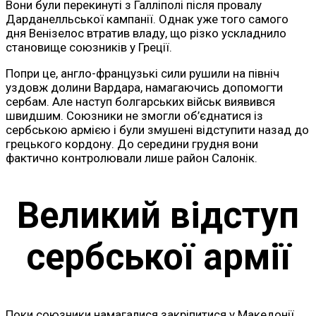
Вони були перекинуті з Галліполі після провалу
Дарданелльської кампанії. Однак уже того самого
дня Венізелос втратив владу, що різко ускладнило
становище союзників у Греції.
Попри це, англо-французькі сили рушили на північ
уздовж долини Вардара, намагаючись допомогти
сербам. Але наступ болгарських військ виявився
швидшим. Союзники не змогли об’єднатися із
сербською армією і були змушені відступити назад до
грецького кордону. До середини грудня вони
фактично контролювали лише район Салонік.
Великий відступ
сербської армії
Поки союзники намагалися закріпитися у Македонії,