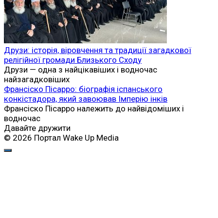
Друзи: історія, віровчення та традиції загадкової
релігійної громади Близького Сходу
Друзи — одна з найцікавіших і водночас
найзагадковіших
Франсіско Пісарро: біографія іспанського
конкістадора, який завоював Імперію інків
Франсіско Пісарро належить до найвідоміших і
водночас
Давайте дружити
© 2026 Портал Wake Up Media