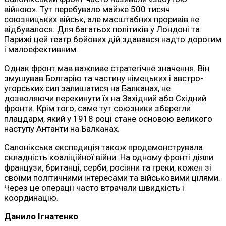
війною». Тут перебувало майже 500 тисяч
союзницьких військ, але масштабних проривів не
відбувалося. Для багатьох політиків у Лондоні та
Парижі цей театр бойових дій здавався надто дорогим
і малоефективним.
Однак фронт мав важливе стратегічне значення. Він
змушував Болгарію та частину німецьких і австро-
угорських сил залишатися на Балканах, не
дозволяючи перекинути їх на Західний або Східний
фронти. Крім того, саме тут союзники зберегли
плацдарм, який у 1918 році стане основою великого
наступу Антанти на Балканах.
Салонікська експедиція також продемонструвала
складність коаліційної війни. На одному фронті діяли
французи, британці, серби, росіяни та греки, кожен зі
своїми політичними інтересами та військовими цілями.
Через це операції часто втрачали швидкість і
координацію.
Данило Ігнатенко