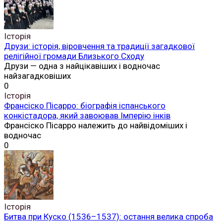
Історія
Друзи: історія, віровчення та традиції загадкової
релігійної громади Близького Сходу
Друзи — одна з найцікавіших і водночас
найзагадковіших
0
Історія
Франсіско Пісарро: біографія іспанського
конкістадора, який завоював Імперію інків
Франсіско Пісарро належить до найвідоміших і
водночас
0
Історія
Битва при Куско (1536–1537): остання велика спроба