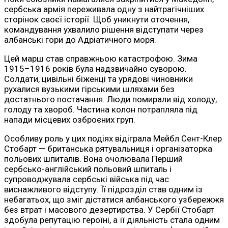
сербська армія переживала одну з найтрагічніших
сторінок своєї історії. Щоб уникнути оточення,
командування ухвалило рішення відступати через
албанські гори до Адріатичного моря.
Цей марш став справжньою катастрофою. Зима
1915–1916 років була надзвичайно суворою.
Солдати, цивільні біженці та урядові чиновники
рухалися вузькими гірськими шляхами без
достатнього постачання. Люди помирали від холоду,
голоду та хвороб. Частина колон потрапляла під
напади місцевих озброєних груп.
Особливу роль у цих подіях відіграла Мейбл Сент-Клер
Стобарт — британська рятувальниця і організаторка
польових шпиталів. Вона очолювала Перший
сербсько-англійський польовий шпиталь і
супроводжувала сербські війська під час
виснажливого відступу. Її підрозділ став одним із
небагатьох, що зміг дістатися албанського узбережжя
без втрат і масового дезертирства. У Сербії Стобарт
здобула репутацію героїні, а її діяльність стала одним