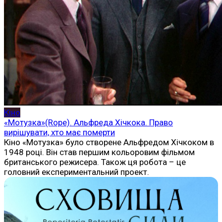
Кіно
«Мотузка»(Rope). Альфреда Хічкока. Право
вирішувати, хто має померти
Кіно «Мотузка» було створене Альфредом Хічкоком в
1948 році. Він став першим кольоровим фільмом
британського режисера. Також ця робота – це
головний експериментальний проект.