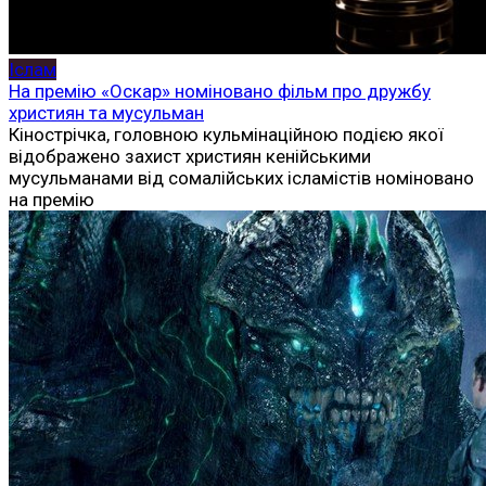
Іслам
На премію «Оскар» номіновано фільм про дружбу
християн та мусульман
Кінострічка, головною кульмінаційною подією якої
відображено захист християн кенійськими
мусульманами від сомалійських ісламістів номіновано
на премію