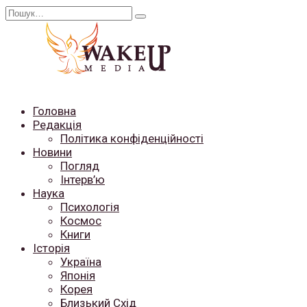
Перейти
Search
до
for:
вмісту
Головна
Редакція
Політика конфіденційності
Новини
Погляд
Інтерв’ю
Наука
Психологія
Космос
Книги
Історія
Україна
Японія
Корея
Близький Схід