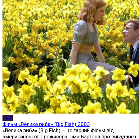
Кіно
Фільм «Велика риба» (Big Fish) 2003
«Велика риба» (Big Fish) – це гарний фільм від
американського режисера Тіма Бартона про вигадане і