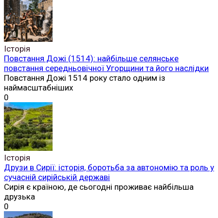
Історія
Повстання Дожі (1514): найбільше селянське
повстання середньовічної Угорщини та його наслідки
Повстання Дожі 1514 року стало одним із
наймасштабніших
0
Історія
Друзи в Сирії: історія, боротьба за автономію та роль у
сучасній сирійській державі
Сирія є країною, де сьогодні проживає найбільша
друзька
0