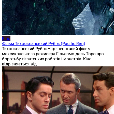
Кіно
Фільм Тихоокеанський Рубіж (Pacific Rim)
Тихоокеанський Рубіж – це непоганий фільм
мексиканського режисера Гільєрмо дель Торо про
боротьбу гігантських роботів і монстрів. Кіно
відрізняється від