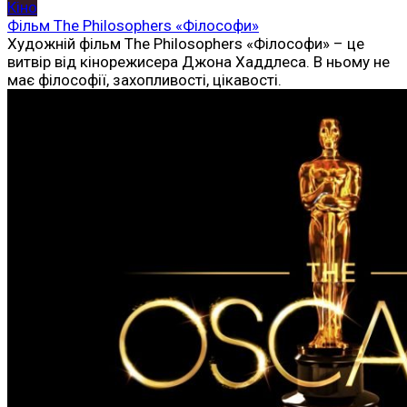
Кіно
Фільм The Philosophers «Філософи»
Художній фільм The Philosophers «Філософи» – це
витвір від кінорежисера Джона Хаддлеса. В ньому не
має філософії, захопливості, цікавості.