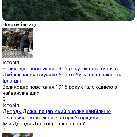
Нові публікації
Історія
Великоднє повстання 1916 року: як повстання в
Дубліні започаткувало боротьбу за незалежність
Ірландії
Великоднє повстання 1916 року стало однією з
найважливіших
0
Історія
Дьєрдь Дожа: лицар, який очолив найбільше
селянське повстання в історії Угорщини
Ім’я Дьєрдя Дожі нерозривно пов’
0