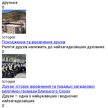
друзька
0
Історія
Походження та віровчення друзів
Релігія друзів належить до найзагадковіших духовних
0
Історія
Друзи: історія, віровчення та традиції загадкової
релігійної громади Близького Сходу
Друзи — одна з найцікавіших і водночас
найзагадковіших
0