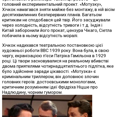
головний експериментальний проект. «Мотузку»,
Хічкок намагався зняти майже без монтажу, в ній вісім
десятихвилинних безперервних планів. Багатьом
критикам не сподобався цей твір. Його засуджували
через холодність, відсутність тривоги і т.д. Індія і
Китай заборонили його прокат, цензура Чікаго, Сіетла
побачила в ньому відсутність моралі.
Хічкок надихався театральною постановкою цієї
художньої роботи ВВС 1939 року. Вона була, в свою
чергу, екранізацією п’єси Патріка Гамільона в 1929
році. Ці твори засновувалися на реальному вбивстві
двома приятелями чотирнадцятилітнього підлітка, яке
було здійснене заради цікавості. «Мотузка» є
кримінальним триллером, він доповнює злочин
головних героїв: достоєвськими монологами,
критичним розумінням ідеї Фрідріха Ніцше про
Надлюдину, чорним гумором.