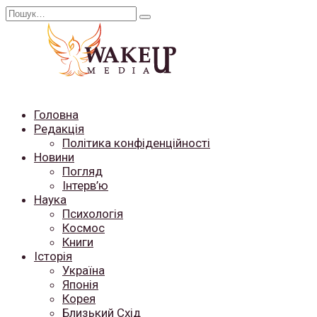
Перейти
Search
до
for:
вмісту
Головна
Редакція
Політика конфіденційності
Новини
Погляд
Інтерв’ю
Наука
Психологія
Космос
Книги
Історія
Україна
Японія
Корея
Близький Схід