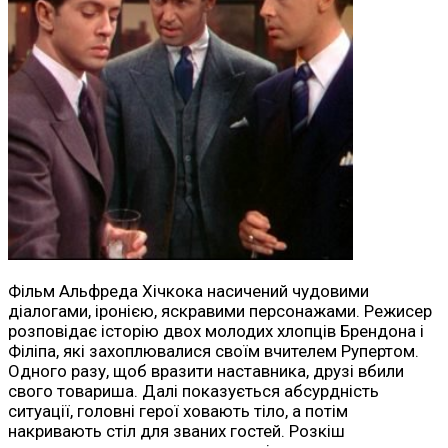
Фільм Альфреда Хічкока насичений чудовими
діалогами, іронією, яскравими персонажами. Режисер
розповідає історію двох молодих хлопців Брендона і
Філіпа, які захоплювалися своїм вчителем Рупертом.
Одного разу, щоб вразити наставника, друзі вбили
свого товариша. Далі показується абсурдність
ситуації, головні герої ховають тіло, а потім
накривають стіл для званих гостей. Розкіш