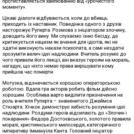
протиставляється хвилюванню від «урочистого
моменту».
Цікаві діалоги відбуваються, коли до вбивць
приходить їх наставник. Поведінка одного з друзів
насторожує Руперта. Розмова з ініціатором злочину,
доводить його вину. Ми слухаємо їхню бесіду, де
критикується нацизм як вчення для ідіотів, які не
здатні виконують накази психопата, а самі нездатні
зрозуміти велич ідеї надлюдини. Вчитель розуміє до
чого привели його лекції, він вказує героям на мораль,
нагадує, що ніхто немає права вирішувати кому
прийшов час померти.
Мотузка, відзначається хорошою операторською
роботою. Вдала гра акторів робить фільм дійсно
хорошим. Особлива варто виділити призначення на
роль вчителя Руперта – знаменитого Джеймса
Стюарта. Хічкок демонструє хибність розуміння ідеї
надлюдини. Роздуми героїв відсилають до «Злочин і
покарання» Федора Достоєвського, золотого правила
моралі, християнського милосердя, категоричного
імперативу Іммануїла Канта. Головний ініціатор