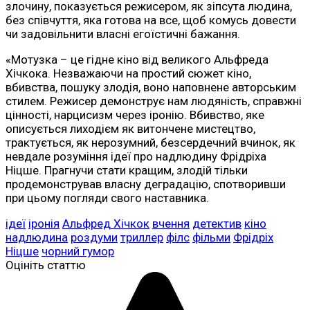
злочину, показується режисером, як зіпсута людина,
без співчуття, яка готова на все, щоб комусь довести
чи задовільнити власні егоїстичні бажання.
«Мотузка – це гідне кіно від великого Альфреда
Хічкока. Незважаючи на простий сюжет кіно,
вбивства, пошуку злодія, воно наповнене авторським
стилем. Режисер демонструє нам людяність, справжні
цінності, нарцисизм через іронію. Вбивство, яке
описується лиходієм як витончене мистецтво,
трактується, як нерозумний, безсердечний вчинок, як
невдале розуміння ідеї про надлюдину Фрідріха
Ніцше. Прагнучи стати кращим, злодій тільки
продемонстрував власну деградацію, спотворивши
при цьому погляди свого наставника.
ідеї
іронія
Альфред Хічкок
вчення
детектив
кіно
надлюдина
роздуми
триллер
філс
фільми
Фрідріх
Ніцше
чорний гумор
Оцініть статтю