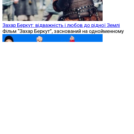
Захар Беркут: відважність і любов до рідної Землі
Фільм “Захар Беркут”, заснований на однойменному
Серіал Тед Лассо: зворотний бік тренера, який
підкорив серця глядачів
Жанр комедії та спортивної драми зазвичай не
привертає