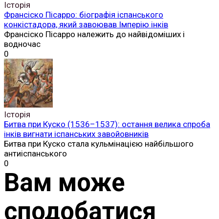
Історія
Франсіско Пісарро: біографія іспанського
конкістадора, який завоював Імперію інків
Франсіско Пісарро належить до найвідоміших і
водночас
0
Історія
Битва при Куско (1536–1537): остання велика спроба
інків вигнати іспанських завойовників
Битва при Куско стала кульмінацією найбільшого
антиіспанського
0
Вам може
сподобатися