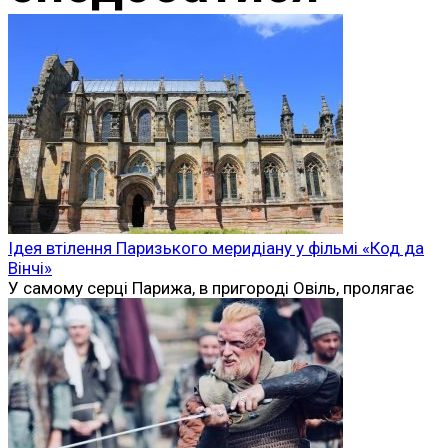
Ідея втілення Паризького меридіану у фільмі «Код да
Вінчі»
У самому серці Парижа, в пригороді Овіль, пролягає