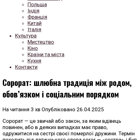
Польща
Індія
Франція
Китай
Італія
Культура
Мистецтво
Кіно
Країни та міста
Кухня
Контакти
Сорорат: шлюбна традиція між родом,
обов’язком і соціальним порядком
На читання
3 хв
Опубліковано
26.04.2025
Сорорат — це звичай або закон, за яким вдівець
повинен, або в деяких випадках має право,
одружитися на сестрі своєї померлої дружини. Термін
походить від латинського слова soror — «сестра», і був