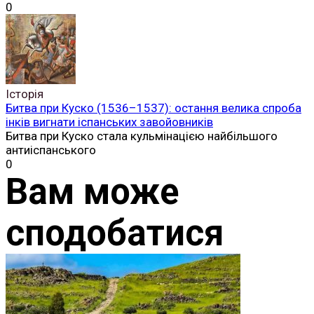
0
Історія
Битва при Куско (1536–1537): остання велика спроба
інків вигнати іспанських завойовників
Битва при Куско стала кульмінацією найбільшого
антиіспанського
0
Вам може
сподобатися