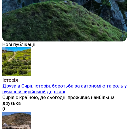
Нові публікації
Історія
Друзи в Сирії: історія, боротьба за автономію та роль у
сучасній сирійській державі
Сирія є країною, де сьогодні проживає найбільша
друзька
0