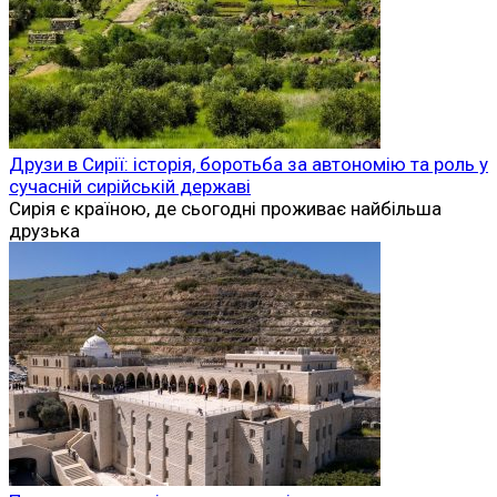
Друзи в Сирії: історія, боротьба за автономію та роль у
сучасній сирійській державі
Сирія є країною, де сьогодні проживає найбільша
друзька