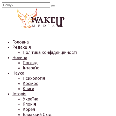
Перейти
Search
до
for:
вмісту
Головна
Редакція
Політика конфіденційності
Новини
Погляд
Інтерв’ю
Наука
Психологія
Космос
Книги
Історія
Україна
Японія
Корея
Близький Схід