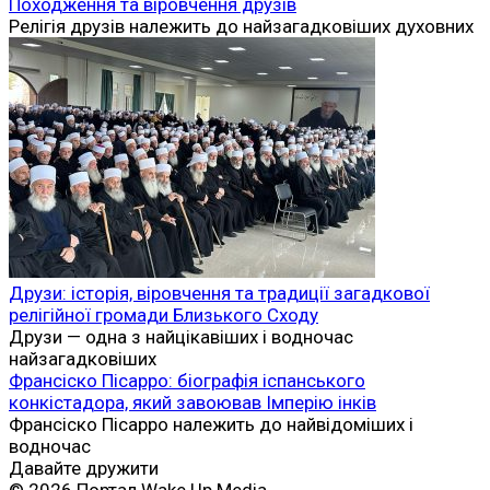
Походження та віровчення друзів
Релігія друзів належить до найзагадковіших духовних
Друзи: історія, віровчення та традиції загадкової
релігійної громади Близького Сходу
Друзи — одна з найцікавіших і водночас
найзагадковіших
Франсіско Пісарро: біографія іспанського
конкістадора, який завоював Імперію інків
Франсіско Пісарро належить до найвідоміших і
водночас
Давайте дружити