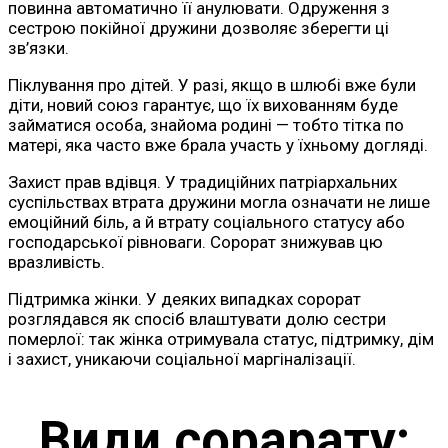
повинна автоматично її анулювати. Одруження з
сестрою покійної дружини дозволяє зберегти ці
зв’язки.
Піклування про дітей. У разі, якщо в шлюбі вже були
діти, новий союз гарантує, що їх вихованням буде
займатися особа, знайома родині — тобто тітка по
матері, яка часто вже брала участь у їхньому догляді.
Захист прав вдівця. У традиційних патріархальних
суспільствах втрата дружини могла означати не лише
емоційний біль, а й втрату соціального статусу або
господарської рівноваги. Сорорат знижував цю
вразливість.
Підтримка жінки. У деяких випадках сорорат
розглядався як спосіб влаштувати долю сестри
померлої: так жінка отримувала статус, підтримку, дім
і захист, уникаючи соціальної маргіналізації.
Види сорарату: