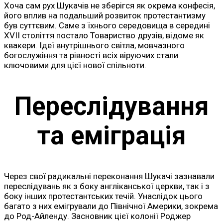
Хоча сам рух Шукачів не зберігся як окрема конфесія,
його вплив на подальший розвиток протестантизму
був суттєвим. Саме з їхнього середовища в середині
XVII століття постало Товариство друзів, відоме як
квакери. Ідеї внутрішнього світла, мовчазного
богослужіння та рівності всіх віруючих стали
ключовими для цієї нової спільноти.
Переслідування
та еміграція
Через свої радикальні переконання Шукачі зазнавали
переслідувань як з боку англіканської церкви, так і з
боку інших протестантських течій. Унаслідок цього
багато з них емігрували до Північної Америки, зокрема
до Род-Айленду. Засновник цієї колонії Роджер