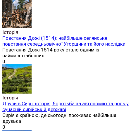
Історія
Повстання Дожі (1514): найбільше селянське
повстання середньовічної Угорщини та його наслідки
Повстання Дожі 1514 року стало одним із
наймасштабніших
0
Історія
Друзи в Сирії: історія, боротьба за автономію та роль у
сучасній сирійській державі
Сирія є країною, де сьогодні проживає найбільша
друзька
0