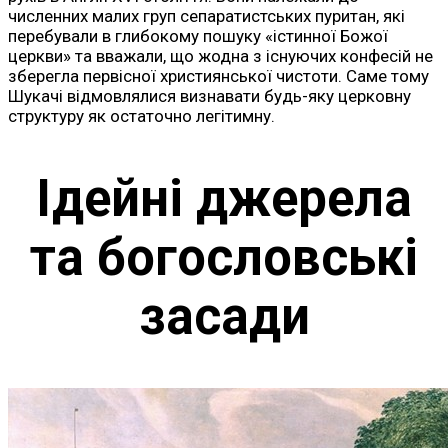
численних малих груп сепаратистських пуритан, які
перебували в глибокому пошуку «істинної Божої
церкви» та вважали, що жодна з існуючих конфесій не
зберегла первісної християнської чистоти. Саме тому
Шукачі відмовлялися визнавати будь-яку церковну
структуру як остаточно легітимну.
Ідейні джерела
та богословські
засади