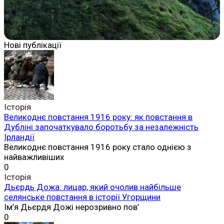
Нові публікації
Історія
Великоднє повстання 1916 року: як повстання в
Дубліні започаткувало боротьбу за незалежність
Ірландії
Великоднє повстання 1916 року стало однією з
найважливіших
0
Історія
Дьєрдь Дожа: лицар, який очолив найбільше
селянське повстання в історії Угорщини
Ім’я Дьєрдя Дожі нерозривно пов’
0