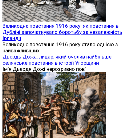
Великоднє повстання 1916 року: як повстання в
Дубліні започаткувало боротьбу за незалежність
Ірландії
Великоднє повстання 1916 року стало однією з
найважливіших
Дьєрдь Дожа: лицар, який очолив найбільше
селянське повстання в історії Угорщини
Ім’я Дьєрдя Дожі нерозривно пов’