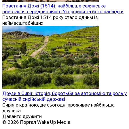
Повстання Дожі (1514): найбільше селянське
повстання середньовічної Угорщини та його наслідки
Повстання Дожі 1514 року стало одним із
наймасштабніших
Друзи в Сирії: історія, боротьба за автономію та роль у
сучасній сирійській державі
Сирія є країною, де сьогодні проживає найбільша
друзька
Давайте дружити
© 2026 Портал Wake Up Media