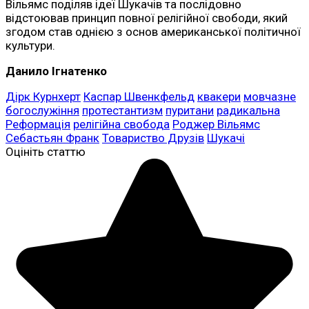
Вільямс поділяв ідеї Шукачів та послідовно
відстоював принцип повної релігійної свободи, який
згодом став однією з основ американської політичної
культури.
Данило
Ігнатенко
Дірк Курнхерт
Каспар Швенкфельд
квакери
мовчазне
богослужіння
протестантизм
пуритани
радикальна
Реформація
релігійна свобода
Роджер Вільямс
Себастьян Франк
Товариство Друзів
Шукачі
Оцініть статтю