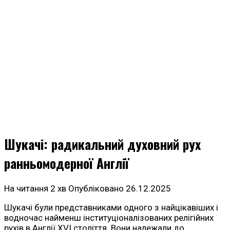
Шукачі: радикальний духовний рух
ранньомодерної Англії
На читання
2 хв
Опубліковано
26.12.2025
Шукачі були представниками одного з найцікавіших і
водночас найменш інституціоналізованих релігійних
рухів в Англії XVI століття. Вони належали до