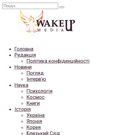
Перейти
Search
до
for:
вмісту
Головна
Редакція
Політика конфіденційності
Новини
Погляд
Інтерв’ю
Наука
Психологія
Космос
Книги
Історія
Україна
Японія
Корея
Близький Схід