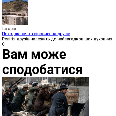
Історія
Походження та віровчення друзів
Релігія друзів належить до найзагадковіших духовних
0
Вам може
сподобатися