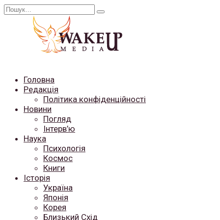
Перейти
Search
до
for:
вмісту
Головна
Редакція
Політика конфіденційності
Новини
Погляд
Інтерв’ю
Наука
Психологія
Космос
Книги
Історія
Україна
Японія
Корея
Близький Схід