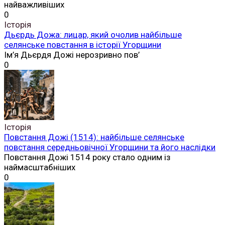
найважливіших
0
Історія
Дьєрдь Дожа: лицар, який очолив найбільше
селянське повстання в історії Угорщини
Ім’я Дьєрдя Дожі нерозривно пов’
0
Історія
Повстання Дожі (1514): найбільше селянське
повстання середньовічної Угорщини та його наслідки
Повстання Дожі 1514 року стало одним із
наймасштабніших
0