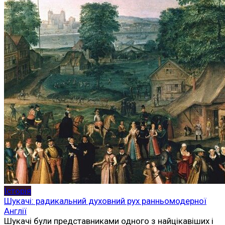
Історія
Шукачі: радикальний духовний рух ранньомодерної
Англії
Шукачі були представниками одного з найцікавіших і