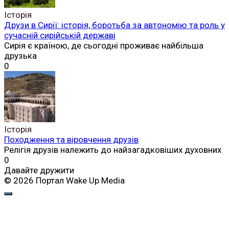
Історія
Друзи в Сирії: історія, боротьба за автономію та роль у
сучасній сирійській державі
Сирія є країною, де сьогодні проживає найбільша
друзька
0
Історія
Походження та віровчення друзів
Релігія друзів належить до найзагадковіших духовних
0
Давайте дружити
© 2026 Портал Wake Up Media