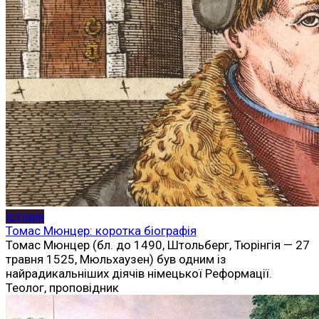
Історія
Томас Мюнцер: коротка біографія
Томас Мюнцер (бл. до 1490, Штольберг, Тюрінгія — 27
травня 1525, Мюльхаузен) був одним із
найрадикальніших діячів німецької Реформації.
Теолог, проповідник