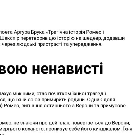
ета Артура Брука «Трагічна історія Ромео і
. Шекспір перетворив цю історію на шедевр, додавши
 через людські пристрасті та упередження.
вою ненависті
ахує між ними, стає початком їхньої трагедії.
ся, що їхній союз примирить родини. Однак доля
и) Ромео, вигнання останнього з Верони та примусове
мео, не знаючи про цей план, повертається до Верони,
мертвого коханого, пронизує себе його кинджалом. Їхня
чі.