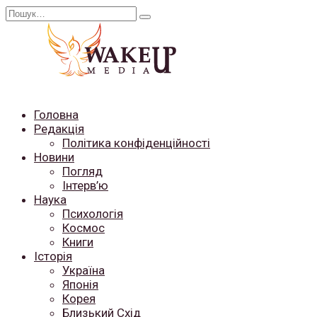
Перейти
Search
до
for:
вмісту
Головна
Редакція
Політика конфіденційності
Новини
Погляд
Інтерв’ю
Наука
Психологія
Космос
Книги
Історія
Україна
Японія
Корея
Близький Схід