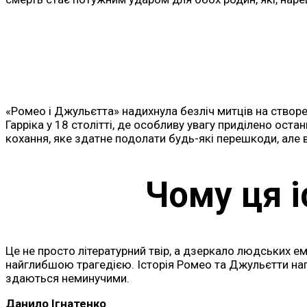
«Ромео і Джульєтта» надихнула безліч митців на створен
Гарріка у 18 столітті, де особливу увагу приділено ост
кохання, яке здатне подолати будь-які перешкоди, але
Чому ця 
Це не просто літературний твір, а дзеркало людських ем
найглибшою трагедією. Історія Ромео та Джульєтти нага
здаються неминучими.
Данило Ігнатенко