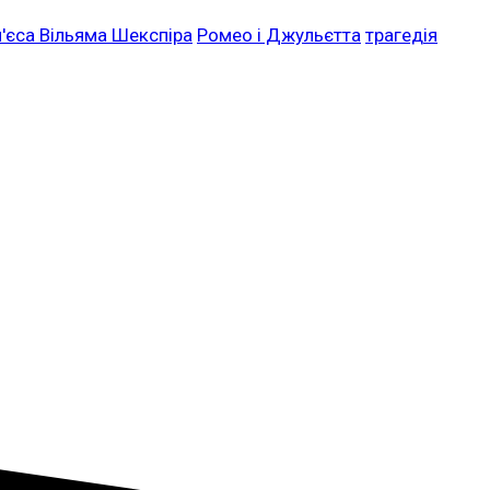
п'єса Вільяма Шекспіра
Ромео і Джульєтта
трагедія