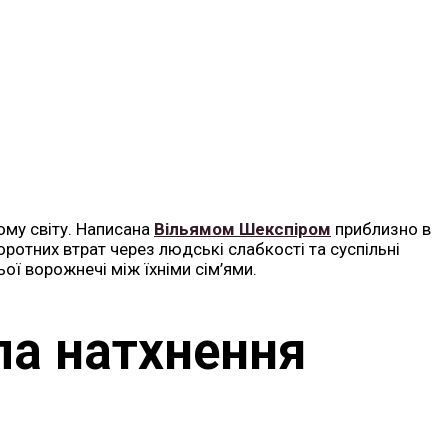
ьому світу. Написана
Вільямом Шекспіром
приблизно в
ротних втрат через людські слабкості та суспільні
ої ворожнечі між їхніми сім’ями.
ла натхнення