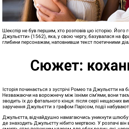
Шекспір не був першим, хто розповів цю історію. Його 
Джульєтти» (1562), яка, у свою чергу, базувалася на ф
глибини персонажам, наповнивши текст поетичними діало
Сюжет: кохан
Історія починається з зустрічі Ромео та Джульєтти на ба
Незважаючи на ворожнечу між їхніми сім’ями, вони та
зводить їх до фатального кінця: після серії нещасних 
заручення Джульєтти з графом Парісом, події набувают
Джульєтта, відчайдушно намагаючись уникнути шлюбу з П
де знаходить Джульєтту нібито мертвою. У розпачі він 
смерть стає потужним ударом для обох родин, які, нар