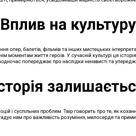
Вплив на культуру
ня опер, балетів, фільмів та інших мистецьких інтерпрет
аннім моментам життя героїв. У сучасній культурі ця істо
 водночас попереджає про наслідки ненависті та упередж
історія залишаєтьс
оцій і суспільних проблем. Твір говорить про те, як кох
дує нам про важливість розуміння, милосердя та примире