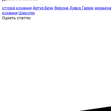
історія кохання
Артур Брук
Верона
Девід Гаррік
екраніза
кохання
Шекспір
Оцініть статтю