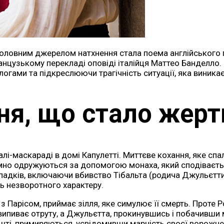
головним джерелом натхнення стала поема англійського по
ранцузькому перекладі оповіді італійця Маттео Банделло
гами та підкреслюючи трагічність ситуації, яка виникає
ня, що стало жерт
лі-маскараді в домі Капулетті. Миттєве кохання, яке спал
ємно одружуються за допомогою монаха, який сподіваєть
випадків, включаючи вбивство Тібальта (родича Джульєтт
ь незворотного характеру.
арісом, приймає зілля, яке симулює її смерть. Проте Ро
випиває отруту, а Джульєтта, прокинувшись і побачивши 
ешті, примиряються, усвідомивши марність своєї ворожне