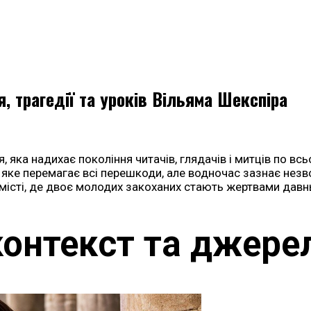
я, трагедії та уроків Вільяма Шекспіра
я, яка надихає покоління читачів, глядачів і митців по вс
яке перемагає всі перешкоди, але водночас зазнає незво
 місті, де двоє молодих закоханих стають жертвами давнь
контекст та джере