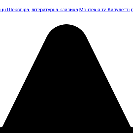
ції Шекспіра.
літературна класика
Монтеккі та Капулетті