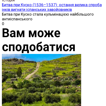
Битва при Куско (1536–1537): остання велика спроба
інків вигнати іспанських завойовників
Битва при Куско стала кульмінацією найбільшого
антиіспанського
0
Вам може
сподобатися