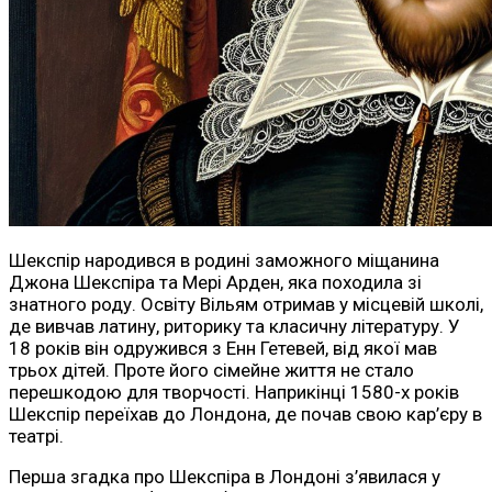
Шекспір народився в родині заможного міщанина
Джона Шекспіра та Мері Арден, яка походила зі
знатного роду. Освіту Вільям отримав у місцевій школі,
де вивчав латину, риторику та класичну літературу. У
18 років він одружився з Енн Гетевей, від якої мав
трьох дітей. Проте його сімейне життя не стало
перешкодою для творчості. Наприкінці 1580-х років
Шекспір переїхав до Лондона, де почав свою кар’єру в
театрі.
Перша згадка про Шекспіра в Лондоні з’явилася у