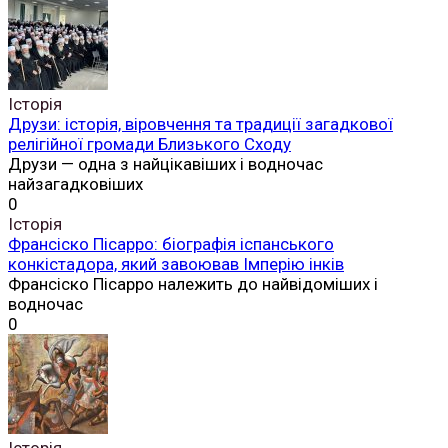
Історія
Друзи: історія, віровчення та традиції загадкової
релігійної громади Близького Сходу
Друзи — одна з найцікавіших і водночас
найзагадковіших
0
Історія
Франсіско Пісарро: біографія іспанського
конкістадора, який завоював Імперію інків
Франсіско Пісарро належить до найвідоміших і
водночас
0
Історія