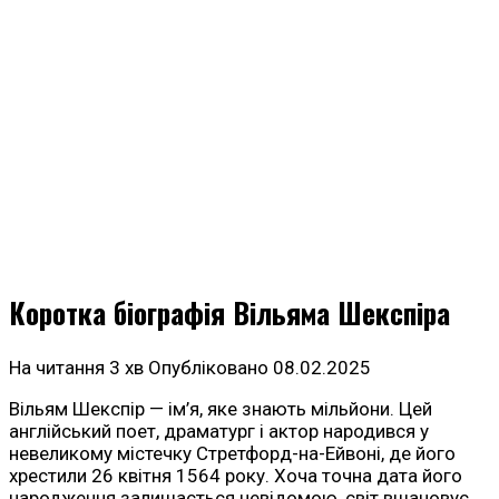
Коротка біографія Вільяма Шекспіра
На читання
3 хв
Опубліковано
08.02.2025
Вільям Шекспір — ім’я, яке знають мільйони. Цей
англійський поет, драматург і актор народився у
невеликому містечку Стретфорд-на-Ейвоні, де його
хрестили 26 квітня 1564 року. Хоча точна дата його
народження залишається невідомою, світ вшановує