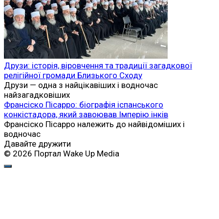
Друзи: історія, віровчення та традиції загадкової
релігійної громади Близького Сходу
Друзи — одна з найцікавіших і водночас
найзагадковіших
Франсіско Пісарро: біографія іспанського
конкістадора, який завоював Імперію інків
Франсіско Пісарро належить до найвідоміших і
водночас
Давайте дружити
© 2026 Портал Wake Up Media