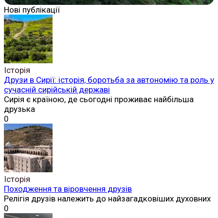
Нові публікації
Історія
Друзи в Сирії: історія, боротьба за автономію та роль у
сучасній сирійській державі
Сирія є країною, де сьогодні проживає найбільша
друзька
0
Історія
Походження та віровчення друзів
Релігія друзів належить до найзагадковіших духовних
0