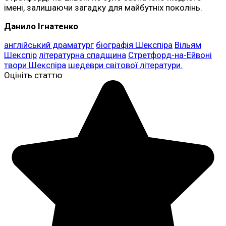
імені, залишаючи загадку для майбутніх поколінь.
Данило Ігнатенко
англійський драматург
біографія Шекспіра
Вільям
Шекспір
літературна спадщина
Стретфорд-на-Ейвоні
твори Шекспіра
шедеври світової літератури.
Оцініть статтю