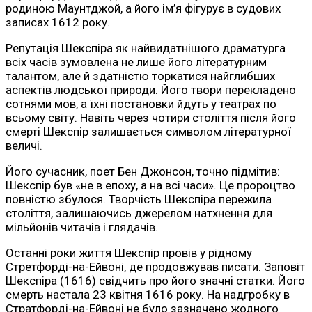
родиною Маунтджой, а його ім’я фігурує в судових
записах 1612 року.
Репутація Шекспіра як найвидатнішого драматурга
всіх часів зумовлена не лише його літературним
талантом, але й здатністю торкатися найглибших
аспектів людської природи. Його твори перекладено
сотнями мов, а їхні постановки йдуть у театрах по
всьому світу. Навіть через чотири століття після його
смерті Шекспір залишається символом літературної
величі.
Його сучасник, поет Бен Джонсон, точно підмітив:
Шекспір був «не в епоху, а на всі часи». Це пророцтво
повністю збулося. Творчість Шекспіра пережила
століття, залишаючись джерелом натхнення для
мільйонів читачів і глядачів.
Останні роки життя Шекспір провів у рідному
Стретфорді-на-Ейвоні, де продовжував писати. Заповіт
Шекспіра (1616) свідчить про його значні статки. Його
смерть настала 23 квітня 1616 року. На надгробку в
Стратфорді-на-Ейвоні не було зазначено жодного