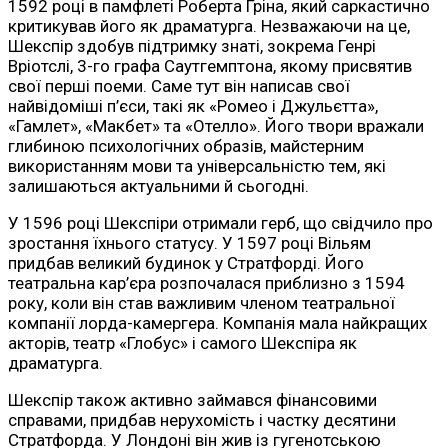
1592 році в памфлеті Роберта Гріна, який саркастично
критикував його як драматурга. Незважаючи на це,
Шекспір здобув підтримку знаті, зокрема Генрі
Вріотслі, 3-го графа Саутгемптона, якому присвятив
свої перші поеми. Саме тут він написав свої
найвідоміші п’єси, такі як «Ромео і Джульєтта»,
«Гамлет», «Макбет» та «Отелло». Його твори вражали
глибиною психологічних образів, майстерним
використанням мови та універсальністю тем, які
залишаються актуальними й сьогодні.
У 1596 році Шекспіри отримали герб, що свідчило про
зростання їхнього статусу. У 1597 році Вільям
придбав великий будинок у Стратфорді. Його
театральна кар’єра розпочалася приблизно з 1594
року, коли він став важливим членом театральної
компанії лорда-камергера. Компанія мала найкращих
акторів, театр «Глобус» і самого Шекспіра як
драматурга.
Шекспір також активно займався фінансовими
справами, придбав нерухомість і частку десятини
Стратфорда. У Лондоні він жив із гугенотською