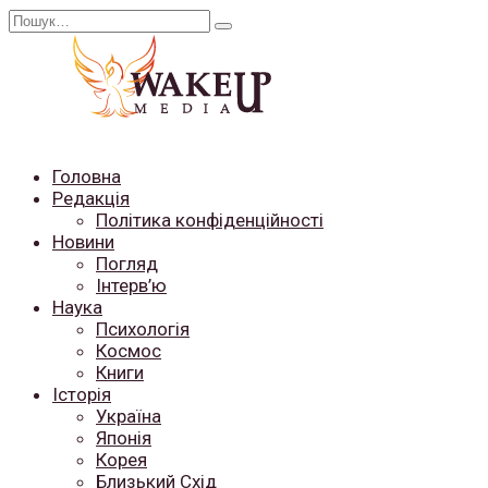
Перейти
Search
до
for:
вмісту
Головна
Редакція
Політика конфіденційності
Новини
Погляд
Інтерв’ю
Наука
Психологія
Космос
Книги
Історія
Україна
Японія
Корея
Близький Схід