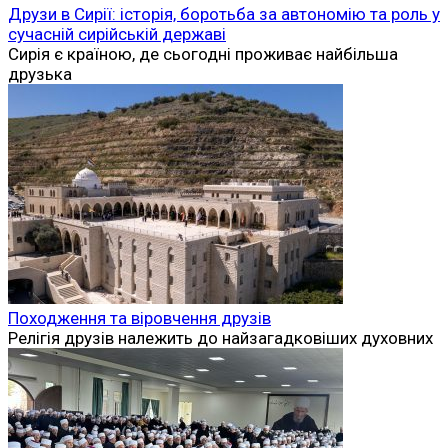
Друзи в Сирії: історія, боротьба за автономію та роль у
сучасній сирійській державі
Сирія є країною, де сьогодні проживає найбільша
друзька
Походження та віровчення друзів
Релігія друзів належить до найзагадковіших духовних