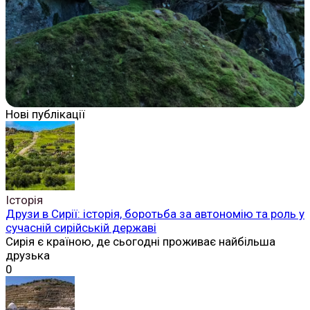
Нові публікації
Історія
Друзи в Сирії: історія, боротьба за автономію та роль у
сучасній сирійській державі
Сирія є країною, де сьогодні проживає найбільша
друзька
0