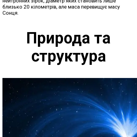
нейтронних зірок, діаметр яких становить лише
близько 20 кілометрів, але маса перевищує масу
Сонця.
Природа та
структура