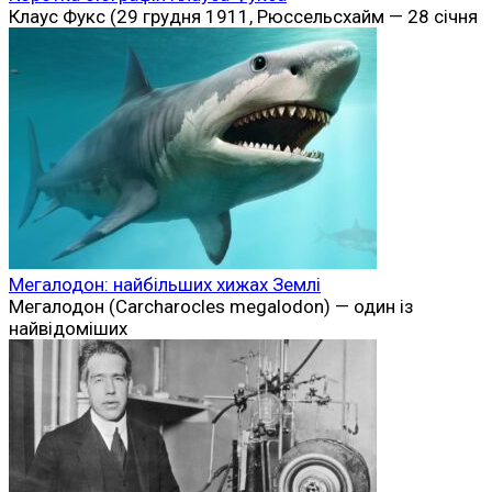
Клаус Фукс (29 грудня 1911, Рюссельсхайм — 28 січня
Мегалодон: найбільших хижах Землі
Мегалодон (Carcharocles megalodon) — один із
найвідоміших