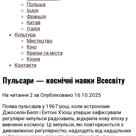
Польща
Індія
Франція
Китай
Італія
Культура
Мистецтво
Кіно
Країни та міста
Кухня
Контакти
Пульсари — космічні маяки Всесвіту
На читання
2 хв
Опубліковано
16.10.2025
Поява пульсарів у 1967 році, коли астрономи
Джоселін Белл і Ентоні Х’юіш уперше зафіксували
регулярні імпульси радіохвиль, відкрила нову епоху у
вивченні космосу. Ці імпульси, які повторюються з
дивовижною регулярністю, надходять від надщільних