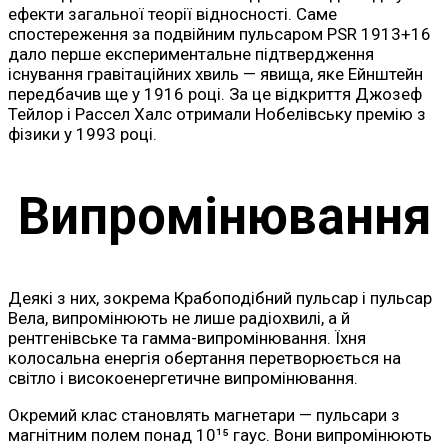
ефекти загальної теорії відносності. Саме
спостереження за подвійним пульсаром PSR 1913+16
дало перше експериментальне підтвердження
існування гравітаційних хвиль — явища, яке Ейнштейн
передбачив ще у 1916 році. За це відкриття Джозеф
Тейлор і Рассел Халс отримали Нобелівську премію з
фізики у 1993 році.
Випромінювання
Деякі з них, зокрема Крабоподібний пульсар і пульсар
Вела, випромінюють не лише радіохвилі, а й
рентгенівське та гамма-випромінювання. Їхня
колосальна енергія обертання перетворюється на
світло і високоенергетичне випромінювання.
Окремий клас становлять магнетари — пульсари з
магнітним полем понад 10¹⁵ гаус. Вони випромінюють