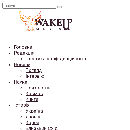
Перейти
Search
до
for:
вмісту
Головна
Редакція
Політика конфіденційності
Новини
Погляд
Інтерв’ю
Наука
Психологія
Космос
Книги
Історія
Україна
Японія
Корея
Близький Схід