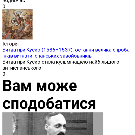
водночас
0
Історія
Битва при Куско (1536–1537): остання велика спроба
інків вигнати іспанських завойовників
Битва при Куско стала кульмінацією найбільшого
антиіспанського
0
Вам може
сподобатися