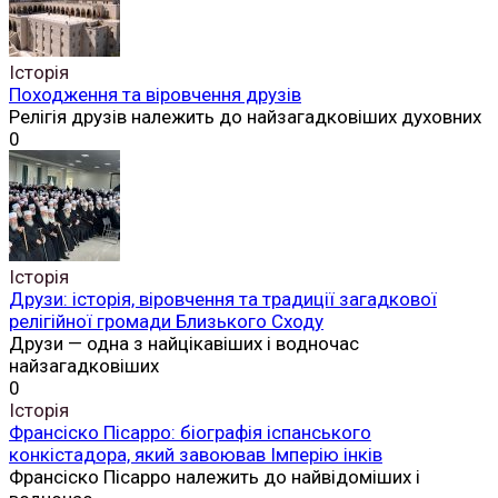
Історія
Походження та віровчення друзів
Релігія друзів належить до найзагадковіших духовних
0
Історія
Друзи: історія, віровчення та традиції загадкової
релігійної громади Близького Сходу
Друзи — одна з найцікавіших і водночас
найзагадковіших
0
Історія
Франсіско Пісарро: біографія іспанського
конкістадора, який завоював Імперію інків
Франсіско Пісарро належить до найвідоміших і