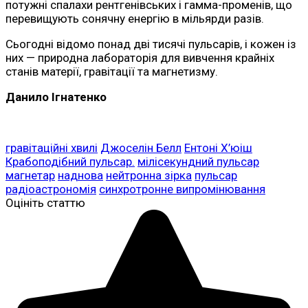
потужні спалахи рентгенівських і гамма-променів, що
перевищують сонячну енергію в мільярди разів.
Сьогодні відомо понад дві тисячі пульсарів, і кожен із
них — природна лабораторія для вивчення крайніх
станів матерії, гравітації та магнетизму.
Данило Ігнатенко
гравітаційні хвилі
Джоселін Белл
Ентоні Х’юіш
Крабоподібний пульсар.
мілісекундний пульсар
магнетар
наднова
нейтронна зірка
пульсар
радіоастрономія
синхротронне випромінювання
Оцініть статтю