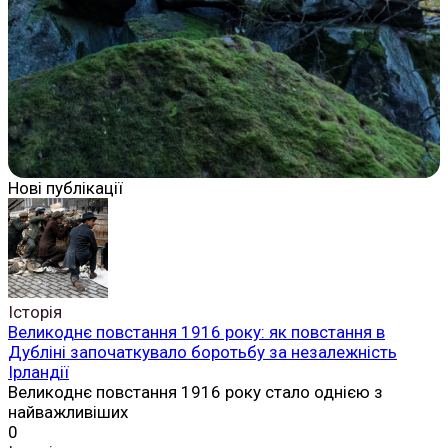
Нові публікації
Історія
Великоднє повстання 1916 року: як повстання в
Дубліні започаткувало боротьбу за незалежність
Ірландії
Великоднє повстання 1916 року стало однією з
найважливіших
0