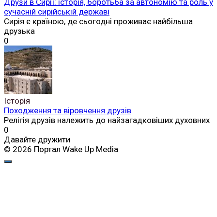
Друзи в Сирії: історія, боротьба за автономію та роль у
сучасній сирійській державі
Сирія є країною, де сьогодні проживає найбільша
друзька
0
Історія
Походження та віровчення друзів
Релігія друзів належить до найзагадковіших духовних
0
Давайте дружити
© 2026 Портал Wake Up Media