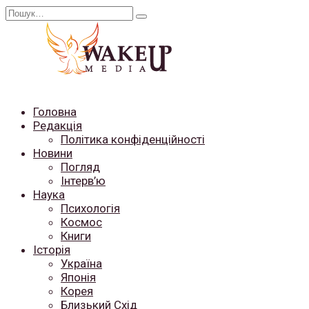
Перейти
Search
до
for:
вмісту
Головна
Редакція
Політика конфіденційності
Новини
Погляд
Інтерв’ю
Наука
Психологія
Космос
Книги
Історія
Україна
Японія
Корея
Близький Схід