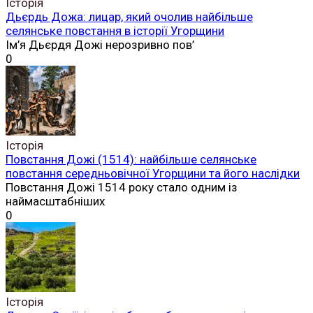
Історія
Дьєрдь Дожа: лицар, який очолив найбільше
селянське повстання в історії Угорщини
Ім’я Дьєрдя Дожі нерозривно пов’
0
Історія
Повстання Дожі (1514): найбільше селянське
повстання середньовічної Угорщини та його наслідки
Повстання Дожі 1514 року стало одним із
наймасштабніших
0
Історія