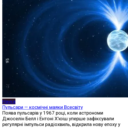
Наука
Пульсари — космічні маяки Всесвіту
Поява пульсарів у 1967 році, коли астрономи
Джоселін Белл і Ентоні Х’юіш уперше зафіксували
регулярні імпульси радіохвиль, відкрила нову епоху у