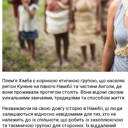
Плем’я Хімба є корінною етнічною групою, що населяє
регіон Кунене на півночі Намібії та частини Анголи, де
вони проживали протягом століть. Вони відомі своїми
унікальними звичаями, традиціями та способом життя.
Незважаючи на свою довгу історію в Намібії, ці люди
залишаються відносно невідомими для тих, хто не
належить до їх спільноти, що робить їх захоплюючою
та таємничою групою для сторонніх. Їх віддалений