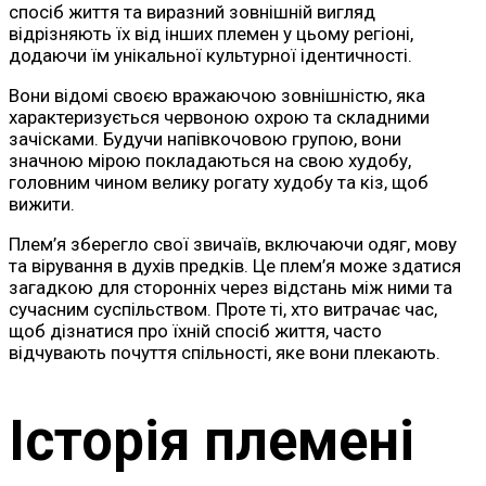
спосіб життя та виразний зовнішній вигляд
відрізняють їх від інших племен у цьому регіоні,
додаючи їм унікальної культурної ідентичності.
Вони відомі своєю вражаючою зовнішністю, яка
характеризується червоною охрою та складними
зачісками. Будучи напівкочовою групою, вони
значною мірою покладаються на свою худобу,
головним чином велику рогату худобу та кіз, щоб
вижити.
Плем’я зберегло свої звичаїв, включаючи одяг, мову
та вірування в духів предків. Це плем’я може здатися
загадкою для сторонніх через відстань між ними та
сучасним суспільством. Проте ті, хто витрачає час,
щоб дізнатися про їхній спосіб життя, часто
відчувають почуття спільності, яке вони плекають.
Історія племені