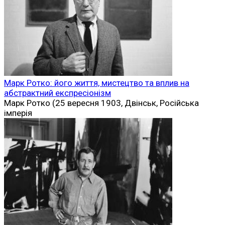
Марк Ротко: його життя, мистецтво та вплив на
абстрактний експресіонізм
Марк Ротко (25 вересня 1903, Двінськ, Російська
імперія