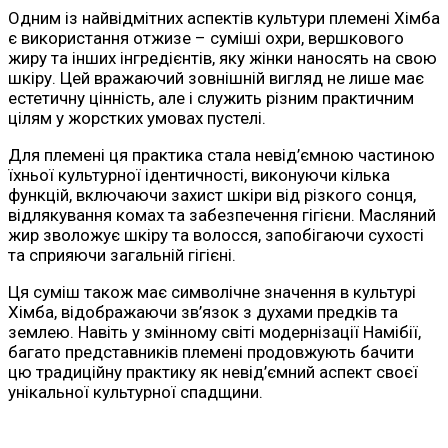
Одним із найвідмітних аспектів культури племені Хімба
є використання отжизе – суміші охри, вершкового
жиру та інших інгредієнтів, яку жінки наносять на свою
шкіру. Цей вражаючий зовнішній вигляд не лише має
естетичну цінність, але і служить різним практичним
цілям у жорстких умовах пустелі.
Для племені ця практика стала невід’ємною частиною
їхньої культурної ідентичності, виконуючи кілька
функцій, включаючи захист шкіри від різкого сонця,
відлякування комах та забезпечення гігієни. Масляний
жир зволожує шкіру та волосся, запобігаючи сухості
та сприяючи загальній гігієні.
Ця суміш також має символічне значення в культурі
Хімба, відображаючи зв’язок з духами предків та
землею. Навіть у змінному світі модернізації Намібії,
багато представників племені продовжують бачити
цю традиційну практику як невід’ємний аспект своєї
унікальної культурної спадщини.