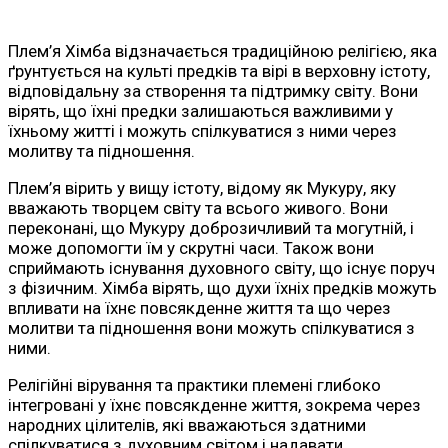
Плем’я Хімба відзначається традиційною релігією, яка
ґрунтується на культі предків та вірі в верховну істоту,
відповідальну за створення та підтримку світу. Вони
вірять, що їхні предки залишаються важливими у
їхньому житті і можуть спілкуватися з ними через
молитву та підношення.
Плем’я вірить у вищу істоту, відому як Мукуру, яку
вважають творцем світу та всього живого. Вони
переконані, що Мукуру доброзичливий та могутній, і
може допомогти їм у скрутні часи. Також вони
сприймають існування духовного світу, що існує поруч
з фізичним. Хімба вірять, що духи їхніх предків можуть
впливати на їхнє повсякденне життя та що через
молитви та підношення вони можуть спілкуватися з
ними.
Релігійні вірування та практики племені глибоко
інтегровані у їхнє повсякденне життя, зокрема через
народних цілителів, які вважаються здатними
спілкуватися з духовним світом і надавати