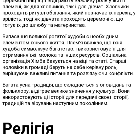
Церемонії ініціації відіграють важливу роль у житті
племені, як для хлопчиків, так і для дівчат. Хлопчики
проходять ритуал обрізання, який позначає їх перехід у
зрілість, тоді як дівчата проходять церемонію, що
готує їх до шлюбу та материнства.
Випасання великої рогатої худоби є необхідним
елементом їхнього життя. Плем’я вважає, що їхня
худоба символізує багатство, і використовує її для
отримання їжі, молока та інших ресурсів. Соціальна
організація Хімба базується на віці та статі. Старші
чоловіки в громаді беруть на себе керівну роль,
вирішуючи важливі питання та розв’язуючи конфлікти.
Багата усна традиція, що складається з оповідань та
фольклору, відіграє велике значення у культурі. Вони
використовують ці історії для передачі своєї історії,
традицій та вірувань наступним поколінням.
Релігія