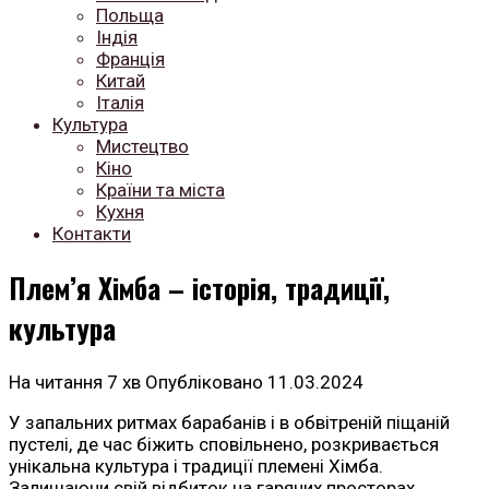
Польща
Індія
Франція
Китай
Італія
Культура
Мистецтво
Кіно
Країни та міста
Кухня
Контакти
Плем’я Хімба – історія, традиції,
культура
На читання
7 хв
Опубліковано
11.03.2024
У запальних ритмах барабанів і в обвітреній піщаній
пустелі, де час біжить сповільнено, розкривається
унікальна культура і традиції племені Хімба.
Залишаючи свій відбиток на гарячих просторах