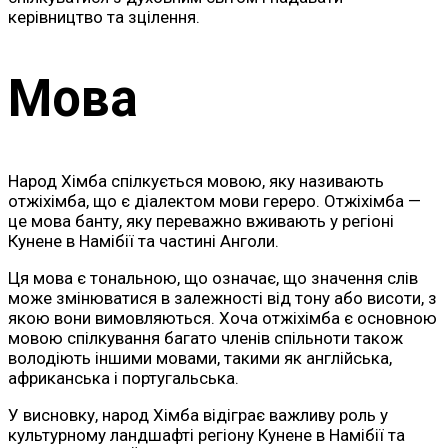
керівництво та зцілення.
Мова
Народ Хімба спілкується мовою, яку називають
отжіхімба, що є діалектом мови гереро. Отжіхімба —
це мова банту, яку переважно вживають у регіоні
Кунене в Намібії та частині Анголи.
Ця мова є тональною, що означає, що значення слів
може змінюватися в залежності від тону або висоти, з
якою вони вимовляються. Хоча отжіхімба є основною
мовою спілкування багато членів спільноти також
володіють іншими мовами, такими як англійська,
африканська і португальська.
У висновку, народ Хімба відіграє важливу роль у
культурному ландшафті регіону Кунене в Намібії та