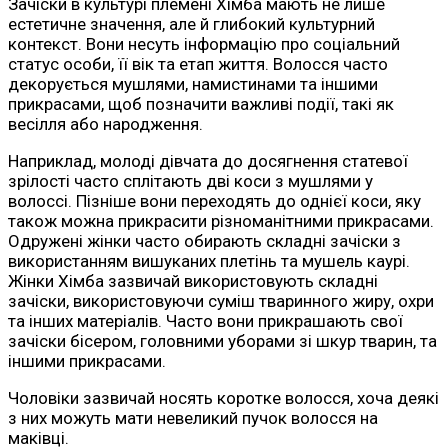
Зачіски в культурі племені Хімба мають не лише
естетичне значення, але й глибокий культурний
контекст. Вони несуть інформацію про соціальний
статус особи, її вік та етап життя. Волосся часто
декорується мушлями, намистинами та іншими
прикрасами, щоб позначити важливі події, такі як
весілля або народження.
Наприклад, молоді дівчата до досягнення статевої
зрілості часто сплітають дві коси з мушлями у
волоссі. Пізніше вони переходять до однієї коси, яку
також можна прикрасити різноманітними прикрасами.
Одружені жінки часто обирають складні зачіски з
використанням вишуканих плетінь та мушель каурі.
Жінки Хімба зазвичай використовують складні
зачіски, використовуючи суміш тваринного жиру, охри
та інших матеріалів. Часто вони прикрашають свої
зачіски бісером, головними уборами зі шкур тварин, та
іншими прикрасами.
Чоловіки зазвичай носять коротке волосся, хоча деякі
з них можуть мати невеликий пучок волосся на
маківці.