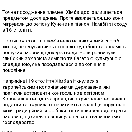
Точне походження племені Хімба досі залишається
предметом досліджень. Проте вважається, що вони
мігрували до регіону Кунене на півночі Намібії зі сходу
в 16 столітті.
Протягом століть плем’я вело напівкочовий спосіб
життя, пересуваючись зі своєю худобою та козами в
пошуках пасовищ і джерел води. Вони розвинули
глибокий зв’язок із землею та багатою культурною
спадщиною, яка передавалася з покоління в
покоління.
Наприкінці 19 століття Хімба зіткнулися з
європейськими колоніальними державами, які
прагнули встановити контроль над регіоном.
Колоніальна влада запровадила християнство, ввела
податки та змусила їх селитися в селах. Це порушило
їхній традиційний спосіб життя та призвело до втрати
пасовищ, що значно вплинуло на їхнє тваринницьке
господарство.