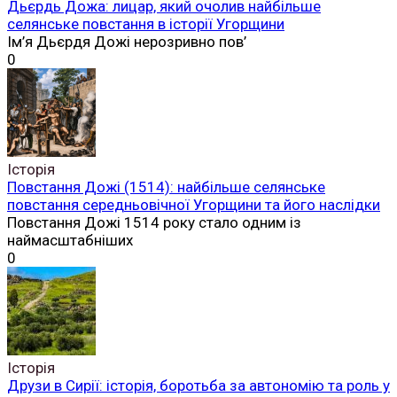
Дьєрдь Дожа: лицар, який очолив найбільше
селянське повстання в історії Угорщини
Ім’я Дьєрдя Дожі нерозривно пов’
0
Історія
Повстання Дожі (1514): найбільше селянське
повстання середньовічної Угорщини та його наслідки
Повстання Дожі 1514 року стало одним із
наймасштабніших
0
Історія
Друзи в Сирії: історія, боротьба за автономію та роль у