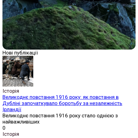
Нові публікації
Історія
Великоднє повстання 1916 року: як повстання в
Дубліні започаткувало боротьбу за незалежність
Ірландії
Великоднє повстання 1916 року стало однією з
найважливіших
0
Історія