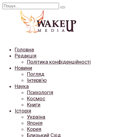
Перейти
Search
до
for:
вмісту
Головна
Редакція
Політика конфіденційності
Новини
Погляд
Інтерв’ю
Наука
Психологія
Космос
Книги
Історія
Україна
Японія
Корея
Близький Схід