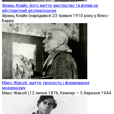
Франц Клайн: його життя, мистецтво та вплив на
абстрактний експресіонізм
Франц Клайн (народився 23 травня 1910 року у Вілкс-
Барре
Макс Жакоб: життя, творчість і формування
модернізму
Макс Жакоб (12 липня 1876, Кемпер — 5 березня 1944