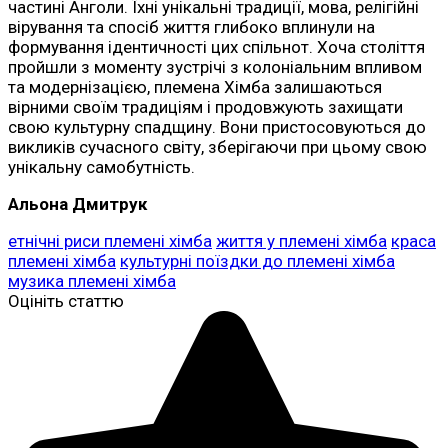
частині Анголи. Їхні унікальні традиції, мова, релігійні
вірування та спосіб життя глибоко вплинули на
формування ідентичності цих спільнот. Хоча століття
пройшли з моменту зустрічі з колоніальним впливом
та модернізацією, племена Хімба залишаються
вірними своїм традиціям і продовжують захищати
свою культурну спадщину. Вони пристосовуються до
викликів сучасного світу, зберігаючи при цьому свою
унікальну самобутність.
Альона Дмитрук
етнічні риси племені хімба
життя у племені хімба
краса
племені хімба
культурні поїздки до племені хімба
музика племені хімба
Оцініть статтю