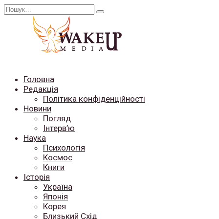
Перейти
Search
до
for:
вмісту
Головна
Редакція
Політика конфіденційності
Новини
Погляд
Інтерв’ю
Наука
Психологія
Космос
Книги
Історія
Україна
Японія
Корея
Близький Схід