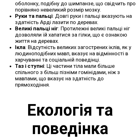
оболонку, подібну до шимпанзе, що свідчить про
порівняно невеликий розмір мозку.
Руки та пальці
: Довгі руки і пальці вказують на
здатність Арді лазити по деревах.
Великі пальці ніг
: Протилежні великі пальці ніг
дозволяли їй хапатися за гілки, що є ознакою
життя на деревах.
Ікла
: Відсутність великих загострених іклів, як у
людиноподібних мавп, вказує на відмінності в
харчуванні та соціальній поведінці.
Таз і ступні
: Ці частини тіла мали більше
спільного з більш пізніми гомінідами, ніж з
мавпами, що вказує на здатність до
прямоходіння.
Екологія та
поведінка