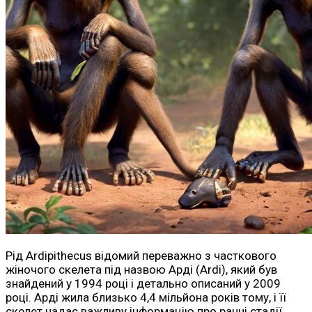
Рід Ardipithecus відомий переважно з часткового
жіночого скелета під назвою Арді (Ardi), який був
знайдений у 1994 році і детально описаний у 2009
році. Арді жила близько 4,4 мільйона років тому, і її
скелет надає важливу інформацію про ранні стадії