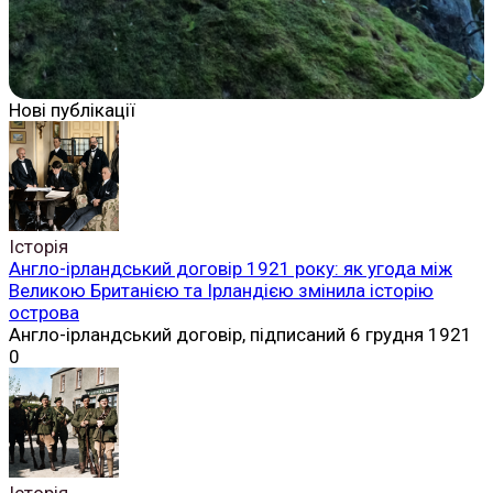
Нові публікації
Історія
Англо-ірландський договір 1921 року: як угода між
Великою Британією та Ірландією змінила історію
острова
Англо-ірландський договір, підписаний 6 грудня 1921
0
Історія