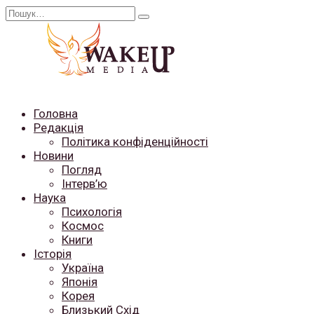
Перейти
Search
до
for:
вмісту
Головна
Редакція
Політика конфіденційності
Новини
Погляд
Інтерв’ю
Наука
Психологія
Космос
Книги
Історія
Україна
Японія
Корея
Близький Схід