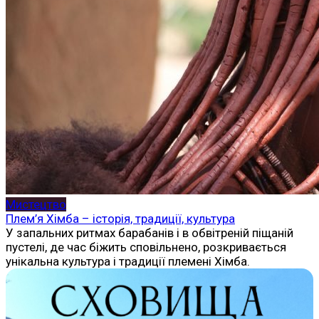
Мистецтво
Плем’я Хімба – історія, традиції, культура
У запальних ритмах барабанів і в обвітреній піщаній
пустелі, де час біжить сповільнено, розкривається
унікальна культура і традиції племені Хімба.