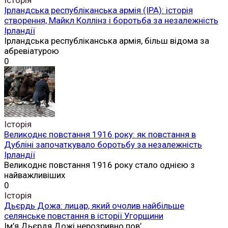
Ірландська республіканська армія (ІРА): історія
створення, Майкл Коллінз і боротьба за незалежність
Ірландії
Ірландська республіканська армія, більш відома за
абревіатурою
0
Історія
Великоднє повстання 1916 року: як повстання в
Дубліні започаткувало боротьбу за незалежність
Ірландії
Великоднє повстання 1916 року стало однією з
найважливіших
0
Історія
Дьєрдь Дожа: лицар, який очолив найбільше
селянське повстання в історії Угорщини
Ім’я Дьєрдя Дожі нерозривно пов’