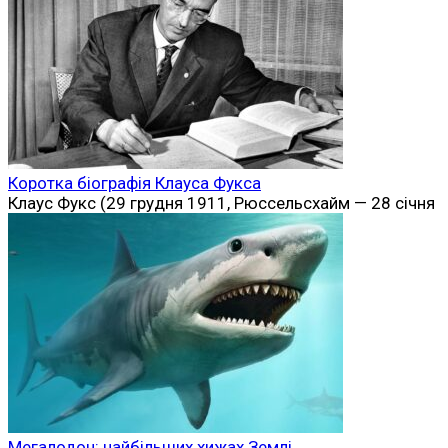
Коротка біографія Клауса Фукса
Клаус Фукс (29 грудня 1911, Рюссельсхайм — 28 січня
Мегалодон: найбільших хижах Землі