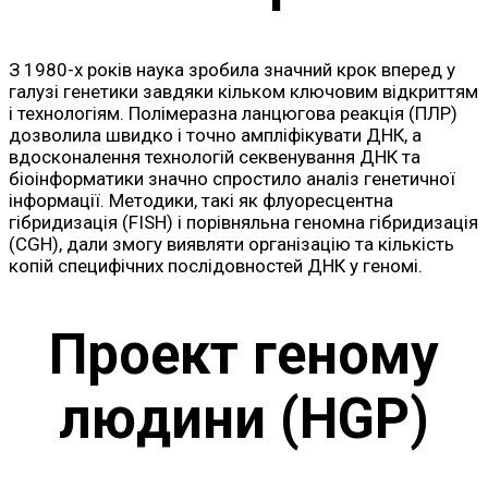
З 1980-х років наука зробила значний крок вперед у
галузі генетики завдяки кільком ключовим відкриттям
і технологіям. Полімеразна ланцюгова реакція (ПЛР)
дозволила швидко і точно ампліфікувати ДНК, а
вдосконалення технологій секвенування ДНК та
біоінформатики значно спростило аналіз генетичної
інформації. Методики, такі як флуоресцентна
гібридизація (FISH) і порівняльна геномна гібридизація
(CGH), дали змогу виявляти організацію та кількість
копій специфічних послідовностей ДНК у геномі.
Проект геному
людини (HGP)