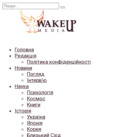
Перейти
Search
до
for:
вмісту
Головна
Редакція
Політика конфіденційності
Новини
Погляд
Інтерв’ю
Наука
Психологія
Космос
Книги
Історія
Україна
Японія
Корея
Близький Схід