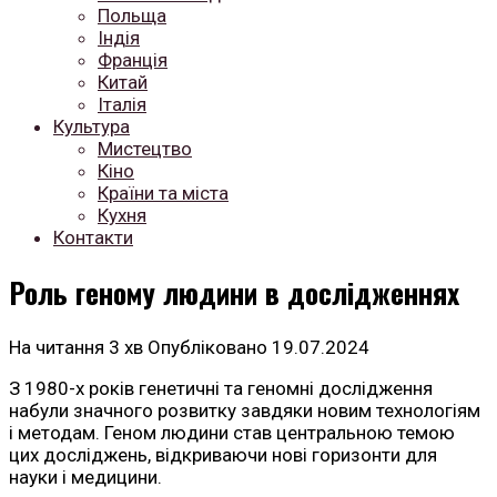
Польща
Індія
Франція
Китай
Італія
Культура
Мистецтво
Кіно
Країни та міста
Кухня
Контакти
Роль геному людини в дослідженнях
На читання
3 хв
Опубліковано
19.07.2024
З 1980-х років генетичні та геномні дослідження
набули значного розвитку завдяки новим технологіям
і методам. Геном людини став центральною темою
цих досліджень, відкриваючи нові горизонти для
науки і медицини.