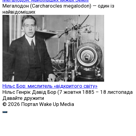
Мегалодон (Carcharocles megalodon) — один із
найвідоміших
Нільс Бор: мислитель «відкритого світу»
Нільс Генрік Давід Бор (7 жовтня 1885 – 18 листопада
Давайте дружити
© 2026 Портал Wake Up Media