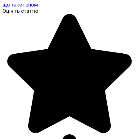
що таке геном
Оцініть статтю