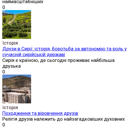
наймасштабніших
0
Історія
Друзи в Сирії: історія, боротьба за автономію та роль у
сучасній сирійській державі
Сирія є країною, де сьогодні проживає найбільша
друзька
0
Історія
Походження та віровчення друзів
Релігія друзів належить до найзагадковіших духовних
0