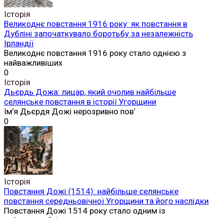
Історія
Великоднє повстання 1916 року: як повстання в
Дубліні започаткувало боротьбу за незалежність
Ірландії
Великоднє повстання 1916 року стало однією з
найважливіших
0
Історія
Дьєрдь Дожа: лицар, який очолив найбільше
селянське повстання в історії Угорщини
Ім’я Дьєрдя Дожі нерозривно пов’
0
Історія
Повстання Дожі (1514): найбільше селянське
повстання середньовічної Угорщини та його наслідки
Повстання Дожі 1514 року стало одним із