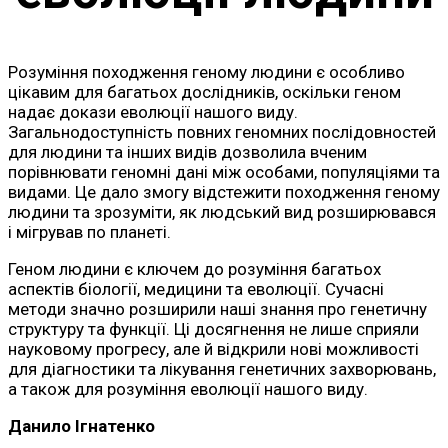
Розуміння походження геному людини є особливо
цікавим для багатьох дослідників, оскільки геном
надає докази еволюції нашого виду.
Загальнодоступність повних геномних послідовностей
для людини та інших видів дозволила вченим
порівнювати геномні дані між особами, популяціями та
видами. Це дало змогу відстежити походження геному
людини та зрозуміти, як людський вид розширювався
і мігрував по планеті.
Геном людини є ключем до розуміння багатьох
аспектів біології, медицини та еволюції. Сучасні
методи значно розширили наші знання про генетичну
структуру та функції. Ці досягнення не лише сприяли
науковому прогресу, але й відкрили нові можливості
для діагностики та лікування генетичних захворювань,
а також для розуміння еволюції нашого виду.
Данило Ігнатенко