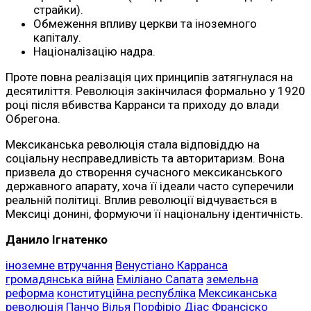
страйки).
Обмеження впливу церкви та іноземного
капіталу.
Націоналізацію надра.
Проте повна реалізація цих принципів затягнулася на
десятиліття. Революція закінчилася формально у 1920
році після вбивства Карранси та приходу до влади
Обрегона.
Мексиканська революція стала відповіддю на
соціальну несправедливість та авторитаризм. Вона
призвела до створення сучасного мексиканського
державного апарату, хоча її ідеали часто суперечили
реальній політиці. Вплив революції відчувається в
Мексиці донині, формуючи її національну ідентичність.
Данило Ігнатенко
іноземне втручання
Венустіано Карранса
громадянська війна
Еміліано Сапата
земельна
реформа
конституційна республіка
Мексиканська
революція
Панчо Вілья
Порфіріо Діас
Франсіско