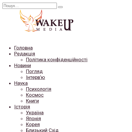
Перейти
Search
до
for:
вмісту
Головна
Редакція
Політика конфіденційності
Новини
Погляд
Інтерв’ю
Наука
Психологія
Космос
Книги
Історія
Україна
Японія
Корея
Близький Схід