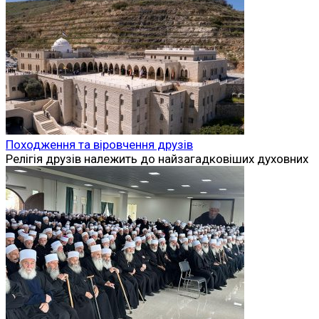
Походження та віровчення друзів
Релігія друзів належить до найзагадковіших духовних