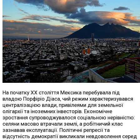
На початку XX століття Мексика перебувала під
владою Порфіріо Діаса, чий режим характеризувався
централізацією влади, привілеями для земельної
олігархії та іноземних інвесторів. Економічне
зростання супроводжувалося соціальною нерівністю:
селяни масово втрачали землі, а робітничий клас
зазнавав експлуатації. Політичні репресії та
відсутність демократії викликали невдоволення серед