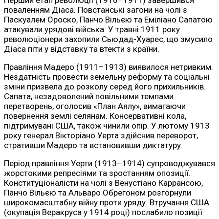
поваленням Діаса. Повстанські загони на чолі з
Паскуалем Ороско, Панчо Вільєю та Еміліано Сапатою
атакували урядові війська. У травні 1911 року
революціонери захопили Сьюдад-Хуарес, що змусило
Діаса піти у відставку та втекти з країни.
Правління Мадеро (1911–1913) виявилося нетривким.
Нездатність провести земельну реформу та соціальні
зміни призвела до розколу серед його прихильників.
Сапата, незадоволений повільними темпами
перетворень, оголосив «План Аялу», вимагаючи
повернення землі селянам. Консервативні кола,
підтримувані США, також чинили опір. У лютому 1913
року генерал Вікторіано Уерта здійснив переворот,
стративши Мадеро та встановивши диктатуру.
Період правління Уерти (1913–1914) супроводжувався
жорстокими репресіями та зростанням опозиції.
Конституціоналісти на чолі з Венустіано Каррансою,
Панчо Вільєю та Альваро Обрегоном розгорнули
широкомасштабну війну проти уряду. Втручання США
(окупація Веракруса у 1914 році) послабило позиції