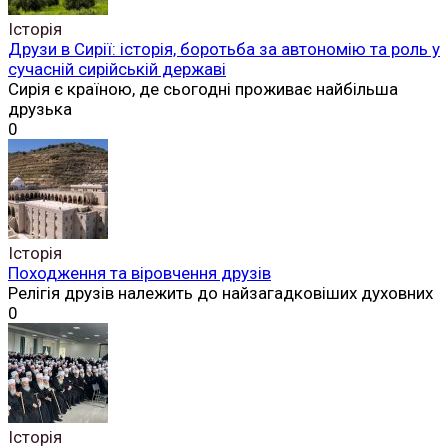
Історія
Друзи в Сирії: історія, боротьба за автономію та роль у
сучасній сирійській державі
Сирія є країною, де сьогодні проживає найбільша
друзька
0
Історія
Походження та віровчення друзів
Релігія друзів належить до найзагадковіших духовних
0
Історія