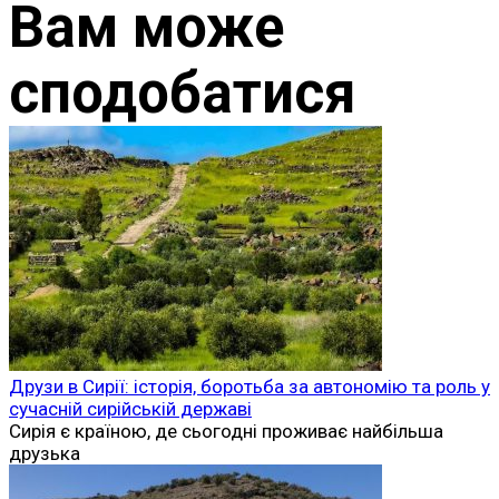
Вам може
сподобатися
Друзи в Сирії: історія, боротьба за автономію та роль у
сучасній сирійській державі
Сирія є країною, де сьогодні проживає найбільша
друзька