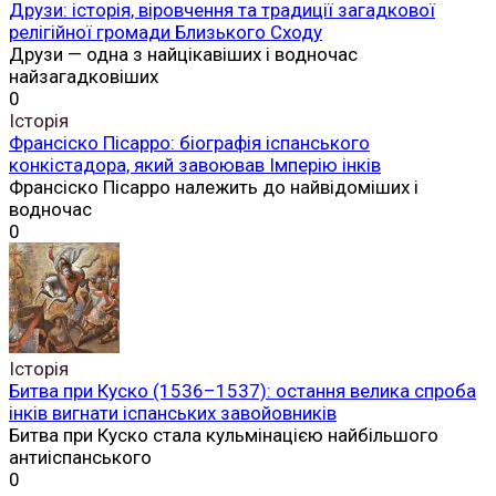
Друзи: історія, віровчення та традиції загадкової
релігійної громади Близького Сходу
Друзи — одна з найцікавіших і водночас
найзагадковіших
0
Історія
Франсіско Пісарро: біографія іспанського
конкістадора, який завоював Імперію інків
Франсіско Пісарро належить до найвідоміших і
водночас
0
Історія
Битва при Куско (1536–1537): остання велика спроба
інків вигнати іспанських завойовників
Битва при Куско стала кульмінацією найбільшого
антиіспанського
0