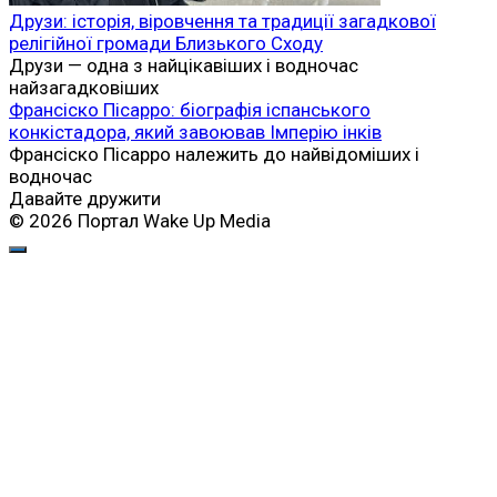
Друзи: історія, віровчення та традиції загадкової
релігійної громади Близького Сходу
Друзи — одна з найцікавіших і водночас
найзагадковіших
Франсіско Пісарро: біографія іспанського
конкістадора, який завоював Імперію інків
Франсіско Пісарро належить до найвідоміших і
водночас
Давайте дружити
© 2026 Портал Wake Up Media