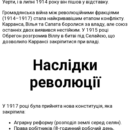
Уерти, і в липні 1914 року він пішов у відставку.
Громадянська війна між революційними фракціями
(1914–1917) стала найкривавішим етапом конфлікту.
Карранса, Вілья та Сапата боролися за владу, але союз
останніх двох виявився нестійким. У 1915 році
Обрегон розгромив Віллу в битві під Селайєю, що
дозволило Каррансі закріпитися при владі.
Наслідки
революції
У 1917 році була прийнята нова конституція, яка
закріпила:
Аграрну реформу (розподіл землі серед селян).
Права робітників (8-годинний робочий день,