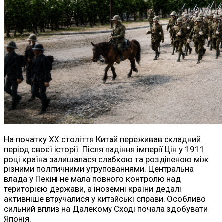
На початку XX століття Китай переживав складний
період своєї історії. Після падіння імперії Цін у 1911
році країна залишалася слабкою та розділеною між
різними політичними угрупованнями. Центральна
влада у Пекіні не мала повного контролю над
територією держави, а іноземні країни дедалі
активніше втручалися у китайські справи. Особливо
сильний вплив на Далекому Сході почала здобувати
Японія.