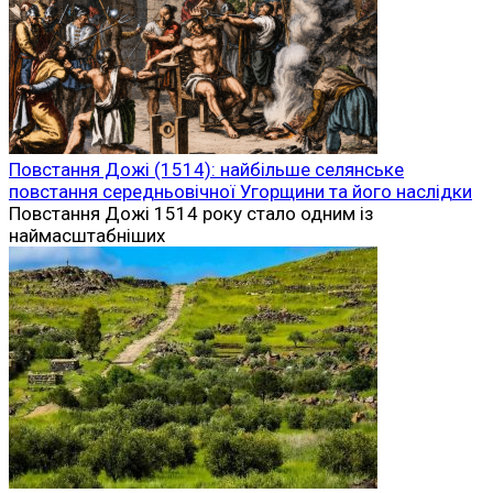
Повстання Дожі (1514): найбільше селянське
повстання середньовічної Угорщини та його наслідки
Повстання Дожі 1514 року стало одним із
наймасштабніших