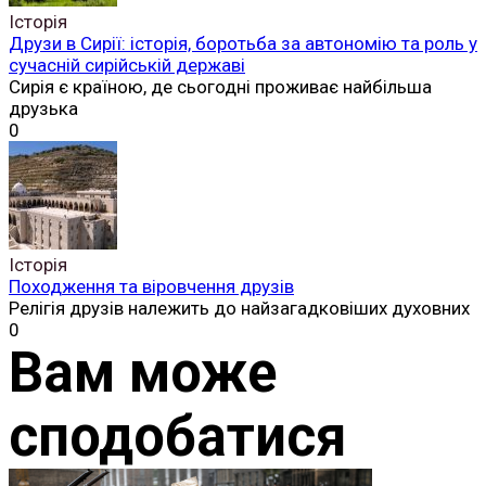
Історія
Друзи в Сирії: історія, боротьба за автономію та роль у
сучасній сирійській державі
Сирія є країною, де сьогодні проживає найбільша
друзька
0
Історія
Походження та віровчення друзів
Релігія друзів належить до найзагадковіших духовних
0
Вам може
сподобатися