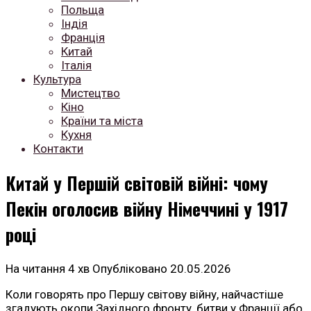
Польща
Індія
Франція
Китай
Італія
Культура
Мистецтво
Кіно
Країни та міста
Кухня
Контакти
Китай у Першій світовій війні: чому
Пекін оголосив війну Німеччині у 1917
році
На читання
4 хв
Опубліковано
20.05.2026
Коли говорять про Першу світову війну, найчастіше
згадують окопи Західного фронту, битви у Франції або