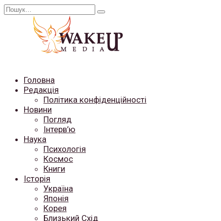
Перейти
Search
до
for:
вмісту
Головна
Редакція
Політика конфіденційності
Новини
Погляд
Інтерв’ю
Наука
Психологія
Космос
Книги
Історія
Україна
Японія
Корея
Близький Схід