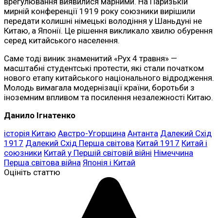
врегулювання виявилися марними. На Паризькій
мирній конференції 1919 року союзники вирішили
передати колишні німецькі володіння у Шаньдуні не
Китаю, а Японії. Це рішення викликало хвилю обурення
серед китайського населення.
Саме тоді виник знаменитий «Рух 4 травня» —
масштабні студентські протести, які стали початком
нового етапу китайського національного відродження.
Молодь вимагала модернізації країни, боротьби з
іноземним впливом та посилення незалежності Китаю.
Данило Ігнатенко
історія Китаю
Австро-Угорщина
Антанта
Далекий Схід
1917
Далекий Схід Перша світова
Китай 1917
Китай і
союзники
Китай у Першій світовій війні
Німеччина
Перша світова війна
Японія і Китай
Оцініть статтю