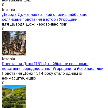
найважливіших
0
Історія
Дьєрдь Дожа: лицар, який очолив найбільше
селянське повстання в історії Угорщини
Ім’я Дьєрдя Дожі нерозривно пов’
0
Історія
Повстання Дожі (1514): найбільше селянське
повстання середньовічної Угорщини та його наслідки
Повстання Дожі 1514 року стало одним із
наймасштабніших
0