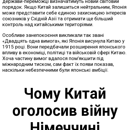
держави-переможці визначатимуть новий світовий
порядок. Якщо Китай залишиться нейтральним, Японія
може представити себе єдиною захисницею інтересів
союзників у Східній Азії та отримати ще більший
контроль над китайськими територіями.
Особливе занепокоєння викликали так звані
«Двадцять одна вимога», які Японія висунула Китаю у
1915 році. Вони передбачали розширення японського
впливу в економіці, політиці та військовій сфері Китаю.
Хоча частину вимог вдалося пом’якшити під
міжнародним тиском, сам факт їх появи показав,
наскільки небезпечними були японські амбіції.
Чому Китай
оголосив війну
Німеччині