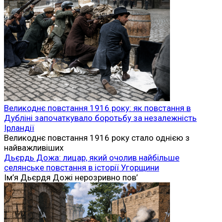
Великоднє повстання 1916 року: як повстання в
Дубліні започаткувало боротьбу за незалежність
Ірландії
Великоднє повстання 1916 року стало однією з
найважливіших
Дьєрдь Дожа: лицар, який очолив найбільше
селянське повстання в історії Угорщини
Ім’я Дьєрдя Дожі нерозривно пов’