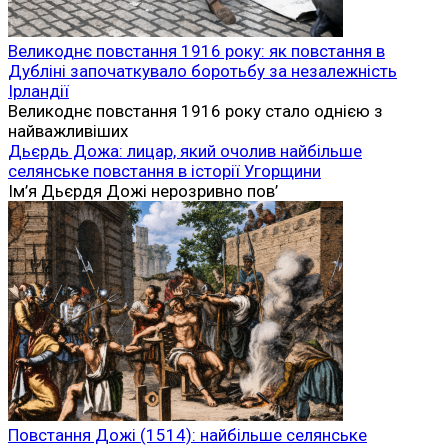
Великоднє повстання 1916 року: як повстання в
Дубліні започаткувало боротьбу за незалежність
Ірландії
Великоднє повстання 1916 року стало однією з
найважливіших
Дьєрдь Дожа: лицар, який очолив найбільше
селянське повстання в історії Угорщини
Ім’я Дьєрдя Дожі нерозривно пов’
Повстання Дожі (1514): найбільше селянське