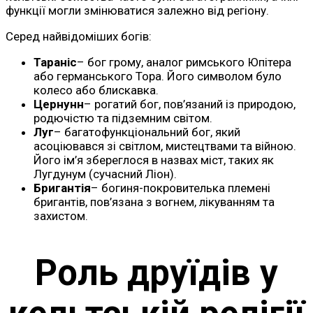
функції могли змінюватися залежно від регіону.
Серед найвідоміших богів:
Тараніс
– бог грому, аналог римського Юпітера
або германського Тора. Його символом було
колесо або блискавка.
Цернунн
– рогатий бог, пов’язаний із природою,
родючістю та підземним світом.
Луг
– багатофункціональний бог, який
асоціювався зі світлом, мистецтвами та війною.
Його ім’я збереглося в назвах міст, таких як
Лугдунум (сучасний Ліон).
Бригантія
– богиня-покровителька племені
бригантів, пов’язана з вогнем, лікуванням та
захистом.
Роль друїдів у