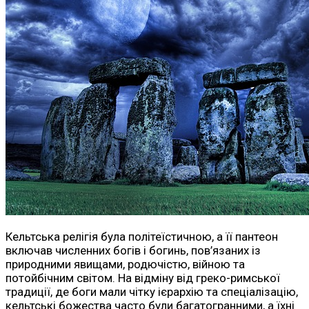
Кельтська релігія була політеїстичною, а її пантеон
включав численних богів і богинь, пов’язаних із
природними явищами, родючістю, війною та
потойбічним світом. На відміну від греко-римської
традиції, де боги мали чітку ієрархію та спеціалізацію,
кельтські божества часто були багатогранними, а їхні