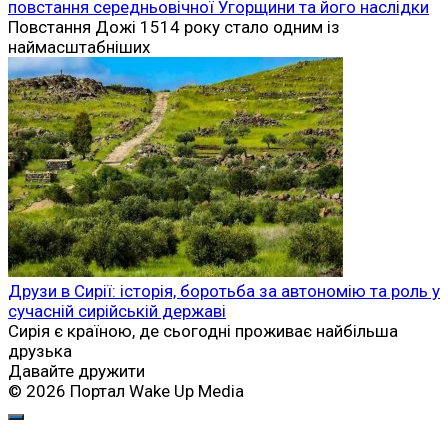
повстання середньовічної Угорщини та його наслідки
Повстання Дожі 1514 року стало одним із
наймасштабніших
Друзи в Сирії: історія, боротьба за автономію та роль у
сучасній сирійській державі
Сирія є країною, де сьогодні проживає найбільша
друзька
Давайте дружити
© 2026 Портал Wake Up Media