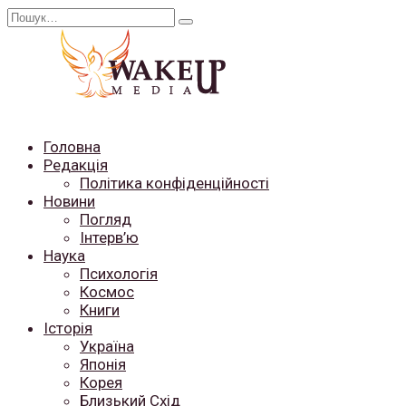
Перейти
Search
до
for:
вмісту
Головна
Редакція
Політика конфіденційності
Новини
Погляд
Інтерв’ю
Наука
Психологія
Космос
Книги
Історія
Україна
Японія
Корея
Близький Схід