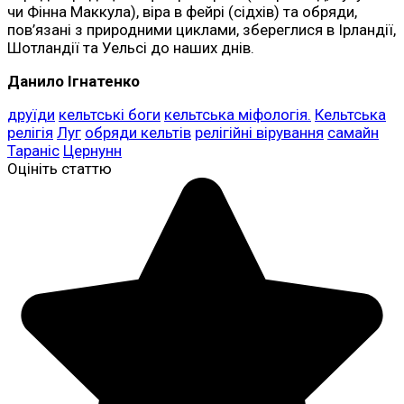
чи Фінна Маккула), віра в фейрі (сідхів) та обряди,
пов’язані з природними циклами, збереглися в Ірландії,
Шотландії та Уельсі до наших днів.
Данило Ігнатенко
друїди
кельтські боги
кельтська міфологія.
Кельтська
релігія
Луг
обряди кельтів
релігійні вірування
самайн
Тараніс
Цернунн
Оцініть статтю