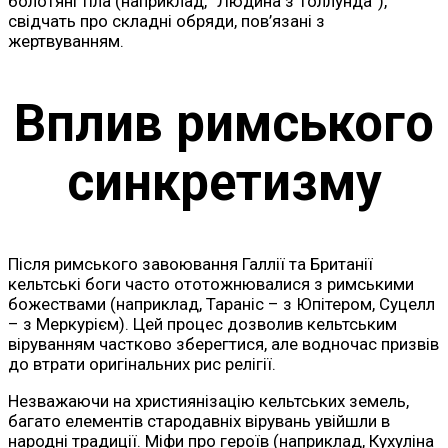
болотяні тіла (наприклад, “Людина з Толлунда”),
свідчать про складні обряди, пов’язані з
жертвуванням.
Вплив римського
синкретизму
Після римського завоювання Галлії та Британії
кельтські боги часто ототожнювалися з римськими
божествами (наприклад, Тараніс – з Юпітером, Суцелл
– з Меркурієм). Цей процес дозволив кельтським
віруванням частково зберегтися, але водночас призвів
до втрати оригінальних рис релігії.
Незважаючи на християнізацію кельтських земель,
багато елементів стародавніх вірувань увійшли в
народні традиції. Міфи про героїв (наприклад, Кухуліна