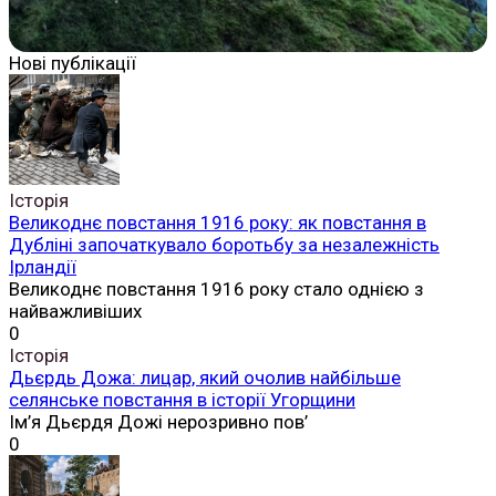
Нові публікації
Історія
Великоднє повстання 1916 року: як повстання в
Дубліні започаткувало боротьбу за незалежність
Ірландії
Великоднє повстання 1916 року стало однією з
найважливіших
0
Історія
Дьєрдь Дожа: лицар, який очолив найбільше
селянське повстання в історії Угорщини
Ім’я Дьєрдя Дожі нерозривно пов’
0