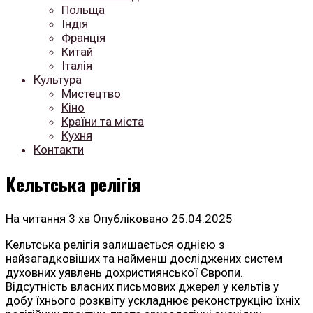
Польща
Індія
Франція
Китай
Італія
Культура
Мистецтво
Кіно
Країни та міста
Кухня
Контакти
Кельтська релігія
На читання
3 хв
Опубліковано
25.04.2025
Кельтська релігія залишається однією з
найзагадковіших та найменш досліджених систем
духовних уявлень дохристиянської Європи.
Відсутність власних письмових джерел у кельтів у
добу їхнього розквіту ускладнює реконструкцію їхніх