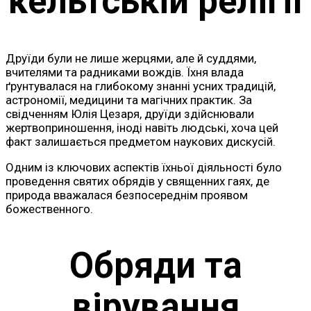
кельтській релігії
Друїди були не лише жерцями, але й суддями,
вчителями та радниками вождів. Їхня влада
ґрунтувалася на глибокому знанні усних традицій,
астрономії, медицини та магічних практик. За
свідченням Юлія Цезаря, друїди здійснювали
жертвоприношення, іноді навіть людські, хоча цей
факт залишається предметом наукових дискусій.
Одним із ключових аспектів їхньої діяльності було
проведення святих обрядів у священних гаях, де
природа вважалася безпосереднім проявом
божественного.
Обряди та
вірування