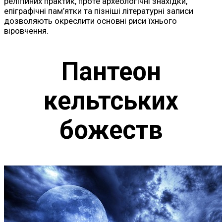
релігійних практик, проте археологічні знахідки,
епіграфічні пам’ятки та пізніші літературні записи
дозволяють окреслити основні риси їхнього
віровчення.
Пантеон
кельтських
божеств