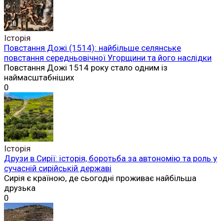
Історія
Повстання Дожі (1514): найбільше селянське
повстання середньовічної Угорщини та його наслідки
Повстання Дожі 1514 року стало одним із
наймасштабніших
0
Історія
Друзи в Сирії: історія, боротьба за автономію та роль у
сучасній сирійській державі
Сирія є країною, де сьогодні проживає найбільша
друзька
0