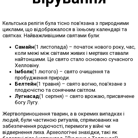
Кельтська релігія була тісно пов’язана з природними
циклами, що відображалося в їхньому календарі та
святках. Найважливішими святами були:
Самайн
(1 листопада) – початок нового року, час,
коли межі між світами живих і мертвих ставали
найтоншими. Це свято стало основою сучасного
Хелловіну.
Імболк
(1 лютого) – свято очищення та
пробудження природи.
Белтейн
(1 травня) – свято вогню, пов’язане з
плодючістю та сонячним світлом.
Лугнасад
(1 серпня) – свято врожаю, присвячене
богу Лугу.
Жертвоприношення тварин, а в окремих випадках і
людей, були частиною ритуалів, спрямованих на
забезпечення родючості, перемоги у війні чи
відвернення лиха. Археологічні знахідки, такі як