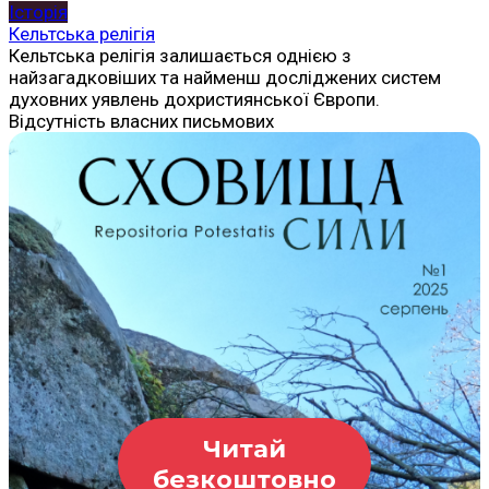
Історія
Кельтська релігія
Кельтська релігія залишається однією з
найзагадковіших та найменш досліджених систем
духовних уявлень дохристиянської Європи.
Відсутність власних письмових
Читай
безкоштовно