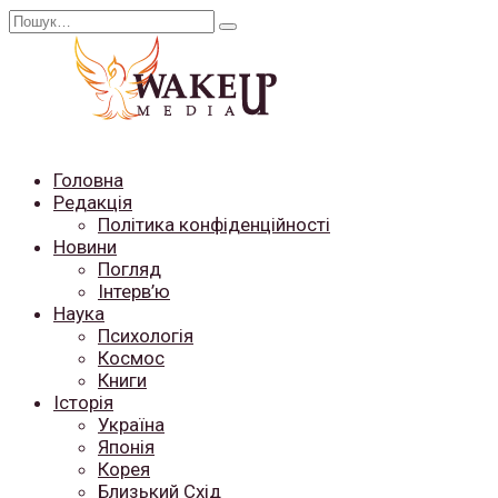
Перейти
Search
до
for:
вмісту
Головна
Редакція
Політика конфіденційності
Новини
Погляд
Інтерв’ю
Наука
Психологія
Космос
Книги
Історія
Україна
Японія
Корея
Близький Схід