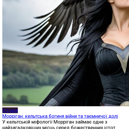
Історія
Морріган: кельтська богиня війни та таємничої долі
У кельтській міфології Морріган займає одне з
найзагадковіших місць серед божественних істот.