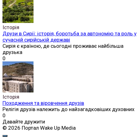
Історія
Друзи в Сирії: історія, боротьба за автономію та роль у
сучасній сирійській державі
Сирія є країною, де сьогодні проживає найбільша
друзька
0
Історія
Походження та віровчення друзів
Релігія друзів належить до найзагадковіших духовних
0
Давайте дружити
© 2026 Портал Wake Up Media