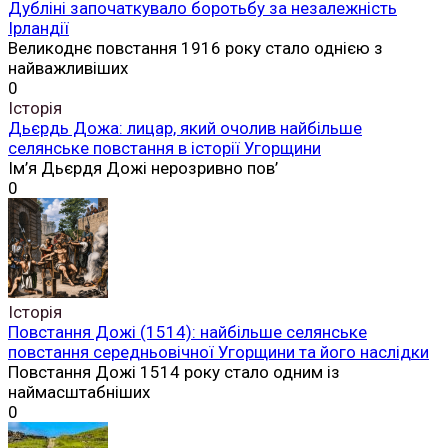
Дубліні започаткувало боротьбу за незалежність
Ірландії
Великоднє повстання 1916 року стало однією з
найважливіших
0
Історія
Дьєрдь Дожа: лицар, який очолив найбільше
селянське повстання в історії Угорщини
Ім’я Дьєрдя Дожі нерозривно пов’
0
Історія
Повстання Дожі (1514): найбільше селянське
повстання середньовічної Угорщини та його наслідки
Повстання Дожі 1514 року стало одним із
наймасштабніших
0