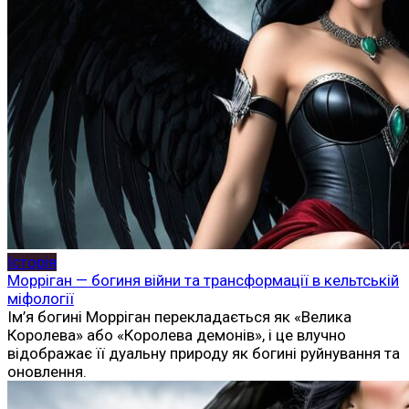
Історія
Морріган — богиня війни та трансформації в кельтській
міфології
Ім’я богині Морріган перекладається як «Велика
Королева» або «Королева демонів», і це влучно
відображає її дуальну природу як богині руйнування та
оновлення.