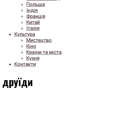
Польща
Індія
Франція
Китай
Італія
Культура
Мистецтво
Кіно
Країни та міста
Кухня
Контакти
друїди