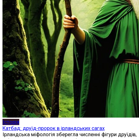
Історія
Катбад: друїд-пророк в ірландських сагах
Ірландська міфологія зберегла численні фігури друїдів,