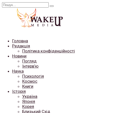
Перейти
Search
до
for:
вмісту
Головна
Редакція
Політика конфіденційності
Новини
Погляд
Інтерв’ю
Наука
Психологія
Космос
Книги
Історія
Україна
Японія
Корея
Близький Схід