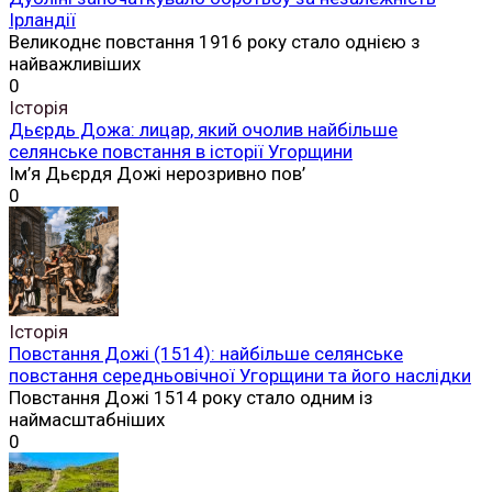
Ірландії
Великоднє повстання 1916 року стало однією з
найважливіших
0
Історія
Дьєрдь Дожа: лицар, який очолив найбільше
селянське повстання в історії Угорщини
Ім’я Дьєрдя Дожі нерозривно пов’
0
Історія
Повстання Дожі (1514): найбільше селянське
повстання середньовічної Угорщини та його наслідки
Повстання Дожі 1514 року стало одним із
наймасштабніших
0