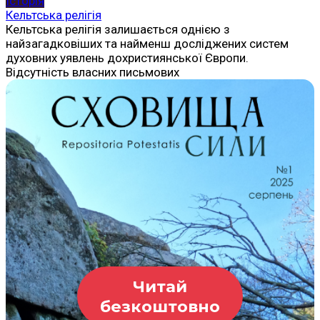
Історія
Кельтська релігія
Кельтська релігія залишається однією з
найзагадковіших та найменш досліджених систем
духовних уявлень дохристиянської Європи.
Відсутність власних письмових
Читай
безкоштовно