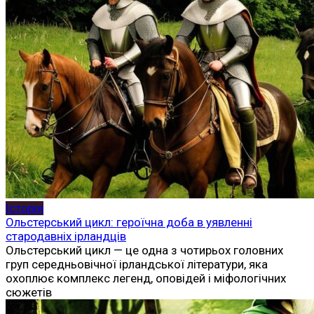
Історія
Ольстерський цикл: героїчна доба в уявленні
стародавніх ірландців
Ольстерський цикл — це одна з чотирьох головних
груп середньовічної ірландської літератури, яка
охоплює комплекс легенд, оповідей і міфологічних
сюжетів