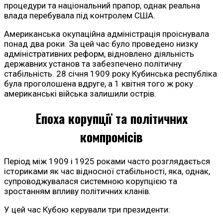
процедури та національний прапор, однак реальна
влада перебувала під контролем США.
Американська окупаційна адміністрація проіснувала
понад два роки. За цей час було проведено низку
адміністративних реформ, відновлено діяльність
державних установ та забезпечено політичну
стабільність. 28 січня 1909 року Кубинська республіка
була проголошена вдруге, а 1 квітня того ж року
американські війська залишили острів.
Епоха корупції та політичних
компромісів
Період між 1909 і 1925 роками часто розглядається
істориками як час відносної стабільності, яка, однак,
супроводжувалася системною корупцією та
зростанням впливу політичних кланів.
У цей час Кубою керували три президенти: