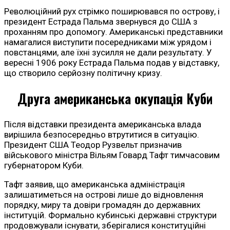
Революційний рух стрімко поширювався по острову, і
президент Естрада Пальма звернувся до США з
проханням про допомогу. Американські представники
намагалися виступити посередниками між урядом і
повстанцями, але їхні зусилля не дали результату. У
вересні 1906 року Естрада Пальма подав у відставку,
що створило серйозну політичну кризу.
Друга американська окупація Куби
Після відставки президента американська влада
вирішила безпосередньо втрутитися в ситуацію.
Президент США Теодор Рузвельт призначив
військового міністра Вільям Говард Тафт тимчасовим
губернатором Куби.
Тафт заявив, що американська адміністрація
залишатиметься на острові лише до відновлення
порядку, миру та довіри громадян до державних
інституцій. Формально кубинські державні структури
продовжували існувати, зберігалися конституційні