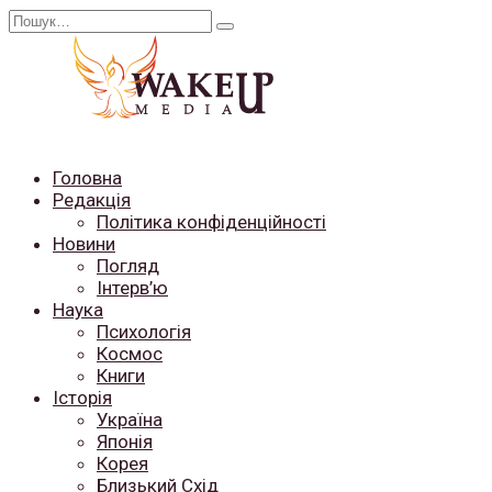
Перейти
Search
до
for:
вмісту
Головна
Редакція
Політика конфіденційності
Новини
Погляд
Інтерв’ю
Наука
Психологія
Космос
Книги
Історія
Україна
Японія
Корея
Близький Схід