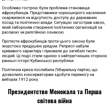
Особливо гострою була проблема становища
афрокубинців. Представники чорношкірого населення
скаржилися на відсутність доступу до державних
посад та політичної влади. Ситуацію загострив закон,
який забороняв створення політичних організацій за
расовою чи релігійною ознакою.
Протести афрокубинців проти цього закону були
жорстоко придушені урядом. Репресії набули
кривавого характеру і призвели до загибелі тисяч
людей. Ці події стали однією з найтрагічніших сторінок
ранньої історії Кубинської республіки.
Політична криза послабила Ліберальну партію, що
дозволило консерваторам здобути перемогу на
виборах 1912 року.
Президентство Менокала та Перша
світова війна