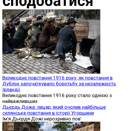
сподобатися
Великоднє повстання 1916 року: як повстання в
Дубліні започаткувало боротьбу за незалежність
Ірландії
Великоднє повстання 1916 року стало однією з
найважливіших
Дьєрдь Дожа: лицар, який очолив найбільше
селянське повстання в історії Угорщини
Ім’я Дьєрдя Дожі нерозривно пов’