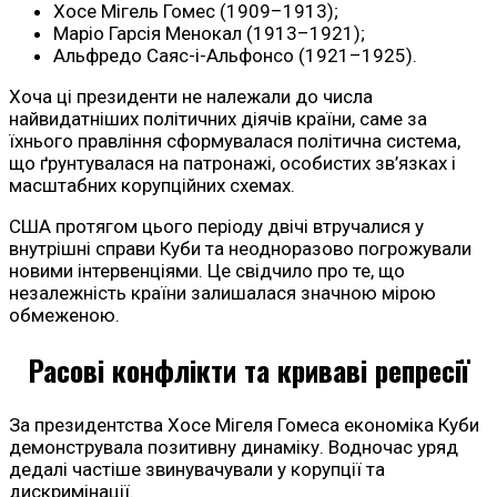
Хосе Мігель Гомес (1909–1913);
Маріо Гарсія Менокал (1913–1921);
Альфредо Саяс-і-Альфонсо (1921–1925).
Хоча ці президенти не належали до числа
найвидатніших політичних діячів країни, саме за
їхнього правління сформувалася політична система,
що ґрунтувалася на патронажі, особистих зв’язках і
масштабних корупційних схемах.
США протягом цього періоду двічі втручалися у
внутрішні справи Куби та неодноразово погрожували
новими інтервенціями. Це свідчило про те, що
незалежність країни залишалася значною мірою
обмеженою.
Расові конфлікти та криваві репресії
За президентства Хосе Мігеля Гомеса економіка Куби
демонструвала позитивну динаміку. Водночас уряд
дедалі частіше звинувачували у корупції та
дискримінації.