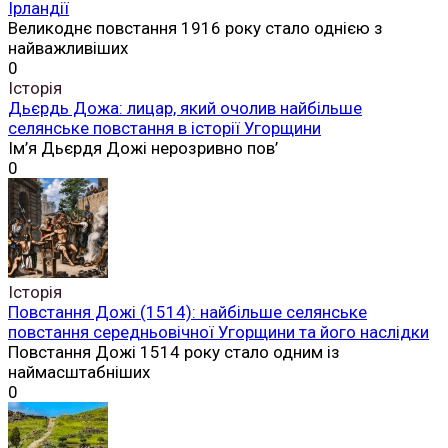
Ірландії
Великоднє повстання 1916 року стало однією з
найважливіших
0
Історія
Дьєрдь Дожа: лицар, який очолив найбільше
селянське повстання в історії Угорщини
Ім’я Дьєрдя Дожі нерозривно пов’
0
Історія
Повстання Дожі (1514): найбільше селянське
повстання середньовічної Угорщини та його наслідки
Повстання Дожі 1514 року стало одним із
наймасштабніших
0