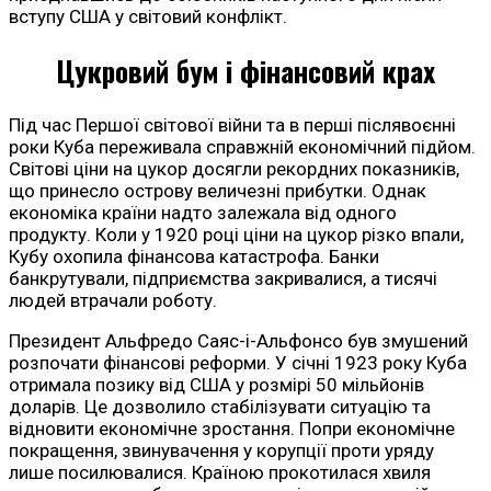
вступу США у світовий конфлікт.
Цукровий бум і фінансовий крах
Під час Першої світової війни та в перші післявоєнні
роки Куба переживала справжній економічний підйом.
Світові ціни на цукор досягли рекордних показників,
що принесло острову величезні прибутки. Однак
економіка країни надто залежала від одного
продукту. Коли у 1920 році ціни на цукор різко впали,
Кубу охопила фінансова катастрофа. Банки
банкрутували, підприємства закривалися, а тисячі
людей втрачали роботу.
Президент Альфредо Саяс-і-Альфонсо був змушений
розпочати фінансові реформи. У січні 1923 року Куба
отримала позику від США у розмірі 50 мільйонів
доларів. Це дозволило стабілізувати ситуацію та
відновити економічне зростання. Попри економічне
покращення, звинувачення у корупції проти уряду
лише посилювалися. Країною прокотилася хвиля