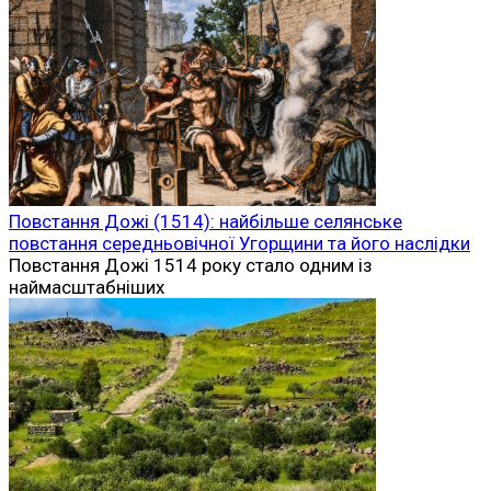
Повстання Дожі (1514): найбільше селянське
повстання середньовічної Угорщини та його наслідки
Повстання Дожі 1514 року стало одним із
наймасштабніших