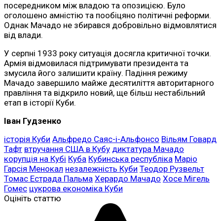
посередником між владою та опозицією. Було
оголошено амністію та пообіцяно політичні реформи.
Однак Мачадо не збирався добровільно відмовлятися
від влади.
У серпні 1933 року ситуація досягла критичної точки.
Армія відмовилася підтримувати президента та
змусила його залишити країну. Падіння режиму
Мачадо завершило майже десятиліття авторитарного
правління та відкрило новий, ще більш нестабільний
етап в історії Куби.
Іван Гудзенко
історія Куби
Альфредо Саяс-і-Альфонсо
Вільям Говард
Тафт
втручання США в Кубу
диктатура Мачадо
корупція на Кубі
Куба
Кубинська республіка
Маріо
Гарсія Менокал
незалежність Куби
Теодор Рузвельт
Томас Естрада Пальма
Херардо Мачадо
Хосе Мігель
Гомес
цукрова економіка Куби
Оцініть статтю