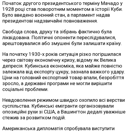
Початок другого президентського терміну Мачадо у
1928 році став поворотним моментом в історії Куби.
Було введено воєнний стан, а парламент надав
президентові надзвичайні повноваження.
Свобода слова, друку та зібрань фактично була
ліквідована. Політичні опоненти переслідувалися,
арештовувалися або змушені були залишати країну.
На початку 1930-х років ситуація різко погіршилася
через світову економічну кризу, відому як Велика
депресія. Кубинська економіка, яка майже повністю
залежала від експорту цукру, зазнала важкого удару.
Ціни на головний експортний товар впали, безробіття
зросло, а державні програми не могли вирішити
соціальні проблеми.
Невдоволення режимом швидко охопило всі верстви
суспільства. Кубинські емігранти організовували
опозиційні рухи зі США, а Вашингтон дедалі уважніше
стежив за розвитком подій.
Американська дипломатія спробувала виступити