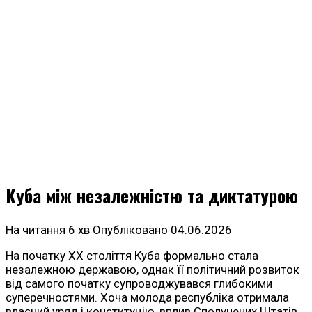
Куба між незалежністю та диктатурою
На читання
6 хв
Опубліковано
04.06.2026
На початку XX століття Куба формально стала
незалежною державою, однак її політичний розвиток
від самого початку супроводжувався глибокими
суперечностями. Хоча молода республіка отримала
власний уряд і конституцію, вплив Сполучених Штатів