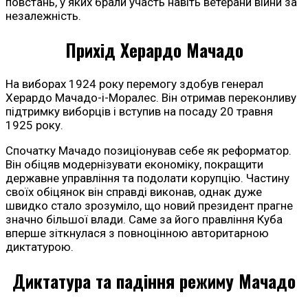
повстань, у яких брали участь навіть ветерани війни за
незалежність.
Прихід Херардо Мачадо
На виборах 1924 року перемогу здобув генерал
Херардо Мачадо-і-Моралес. Він отримав переконливу
підтримку виборців і вступив на посаду 20 травня
1925 року.
Спочатку Мачадо позиціонував себе як реформатор.
Він обіцяв модернізувати економіку, покращити
державне управління та подолати корупцію. Частину
своїх обіцянок він справді виконав, однак дуже
швидко стало зрозуміло, що новий президент прагне
значно більшої влади. Саме за його правління Куба
вперше зіткнулася з повноцінною авторитарною
диктатурою.
Диктатура та падіння режиму Мачадо