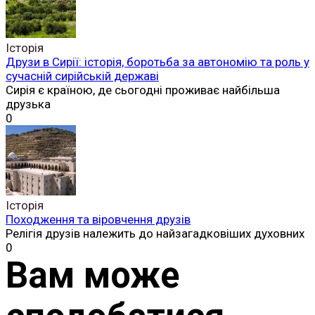
Історія
Друзи в Сирії: історія, боротьба за автономію та роль у
сучасній сирійській державі
Сирія є країною, де сьогодні проживає найбільша
друзька
0
Історія
Походження та віровчення друзів
Релігія друзів належить до найзагадковіших духовних
0
Вам може