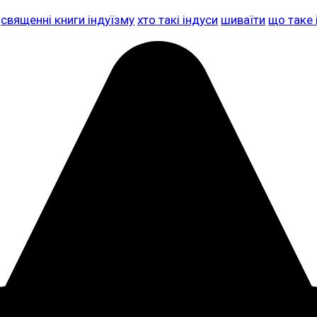
священні книги індуїзму
хто такі індуси
шиваїти
що таке 