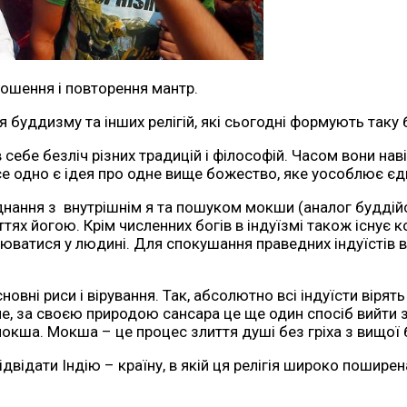
ошення і повторення мантр.
 буддизму та інших релігій, які сьогодні формують таку б
в себе безліч різних традицій і філософій. Часом вони на
 ній все одно є ідея про одне вище божество, яке уособлює
’єднання з внутрішнім я та пошуком мокши (аналог буддій
тях йогою. Крім численних богів в індуїзмі також існує к
тілюватися у людині. Для спокушання праведних індуїсті
овні риси і вірування. Так, абсолютно всі індуїсти вірять
ле, за своєю природою сансара це ще один спосіб вийти з п
я мокша. Мокша – це процес злиття душі без гріха з вищ
ідвідати Індію – країну, в якій ця релігія широко поширен