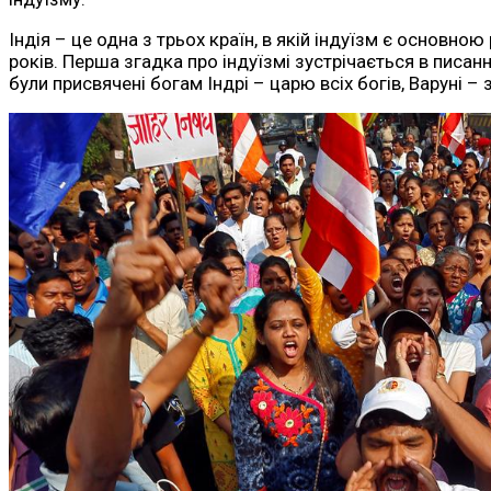
Індія – це одна з трьох країн, в якій індуїзм є основною
років. Перша згадка про індуїзмі зустрічається в писанн
були присвячені богам Індрі – царю всіх богів, Варуні – 