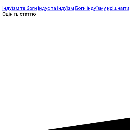
індуїзм та боги
індус та індуїзм
Боги індуїзму
крішнаїти
Оцініть статтю