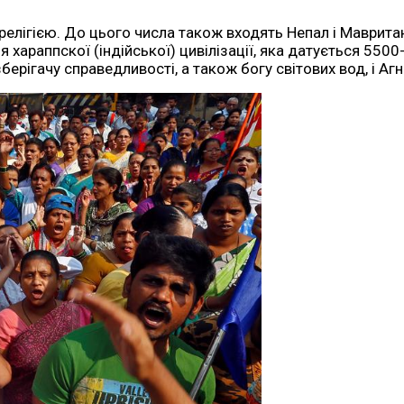
 релігією. До цього числа також входять Непал і Мавританія
я хараппскої (індійської) цивілізації, яка датується 550
зберігачу справедливості, а також богу світових вод, і Агн