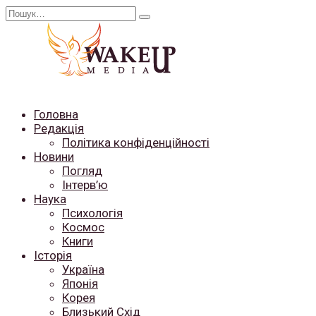
Перейти
Search
до
for:
вмісту
Головна
Редакція
Політика конфіденційності
Новини
Погляд
Інтерв’ю
Наука
Психологія
Космос
Книги
Історія
Україна
Японія
Корея
Близький Схід