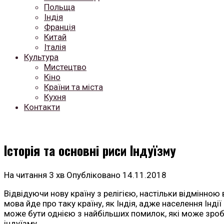
Польща
Індія
Франція
Китай
Італія
Культура
Мистецтво
Кіно
Країни та міста
Кухня
Контакти
Історія та основні риси Індуїзму
На читання
3 хв
Опубліковано
14.11.2018
Відвідуючи нову країну з релігією, настільки відмінною 
мова йде про таку країну, як Індія, адже населення Індії
може бути однією з найбільших помилок, які може зроби
індуїзму.