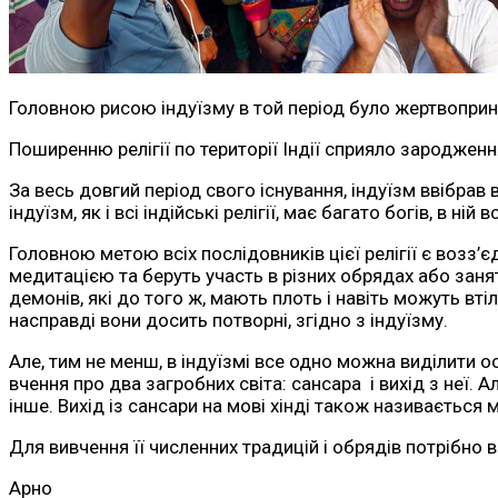
Головною рисою індуїзму в той період було жертвоприн
Поширенню релігії по території Індії сприяло зародження
За весь довгий період свого існування, індуїзм ввібрав 
індуїзм, як і всі індійські релігії, має багато богів, в
Головною метою всіх послідовників цієї релігії є возз
медитацією та беруть участь в різних обрядах або занят
демонів, які до того ж, мають плоть і навіть можуть в
насправді вони досить потворні, згідно з індуїзму.
Але, тим не менш, в індуїзмі все одно можна виділити осн
вчення про два загробних світа: сансара і вихід з неї. А
інше. Вихід із сансари на мові хінді також називаєтьс
Для вивчення її численних традицій і обрядів потрібно в
Арно