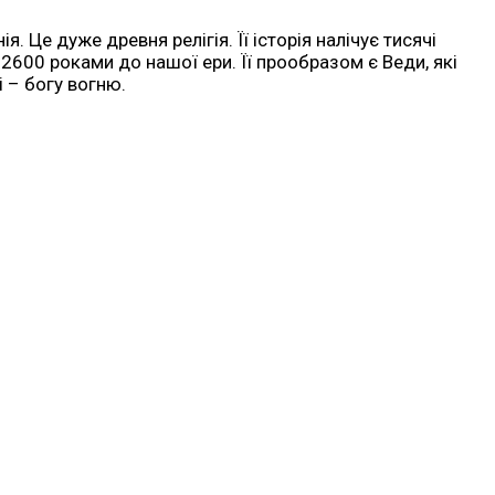
. Це дуже древня релігія. Її історія налічує тисячі
0-2600 роками до нашої ери. Її прообразом є Веди, які
і – богу вогню.