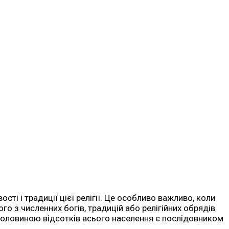
сті і традиції цієї релігії. Це особливо важливо, коли
ного з численних богів, традицій або релігійних обрядів
з половиною відсотків всього населення є послідовником