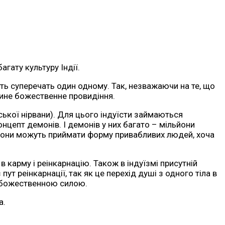
агату культуру Індії.
віть суперечать один одному. Так, незважаючи на те, що
 єдине божественне провидіння.
ської нірвани). Для цього індуїсти займаються
онцепт демонів. І демонів у них багато – мільйони
в вони можуть приймати форму привабливих людей, хоча
 в карму і реінкарнацію. Також в індуїзмі присутній
ут реінкарнації, так як це перехід душі з одного тіла в
ої божественною силою.
а.