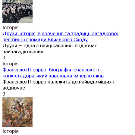
Історія
Друзи: історія, віровчення та традиції загадкової
релігійної громади Близького Сходу
Друзи — одна з найцікавіших і водночас
найзагадковіших
0
Історія
Франсіско Пісарро: біографія іспанського
конкістадора, який завоював Імперію інків
Франсіско Пісарро належить до найвідоміших і
водночас
0
Історія