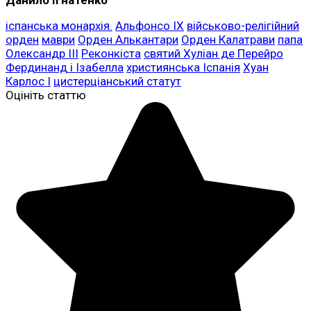
іспанська монархія.
Альфонсо IX
військово-релігійний
орден
маври
Орден Алькантари
Орден Калатрави
папа
Олександр III
Реконкіста
святий Хуліан де Перейро
Фердинанд і Ізабелла
християнська Іспанія
Хуан
Карлос I
цистерціанський статут
Оцініть статтю