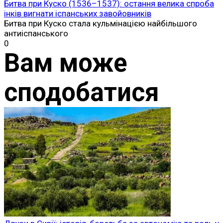
Битва при Куско (1536–1537): остання велика спроба
інків вигнати іспанських завойовників
Битва при Куско стала кульмінацією найбільшого
антиіспанського
0
Вам може
сподобатися