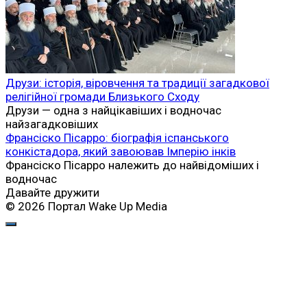
Друзи: історія, віровчення та традиції загадкової
релігійної громади Близького Сходу
Друзи — одна з найцікавіших і водночас
найзагадковіших
Франсіско Пісарро: біографія іспанського
конкістадора, який завоював Імперію інків
Франсіско Пісарро належить до найвідоміших і
водночас
Давайте дружити
© 2026 Портал Wake Up Media