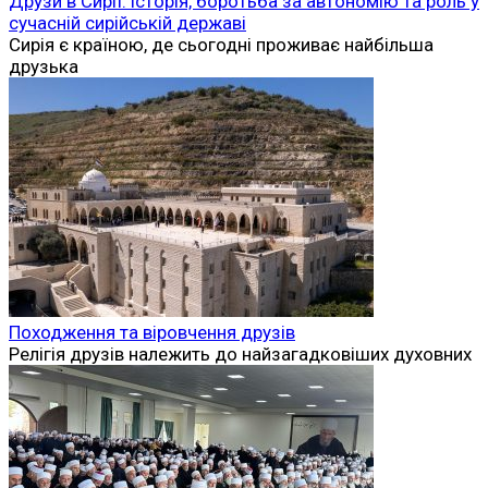
Друзи в Сирії: історія, боротьба за автономію та роль у
сучасній сирійській державі
Сирія є країною, де сьогодні проживає найбільша
друзька
Походження та віровчення друзів
Релігія друзів належить до найзагадковіших духовних