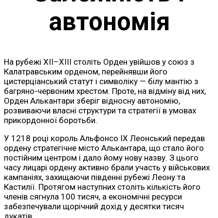
автономія
На рубежі XII–XIII століть Орден увійшов у союз з
Калатравським орденом, перейнявши його
цистерціанський статут і символіку — білу мантію з
багряно-червоним хрестом. Проте, на відміну від них,
Орден Алькантари зберіг відносну автономію,
розвиваючи власні структури та стратегії в умовах
прикордонної боротьби.
У 1218 році король Альфонсо IX Леонський передав
ордену стратегічне місто Алькантара, що стало його
постійним центром і дало йому нову назву. З цього
часу лицарі ордену активно брали участь у військових
кампаніях, захищаючи південні рубежі Леону та
Кастилії. Протягом наступних століть кількість його
членів сягнула 100 тисяч, а економічні ресурси
забезпечували щорічний дохід у десятки тисяч
дукатів.