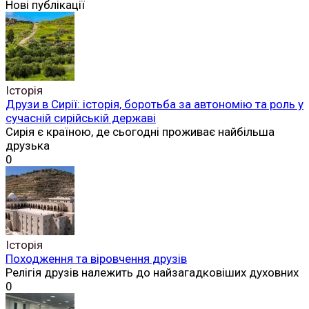
Нові публікації
Історія
Друзи в Сирії: історія, боротьба за автономію та роль у
сучасній сирійській державі
Сирія є країною, де сьогодні проживає найбільша
друзька
0
Історія
Походження та віровчення друзів
Релігія друзів належить до найзагадковіших духовних
0