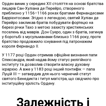
Орден виник у середині XII століття на основі братства
лицарів Сан-Хуліана де Перейро, створеного
приблизно у 1156–1166 роках братами Фернандесами
Баррієнтосами. Згідно з легендою, святий Хуліан де
Перейро закликав братів побудувати фортецю на
березі річки Тахо з метою захисту християнських
поселень від маврів. Дон Суеро, один з братів, загинув
у боротьбі з мусульманами близько 1166 року, проте
братство продовжило існування під патронажем
короля Фернандо ІІ.
У 1177 році Орден отримав офіційне визнання папи
Олександра, який надав йому статус релігійного
інституту та дозволив створити власну духовну
ієрархію. А вже у 1183 році інший понтифік — папа
Луцій III — затвердив для нього чернечий статут
святого Бенедикта і титул магістра, що свідчило про
інституційну зрілість Ордену.
Залежність і