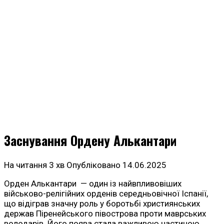
Заснування Ордену Алькантари
На читання
3 хв
Опубліковано
14.06.2025
Орден Алькантари — один із найвпливовіших
військово-релігійних орденів середньовічної Іспанії,
що відіграв значну роль у боротьбі християнських
держав Піренейського півострова проти маврських
володарів. Його поява стала важливою частиною