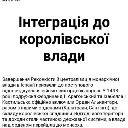
Інтеграція до
королівської
влади
Завершення Реконкісти й централізація монархічної
влади в Іспанії призвели до поступового
підпорядкування військових орденів короні. У 1493
році подружжя Фердинанд II Арагонський та Ізабелла I
Кастильська офіційно включили Орден Алькантари,
разом з іншими орденами (Калатрави, Сант’яго), до
складу королівської спадщини. Відтоді його території
та доходи стали частиною державної системи, а влада
над орденом перейшла до монарха.