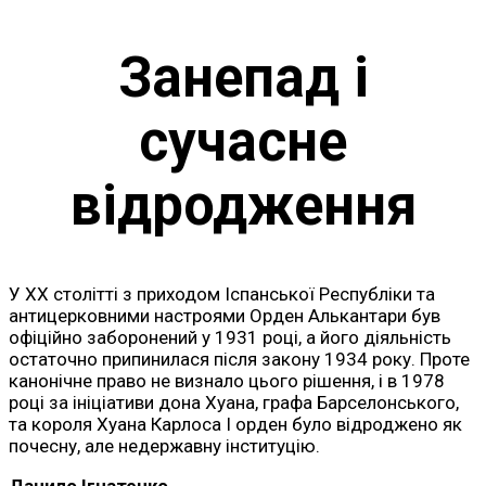
Занепад і
сучасне
відродження
У ХХ столітті з приходом Іспанської Республіки та
антицерковними настроями Орден Алькантари був
офіційно заборонений у 1931 році, а його діяльність
остаточно припинилася після закону 1934 року. Проте
канонічне право не визнало цього рішення, і в 1978
році за ініціативи дона Хуана, графа Барселонського,
та короля Хуана Карлоса І орден було відроджено як
почесну, але недержавну інституцію.
Данило Ігнатенко