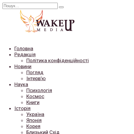
Перейти
Search
до
for:
вмісту
Головна
Редакція
Політика конфіденційності
Новини
Погляд
Інтерв’ю
Наука
Психологія
Космос
Книги
Історія
Україна
Японія
Корея
Близький Схід