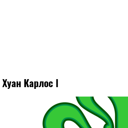
Хуан Карлос I