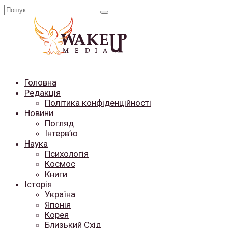
Перейти
Search
до
for:
вмісту
Головна
Редакція
Політика конфіденційності
Новини
Погляд
Інтерв’ю
Наука
Психологія
Космос
Книги
Історія
Україна
Японія
Корея
Близький Схід