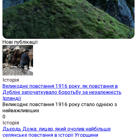
Нові публікації
Історія
Великоднє повстання 1916 року: як повстання в
Дубліні започаткувало боротьбу за незалежність
Ірландії
Великоднє повстання 1916 року стало однією з
найважливіших
0
Історія
Дьєрдь Дожа: лицар, який очолив найбільше
селянське повстання в історії Угорщини