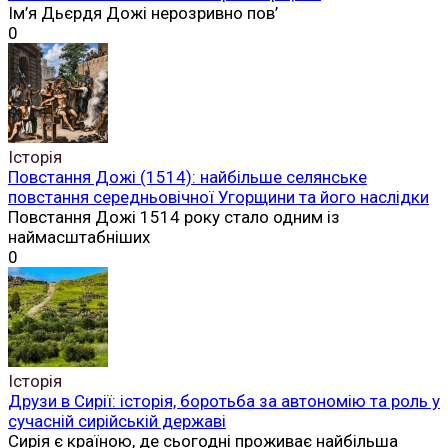
Ім’я Дьєрдя Дожі нерозривно пов’
0
Історія
Повстання Дожі (1514): найбільше селянське
повстання середньовічної Угорщини та його наслідки
Повстання Дожі 1514 року стало одним із
наймасштабніших
0
Історія
Друзи в Сирії: історія, боротьба за автономію та роль у
сучасній сирійській державі
Сирія є країною, де сьогодні проживає найбільша