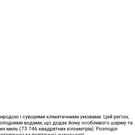
риродою і суворими кліматичними умовами. Цей регіон,
й холодними водами, що додає йому особливого шарму та
их миль (73 746 квадратних кілометрів). Розподіл
сторичної та політичної значущості.