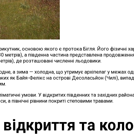
кутник, основою якого є протока Бігля. Його фізичні хар
180 метрів), а південна частина представлена продовжен
етрів), де розташовані численні льодовики.
одне, а зима — холодна, що утримує архіпелаг у межах од
аких як Байя-Фелікс на острові Десоласьйон (Чилі), випада
мм.
матичні умови. У відкритих південних та західних района
си, а північні рівнини покриті степовими травами.
я відкриття та коло