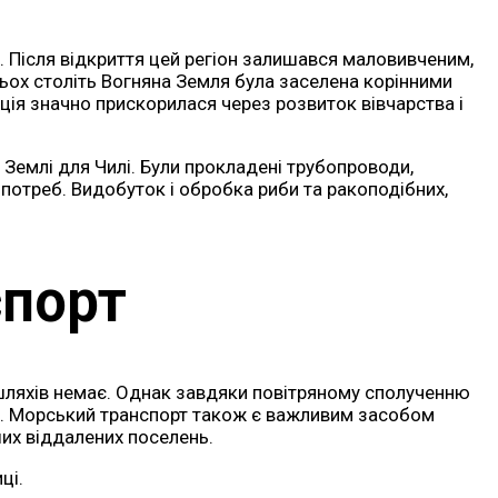
і. Після відкриття цей регіон залишався маловивченим,
ьох століть Вогняна Земля була заселена корінними
ація значно прискорилася через розвиток вівчарства і
 Землі для Чилі. Були прокладені трубопроводи,
потреб. Видобуток і обробка риби та ракоподібних,
спорт
 шляхів немає. Однак завдяки повітряному сполученню
ика. Морський транспорт також є важливим засобом
ших віддалених поселень.
ці.