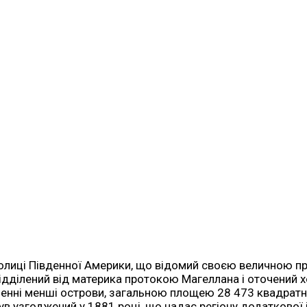
колиці Південної Америки, що відомий своєю величною п
 відділений від материка протокою Магеллана і оточени
сленні менші острови, загальною площею 28 473 квадратн
в узгоджений у 1881 році, що надає регіону додаткової і