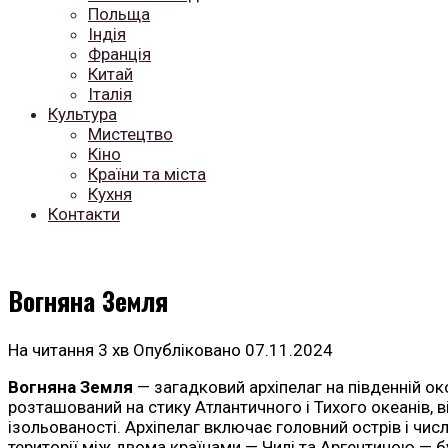
Польща
Індія
Франція
Китай
Італія
Культура
Мистецтво
Кіно
Країни та міста
Кухня
Контакти
Вогняна Земля
На читання
3 хв
Опубліковано
07.11.2024
Вогняна Земля
— загадковий архіпелаг на південній о
розташований на стику Атлантичного і Тихого океанів,
ізольованості. Архіпелаг включає головний острів і чи
території між двома країнами — Чилі та Аргентиною — бу