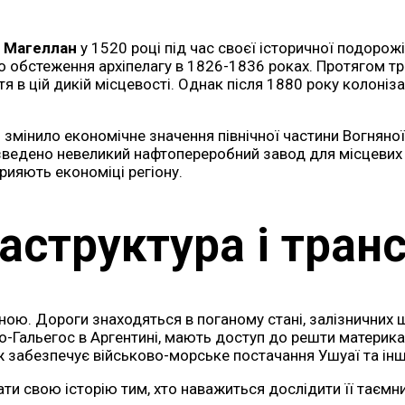
 Магеллан
у 1520 році під час своєї історичної подорож
 обстеження архіпелагу в 1826-1836 роках. Протягом тр
я в цій дикій місцевості. Однак після 1880 року колоніз
 змінило економічне значення північної частини Вогняної
 зведено невеликий нафтопереробний завод для місцевих 
прияють економіці регіону.
аструктура і тран
ою. Дороги знаходяться в поганому стані, залізничних
а Ріо-Гальегос в Аргентині, мають доступ до решти матер
ож забезпечує військово-морське постачання Ушуаї та ін
и свою історію тим, хто наважиться дослідити її таємни