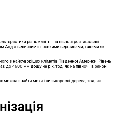
актеристики різноманітні: на півночі розташовані
ням Анд з величними гірськими вершинами, такими як
ного з найсуворіших кліматів Південної Америки. Рівень
є до 4600 мм дощу на рік, тоді як на півночі, в районі
х можна знайти мохи і низькорослі дерева, тоді як
нізація