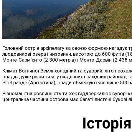
Головний острів архіпелагу за своєю формою нагадує три
льодовикові озера і низовини, висотою до 600 футів (
Монте-Сарм’єнто (2 300 метрів) і Монте-Дарвін (2 438 м
Клімат Вогняної Землі холодний та суворий: літо прохол
опадів дуже різниться: у південних і західних районах, т
Ріо-Гранде (Аргентина), опади обмежуються лише 500 
Різноманітна рослинність також віддзеркалює суворі клі
центральна частина острова має багаті листяні букові лі
Історі