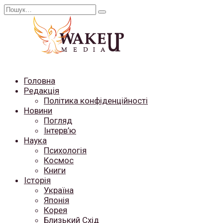
Перейти
Search
до
for:
вмісту
Головна
Редакція
Політика конфіденційності
Новини
Погляд
Інтерв’ю
Наука
Психологія
Космос
Книги
Історія
Україна
Японія
Корея
Близький Схід