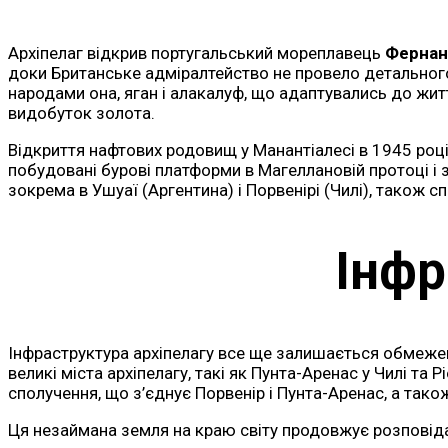
Архіпелаг відкрив португальський мореплавець
Фернан
доки Британське адміралтейство не провело детального
народами она, яган і алакалуф, що адаптувались до житт
видобуток золота.
Відкриття нафтових родовищ у Манантіалесі в 1945 році
побудовані бурові платформи в Магеллановій протоці і
зокрема в Ушуаї (Аргентина) і Порвенірі (Чилі), також с
Інфр
Інфраструктура архіпелагу все ще залишається обмежен
великі міста архіпелагу, такі як Пунта-Аренас у Чилі т
сполучення, що з’єднує Порвенір і Пунта-Аренас, а так
Ця незаймана земля на краю світу продовжує розповідат