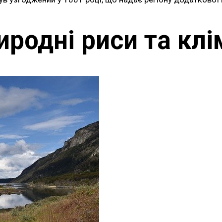
иродні риси та клі