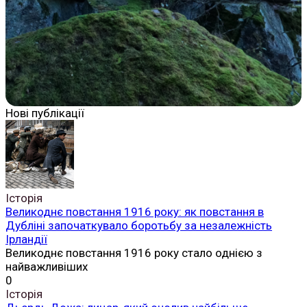
Нові публікації
Історія
Великоднє повстання 1916 року: як повстання в
Дубліні започаткувало боротьбу за незалежність
Ірландії
Великоднє повстання 1916 року стало однією з
найважливіших
0
Історія