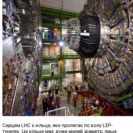
Серцем LHC є кільце, яке пролягає по колу LEP-
тунелю. Це кільце має дуже малий діаметр, лише