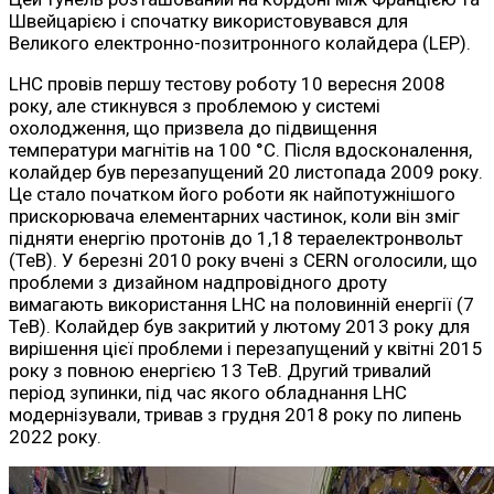
Швейцарією і спочатку використовувався для
Великого електронно-позитронного колайдера (LEP).
LHC провів першу тестову роботу 10 вересня 2008
року, але стикнувся з проблемою у системі
охолодження, що призвела до підвищення
температури магнітів на 100 °C. Після вдосконалення,
колайдер був перезапущений 20 листопада 2009 року.
Це стало початком його роботи як найпотужнішого
прискорювача елементарних частинок, коли він зміг
підняти енергію протонів до 1,18 тераелектронвольт
(ТеВ). У березні 2010 року вчені з CERN оголосили, що
проблеми з дизайном надпровідного дроту
вимагають використання LHC на половинній енергії (7
ТеВ). Колайдер був закритий у лютому 2013 року для
вирішення цієї проблеми і перезапущений у квітні 2015
року з повною енергією 13 ТеВ. Другий тривалий
період зупинки, під час якого обладнання LHC
модернізували, тривав з грудня 2018 року по липень
2022 року.