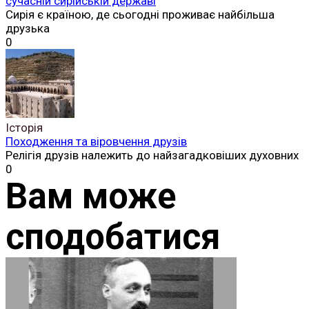
сучасній сирійській державі
Сирія є країною, де сьогодні проживає найбільша
друзька
0
Історія
Походження та віровчення друзів
Релігія друзів належить до найзагадковіших духовних
0
Вам може
сподобатися