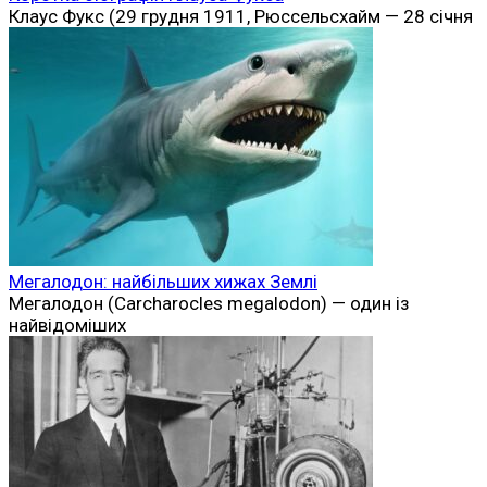
Клаус Фукс (29 грудня 1911, Рюссельсхайм — 28 січня
Мегалодон: найбільших хижах Землі
Мегалодон (Carcharocles megalodon) — один із
найвідоміших