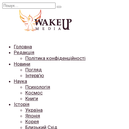
Перейти
Search
до
for:
вмісту
Головна
Редакція
Політика конфіденційності
Новини
Погляд
Інтерв’ю
Наука
Психологія
Космос
Книги
Історія
Україна
Японія
Корея
Близький Схід