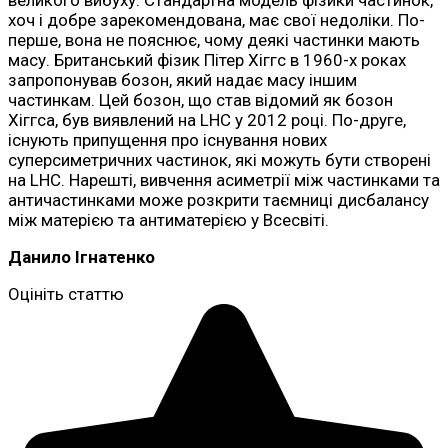
великого вибуху. Стандартна модель фізики частинок,
хоч і добре зарекомендована, має свої недоліки. По-
перше, вона не пояснює, чому деякі частинки мають
масу. Британський фізик Пітер Хіггс в 1960-х роках
запропонував бозон, який надає масу іншим
частинкам. Цей бозон, що став відомий як бозон
Хіггса, був виявлений на LHC у 2012 році. По-друге,
існують припущення про існування нових
суперсиметричних частинок, які можуть бути створені
на LHC. Нарешті, вивчення асиметрії між частинками та
античастинками може розкрити таємниці дисбалансу
між матерією та антиматерією у Всесвіті.
Данило Ігнатенко
Оцініть статтю