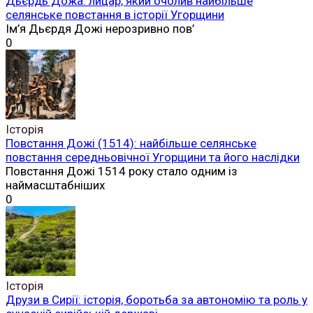
Дьєрдь Дожа: лицар, який очолив найбільше
селянське повстання в історії Угорщини
Ім’я Дьєрдя Дожі нерозривно пов’
0
Історія
Повстання Дожі (1514): найбільше селянське
повстання середньовічної Угорщини та його наслідки
Повстання Дожі 1514 року стало одним із
наймасштабніших
0
Історія
Друзи в Сирії: історія, боротьба за автономію та роль у