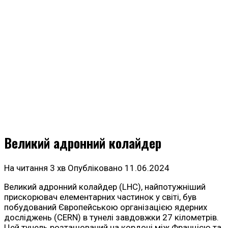
Великий адронний колайдер
На читання
3 хв
Опубліковано
11.06.2024
Великий адронний колайдер (LHC), найпотужніший
прискорювач елементарних частинок у світі, був
побудований Європейською організацією ядерних
досліджень (CERN) в тунелі завдовжки 27 кілометрів.
Цей тунель розташований на кордоні між Францією та