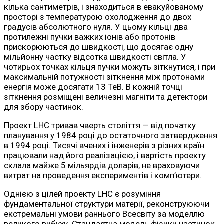
кілька сантиметрів, і знаходиться в евакуйованому
просторі з температурою охолодження до двох
градусів абсолютного нуля. У цьому кільці два
протилежні пучки важких іонів або протонів
прискорюються до швидкості, що досягає одну
мільйонну частку відсотка швидкості світла. У
чотирьох точках кільця пучки можуть зіткнутися, і при
максимальній потужності зіткнення між протонами
енергія може досягати 13 ТеВ. В кожній точці
зіткнення розміщені величезні магніти та детектори
для збору частинок.
Проект LHC тривав чверть століття — від початку
планування у 1984 році до остаточного затвердження
в 1994 році. Тисячі вчених і інженерів з різних країн
працювали над його реалізацією, і вартість проекту
склала майже 5 мільярдів доларів, не враховуючи
витрат на проведення експериментів і комп’ютери.
Однією з цілей проекту LHC є розуміння
фундаментальної структури матерії, реконструюючи
екстремальні умови раннього Всесвіту за моделлю