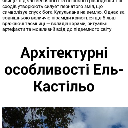
явище: під час весняного та осіннього рівнодення тіні
сходів утворюють силует пернатого змія, що
символізує спуск бога Кукулькана на землю. Однак за
зовнішньою величчю піраміди криються ще більш
вражаючі таємниці — вкладені храми, ритуальні
артефакти та можливий вхід до підземного світу.
Архітектурні
особливості Ель-
Кастільо