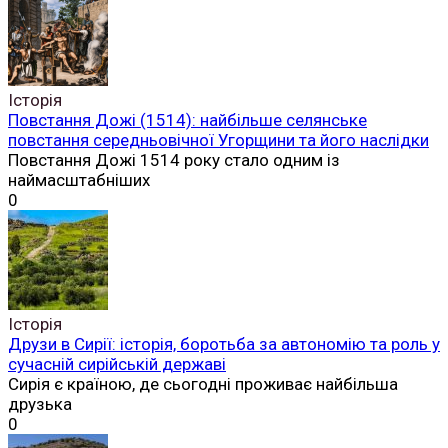
Історія
Повстання Дожі (1514): найбільше селянське
повстання середньовічної Угорщини та його наслідки
Повстання Дожі 1514 року стало одним із
наймасштабніших
0
Історія
Друзи в Сирії: історія, боротьба за автономію та роль у
сучасній сирійській державі
Сирія є країною, де сьогодні проживає найбільша
друзька
0