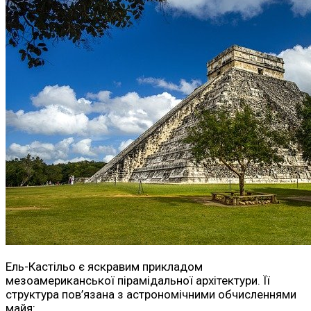
Ель-Кастільо є яскравим прикладом
мезоамериканської пірамідальної архітектури. Її
структура пов’язана з астрономічними обчисленнями
майя: