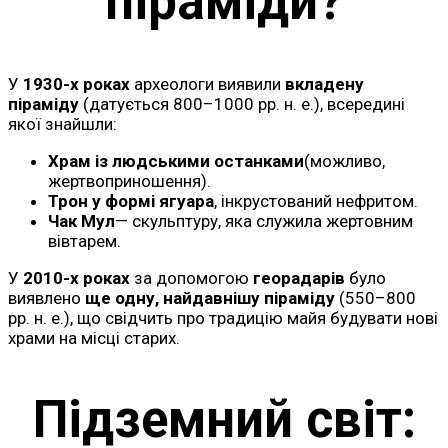
піраміди?
У
1930-х роках
археологи виявили
вкладену
піраміду
(датується 800–1000 рр. н. е.), всередині
якої знайшли:
Храм із людськими останками
(можливо,
жертвоприношення).
Трон у формі ягуара
, інкрустований нефритом.
Чак Мул
— скульптуру, яка служила жертовним
вівтарем.
У
2010-х роках
за допомогою
георадарів
було
виявлено
ще одну, найдавнішу піраміду
(550–800
рр. н. е.), що свідчить про традицію майя будувати нові
храми на місці старих.
Підземний світ: