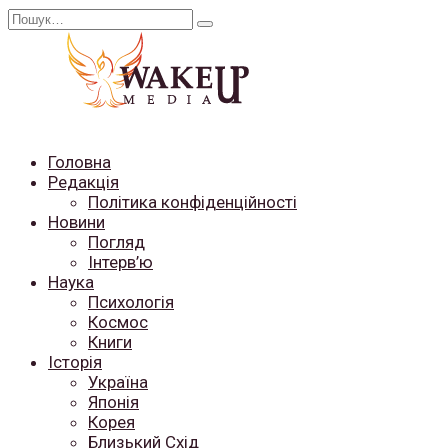
Перейти
Search
до
for:
вмісту
Головна
Редакція
Політика конфіденційності
Новини
Погляд
Інтерв’ю
Наука
Психологія
Космос
Книги
Історія
Україна
Японія
Корея
Близький Схід