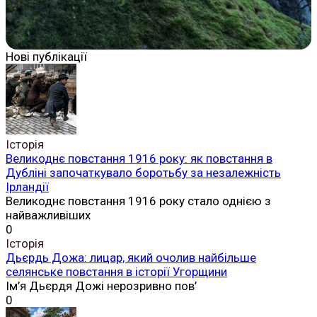
Нові публікації
Історія
Великоднє повстання 1916 року: як повстання в
Дубліні започаткувало боротьбу за незалежність
Ірландії
Великоднє повстання 1916 року стало однією з
найважливіших
0
Історія
Дьєрдь Дожа: лицар, який очолив найбільше
селянське повстання в історії Угорщини
Ім’я Дьєрдя Дожі нерозривно пов’
0