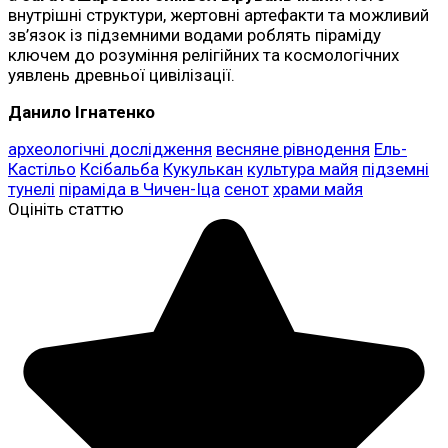
внутрішні структури, жертовні артефакти та можливий
зв’язок із підземними водами роблять піраміду
ключем до розуміння релігійних та космологічних
уявлень древньої цивілізації.
Данило Ігнатенко
археологічні дослідження
весняне рівнодення
Ель-
Кастільо
Ксібальба
Кукулькан
культура майя
підземні
тунелі
піраміда в Чичен-Іца
сенот
храми майя
Оцініть статтю