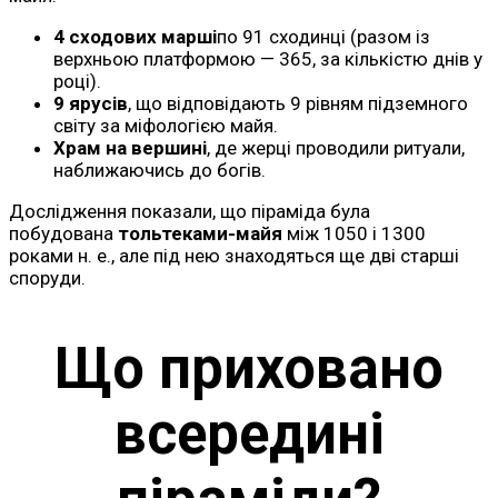
4 сходових марші
по 91 сходинці (разом із
верхньою платформою — 365, за кількістю днів у
році).
9 ярусів
, що відповідають 9 рівням підземного
світу за міфологією майя.
Храм на вершині
, де жерці проводили ритуали,
наближаючись до богів.
Дослідження показали, що піраміда була
побудована
тольтеками-майя
між 1050 і 1300
роками н. е., але під нею знаходяться ще дві старші
споруди.
Що приховано
всередині