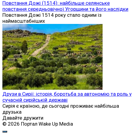
Повстання Дожі (1514): найбільше селянське
повстання середньовічної Угорщини та його наслідки
Повстання Дожі 1514 року стало одним із
наймасштабніших
Друзи в Сирії: історія, боротьба за автономію та роль у
сучасній сирійській державі
Сирія є країною, де сьогодні проживає найбільша
друзька
Давайте дружити
© 2026 Портал Wake Up Media