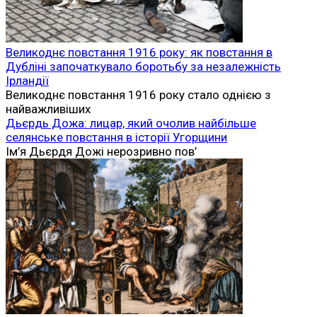
Великоднє повстання 1916 року: як повстання в
Дубліні започаткувало боротьбу за незалежність
Ірландії
Великоднє повстання 1916 року стало однією з
найважливіших
Дьєрдь Дожа: лицар, який очолив найбільше
селянське повстання в історії Угорщини
Ім’я Дьєрдя Дожі нерозривно пов’