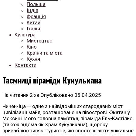
Польща
Індія
Франція
Китай
Італія
Культура
Мистецтво
Кіно
Країни та міста
Кухня
Контакти
Таємниці піраміди Кукулькана
На читання
2 хв
Опубліковано
05.04.2025
Чичен-Іца — одне з найвідоміших стародавніх міст
цивілізації майя, розташоване на півострові Юкатан у
Мексиці. Його головна пам’ятка, піраміда Ель-Кастільо
(також відома як Храм Кукулькана), щороку
приваблює тисячі туристів, які спостерігають унікальне