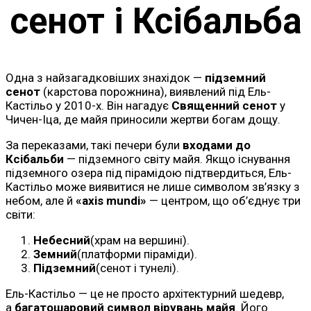
сенот і Ксібальба
Одна з найзагадковіших знахідок —
підземний
сенот
(карстова порожнина), виявлений під Ель-
Кастільо у 2010-х. Він нагадує
Священний сенот
у
Чичен-Іца, де майя приносили жертви богам дощу.
За переказами, такі печери були
входами до
Ксібальби
— підземного світу майя. Якщо існування
підземного озера під пірамідою підтвердиться, Ель-
Кастільо може виявитися не лише символом зв’язку з
небом, але й
«axis mundi»
— центром, що об’єднує три
світи:
Небесний
(храм на вершині).
Земний
(платформи піраміди).
Підземний
(сенот і тунелі).
Ель-Кастільо — це не просто архітектурний шедевр,
а
багатошаровий символ вірувань майя
. Його