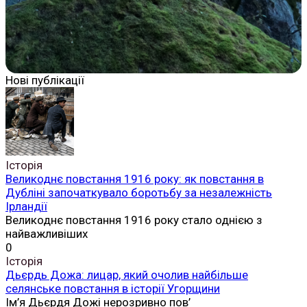
Нові публікації
Історія
Великоднє повстання 1916 року: як повстання в
Дубліні започаткувало боротьбу за незалежність
Ірландії
Великоднє повстання 1916 року стало однією з
найважливіших
0
Історія
Дьєрдь Дожа: лицар, який очолив найбільше
селянське повстання в історії Угорщини
Ім’я Дьєрдя Дожі нерозривно пов’