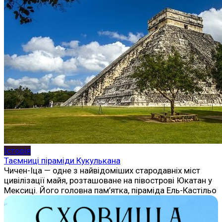
Історія
Таємниці піраміди Кукулькана
Чичен-Іца — одне з найвідоміших стародавніх міст
цивілізації майя, розташоване на півострові Юкатан у
Мексиці. Його головна пам’ятка, піраміда Ель-Кастільо