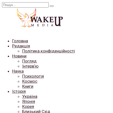
Перейти
Search
до
for:
вмісту
Головна
Редакція
Політика конфіденційності
Новини
Погляд
Інтерв’ю
Наука
Психологія
Космос
Книги
Історія
Україна
Японія
Корея
Близький Схід