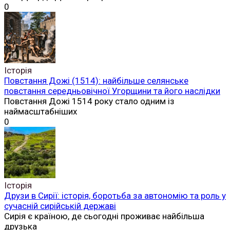
0
Історія
Повстання Дожі (1514): найбільше селянське
повстання середньовічної Угорщини та його наслідки
Повстання Дожі 1514 року стало одним із
наймасштабніших
0
Історія
Друзи в Сирії: історія, боротьба за автономію та роль у
сучасній сирійській державі
Сирія є країною, де сьогодні проживає найбільша
друзька